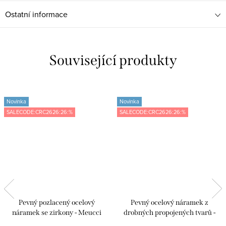
Ostatní informace
Související produkty
Novinka
Novinka
SALECODE:CRC2626:26:%
SALECODE:CRC2626:26:%
Pevný pozlacený ocelový
Pevný ocelový náramek z
náramek se zirkony - Meucci
drobných propojených tvarů -
DB634
Meucci DB627