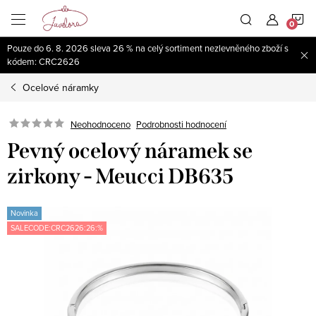
Přejít
N
na
obsah
Pouze do 6. 8. 2026 sleva 26 % na celý sortiment nezlevněného zboží s
K
kódem: CRC2626
Ocelové náramky
Neohodnoceno
Podrobnosti hodnocení
Pevný ocelový náramek se
zirkony - Meucci DB635
Novinka
SALECODE:CRC2626:26:%