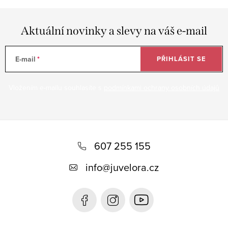
Aktuální novinky a slevy na váš e-mail
E-mail
PŘIHLÁSIT SE
Vložením e-mailu souhlasíte s
podmínkami ochrany osobních údajů
Z
á
607 255 155
p
info
@
juvelora.cz
a
t
í