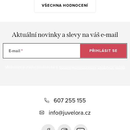
VŠECHNA HODNOCENÍ
Aktuální novinky a slevy na váš e-mail
E-mail
PŘIHLÁSIT SE
Vložením e-mailu souhlasíte s
podmínkami ochrany osobních údajů
Z
á
607 255 155
p
info
@
juvelora.cz
a
t