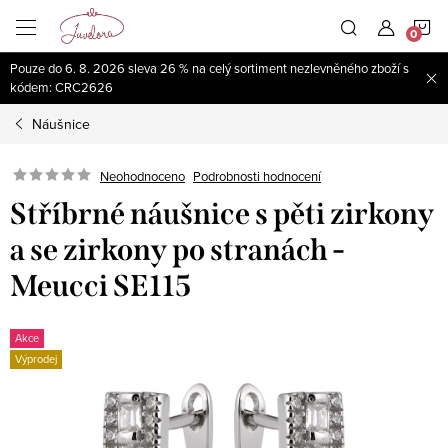
Přejít
N
na
obsah
Pouze do 6. 8. 2026 sleva 26 % na celý sortiment nezlevněného zboží s
K
kódem: CRC2626
Náušnice
Neohodnoceno
Podrobnosti hodnocení
Stříbrné náušnice s pěti zirkony
a se zirkony po stranách -
Meucci SE115
Akce
Výprodej