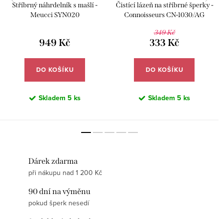
Stříbrný náhrdelník s mašlí -
Čistící lázeň na stříbrné šperky -
Meucci SYN020
Connoisseurs CN-1030/AG
349 Kč
949 Kč
333 Kč
DO KOŠÍKU
DO KOŠÍKU
Skladem
5 ks
Skladem
5 ks
Dárek zdarma
při nákupu nad 1 200 Kč
90 dní na výměnu
pokud šperk nesedí