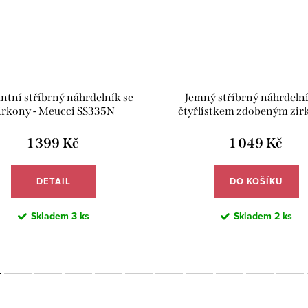
ntní stříbrný náhrdelník se
Jemný stříbrný náhrdelní
irkony - Meucci SS335N
čtyřlístkem zdobeným zir
Meucci SYN026
1 399 Kč
1 049 Kč
DETAIL
DO KOŠÍKU
Skladem
3 ks
Skladem
2 ks