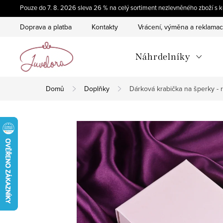
Přejít
Pouze do 7. 8. 2026 sleva 26 % na celý sortiment nezlevněného zboží 
na
Doprava a platba
Kontakty
Vrácení, výměna a reklama
obsah
Náhrdelníky
Domů
Doplňky
Dárková krabička na šperky -