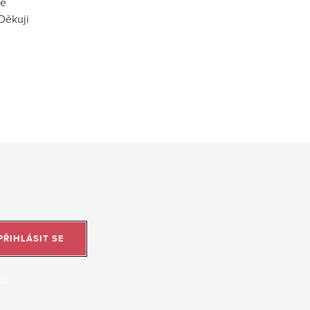
vé
Děkuji
PŘIHLÁSIT SE
jů