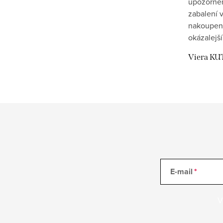
upozornění
zabalení v
nakoupen
okázalejší
Viera KU
E-mail
V