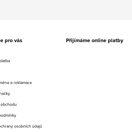
e pro vás
Přijímáme online platby
platba
ýměna a reklamace
načky
 obchodu
podmínky
chrany osobních údajů