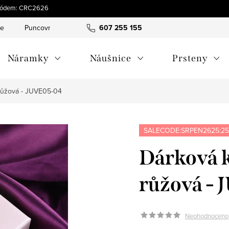
s kódem: CRC2626
ce
Puncovní značky
Hodnocení obchodu
607 255 155
Obchodní pod
Náramky
Náušnice
Prsteny
 růžová - JUVE05-04
SALECODE:SRPEN2625:25
Dárková k
růžová -
Neohodnoceno