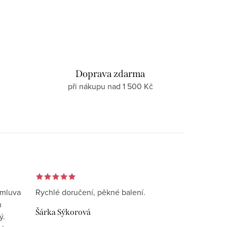
d
Doprava zdarma
při nákupu nad 1 500 Kč
omluva
Rychlé doručení, pěkné balení.
n
Šárka Sýkorová
ý.