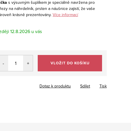
ička
s výsuvným šuplíkem je speciálně navržena pro
ýřezy na náhrdelník, prsten a náušnice zajistí, že vaše
ároveň krásně prezentovány.
Více informací
12.8.2026
VLOŽIT DO KOŠÍKU
Dotaz k produktu
Sdílet
Tisk