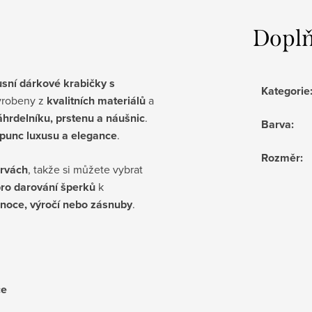
Doplň
usní dárkové krabičky s
Kategorie
vyrobeny z
kvalitních materiálů
a
áhrdelníku, prstenu a náušnic
.
Barva
:
punc luxusu a elegance
.
Rozměr
:
arvách
, takže si můžete vybrat
pro darování šperků
k
ánoce, výročí nebo zásnuby
.
ce