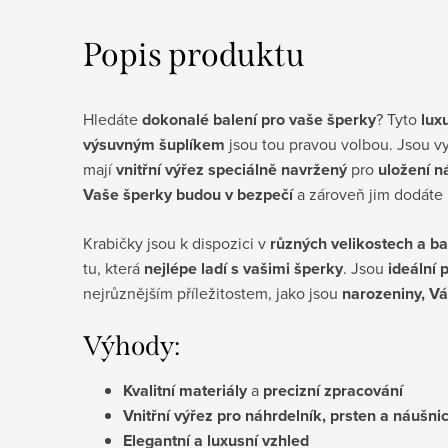
Popis produktu
Hledáte
dokonalé balení pro vaše šperky
? Tyto
lux
výsuvným šuplíkem
jsou tou pravou volbou. Jsou 
mají
vnitřní výřez speciálně navržený
pro
uložení n
Vaše šperky budou v bezpečí
a zároveň jim dodáte
Krabičky jsou k dispozici v
různých velikostech a b
tu, která
nejlépe ladí s vašimi šperky
. Jsou
ideální 
nejrůznějším příležitostem, jako jsou
narozeniny, V
Výhody:
Kvalitní materiály
a
precizní zpracování
Vnitřní výřez pro náhrdelník, prsten a náušni
Elegantní a luxusní vzhled