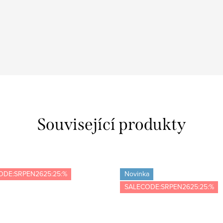
Související produkty
ODE:SRPEN2625:25:%
Novinka
SALECODE:SRPEN2625:25:%