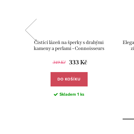
zdičkou a
Čistící lázeň na šperky s drahými
Elega
082
kameny a perlami - Connoisseurs
z
CN-1030/P
333 Kč
349 Kč
DO KOŠÍKU
Skladem
1 ks