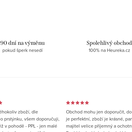
90 dní na výměnu
Spolehlivý obcho
pokud šperk nesedí
100% na Heureka.cz
éhokoliv zboží, dle
Obchod mohu jen doporučit, d
 prstýnku, všem doporučuji,
je perfektní, zboží je krásné, pa
éž v pohodě - PPL - jen malé
majitel velice příjemný a ochotn