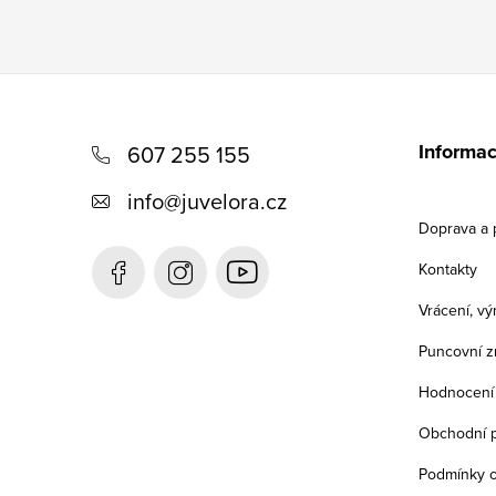
Z
á
Informac
607 255 155
p
info
@
juvelora.cz
a
Doprava a 
t
Kontakty
í
Vrácení, v
Puncovní z
Hodnocení
Obchodní 
Podmínky o