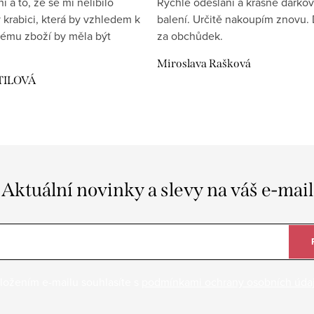
 a to, že se mi nelíbilo
Rychlé odeslání a krásné dárko
 krabici, která by vzhledem k
balení. Určitě nakoupím znovu. 
ému zboží by měla být
za obchůdek.
Miroslava Rašková
TILOVÁ
Aktuální novinky a slevy na váš e-mail
ložením e-mailu souhlasíte s
podmínkami ochrany osobních úda