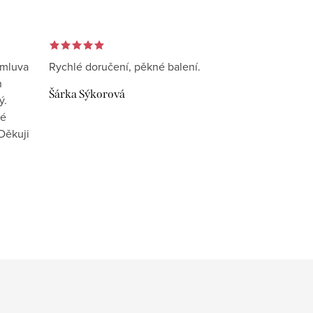
omluva
Rychlé doručení, pěkné balení.
n
Šárka Sýkorová
ý.
vé
Děkuji