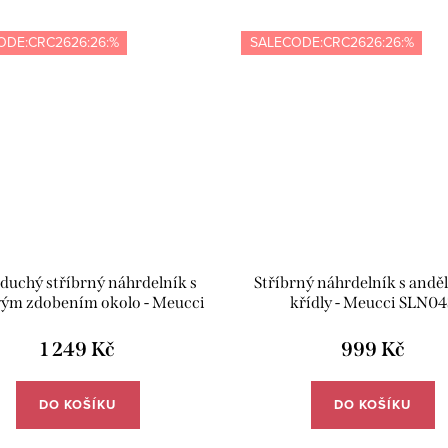
ODE:CRC2626:26:%
SALECODE:CRC2626:26:%
duchý stříbrný náhrdelník s
Stříbrný náhrdelník s andě
ým zdobením okolo - Meucci
křídly - Meucci SLN04
SLN012
1 249 Kč
999 Kč
DO KOŠÍKU
DO KOŠÍKU