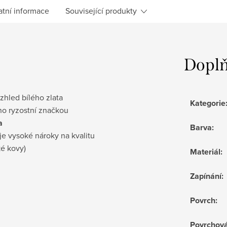
atní informace
Související produkty
Doplň
vzhled bílého zlata
Kategorie
no ryzostní značkou
a
Barva
:
je vysoké nároky na kvalitu
ké kovy)
Materiál
:
Zapínání
:
Povrch
:
Povrchov