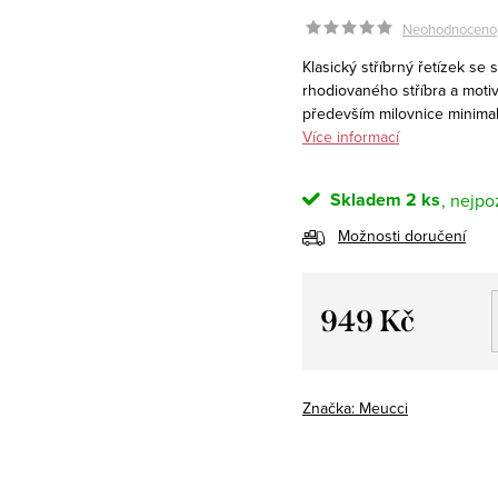
Neohodnoceno
Klasický stříbrný řetízek se
rhodiovaného stříbra a motiv
především milovnice minimal
Více informací
Skladem
2 ks
Možnosti doručení
949 Kč
Měrná
cena:
Značka:
Meucci