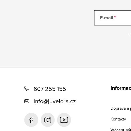
E-mail
V
Z
á
Informac
607 255 155
p
info
@
juvelora.cz
a
Doprava a 
t
Kontakty
í
Vrácení, v