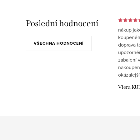
Poslední hodnocení
nákup jak
koupeného
VŠECHNA HODNOCENÍ
doprava t
upozornění
zabalení v
nakoupen
okázalejší
Viera KU