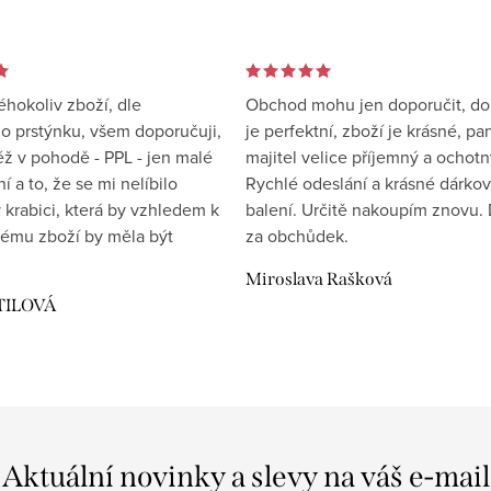
éhokoliv zboží, dle
Obchod mohu jen doporučit, d
 prstýnku, všem doporučuji,
je perfektní, zboží je krásné, pa
éž v pohodě - PPL - jen malé
majitel velice příjemný a ochotn
 a to, že se mi nelíbilo
Rychlé odeslání a krásné dárko
 krabici, která by vzhledem k
balení. Určitě nakoupím znovu. 
ému zboží by měla být
za obchůdek.
Miroslava Rašková
TILOVÁ
Aktuální novinky a slevy na váš e-mail