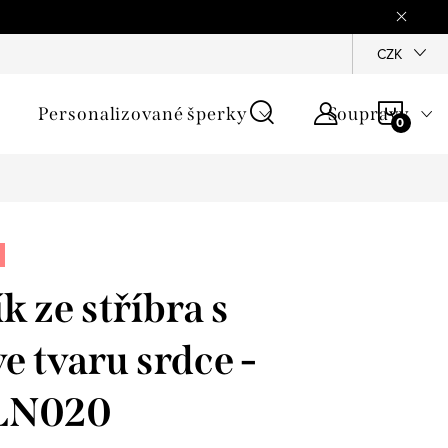
mínky
Podmínky ochrany osobních údajů
GPSR
CZK
Jak zji
NÁKU
Personalizované šperky
Soupravy
KOŠÍ
k ze stříbra s
e tvaru srdce -
SLN020