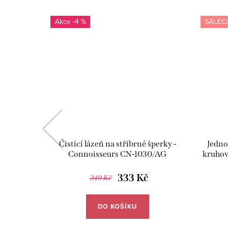
-4 %
SALEC
JUVE04
Čistící lázeň na stříbrné šperky -
Jedno
Connoisseurs CN-1030/AG
kruhov
333 Kč
349 Kč
DO KOŠÍKU