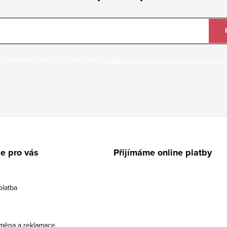
ložením e-mailu souhlasíte s
podmínkami ochrany osobních úda
e pro vás
Přijímáme online platby
platba
ýměna a reklamace