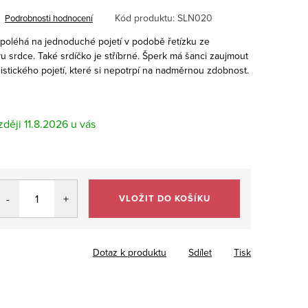
Kód produktu:
SLN020
Podrobnosti hodnocení
 spoléhá na jednoduché pojetí v podobě řetízku ze
u srdce. Také srdíčko je stříbrné. Šperk má šanci zaujmout
istického pojetí, které si nepotrpí na nadměrnou zdobnost.
11.8.2026
VLOŽIT DO KOŠÍKU
Dotaz k produktu
Sdílet
Tisk