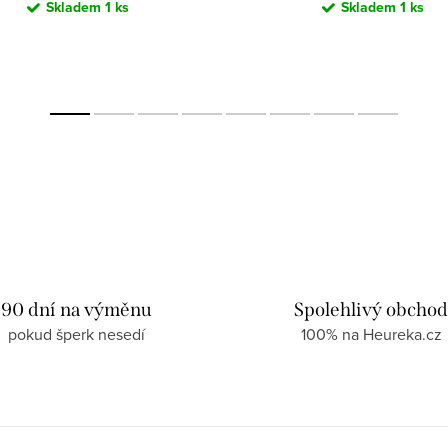
Skladem
1 ks
Skladem
1 ks
90 dní na výměnu
Spolehlivý obcho
pokud šperk nesedí
100% na Heureka.cz