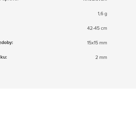
1,6 g
42-45 cm
zdoby
:
15x15 mm
zku
:
2 mm