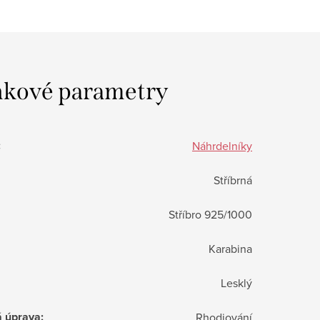
kové parametry
:
Náhrdelníky
Stříbrná
Stříbro 925/1000
Karabina
Lesklý
á úprava
:
Rhodiování