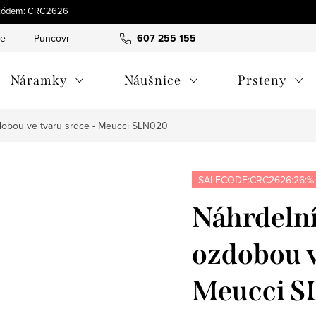
 s kódem: CRC2626
ce
Puncovní značky
Hodnocení obchodu
607 255 155
Obchodní pod
Náramky
Náušnice
Prsteny
zdobou ve tvaru srdce - Meucci SLN020
SALECODE:CRC2626:26:%
Náhrdelní
ozdobou v
Meucci 