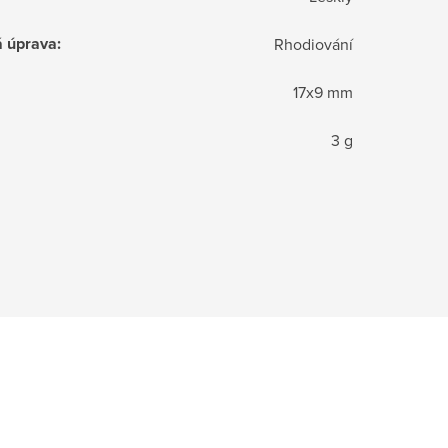
á úprava
:
Rhodiování
17x9 mm
3 g