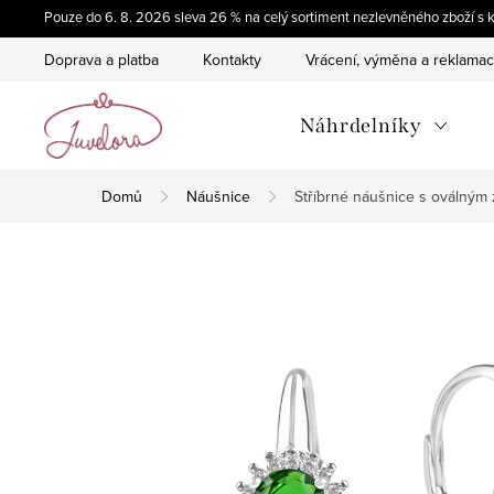
Přejít
Pouze do 6. 8. 2026 sleva 26 % na celý sortiment nezlevněného zboží
na
Doprava a platba
Kontakty
Vrácení, výměna a reklama
obsah
Náhrdelníky
Domů
Náušnice
Stříbrné náušnice s oválným