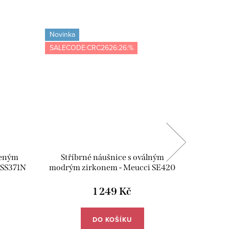
Novinka
-4 
SALECODE:CRC2626:26:%
leným
Stříbrné náušnice s oválným
Čistící
 SS371N
modrým zirkonem - Meucci SE420
Con
1 249 Kč
DO KOŠÍKU