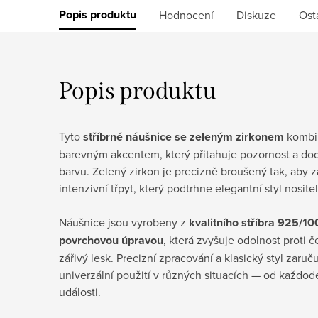
Popis produktu
Hodnocení
Diskuze
Ost
Popis produktu
Tyto
stříbrné náušnice se zeleným zirkonem
kombin
barevným akcentem, který přitahuje pozornost a do
barvu. Zelený zirkon je precizně broušený tak, aby z
intenzivní třpyt, který podtrhne elegantní styl nositel
Náušnice jsou vyrobeny z
kvalitního stříbra 925/1
povrchovou úpravou
, která zvyšuje odolnost proti č
zářivý lesk. Precizní zpracování a klasický styl zaru
univerzální použití v různých situacích — od každod
události.