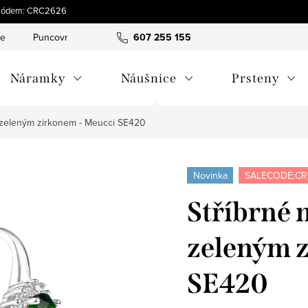
 s kódem: CRC2626
ce
Puncovní značky
Hodnocení obchodu
607 255 155
Obchodní pod
Náramky
Náušnice
Prsteny
 zeleným zirkonem - Meucci SE420
Novinka
SALECODE:CR
Stříbrné 
zeleným 
SE420