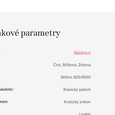
kové parametry
:
Náušnice
Čirá, Stříbrná, Zelená
Stříbro 925/1000
náušnic
:
Klasický patent
ámen
:
Kubický zirkon
Lesklý