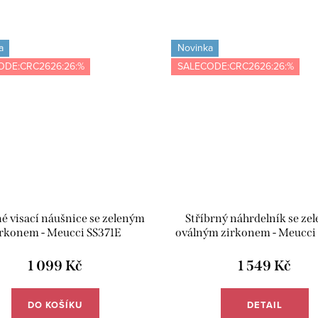
a
Novinka
ODE:CRC2626:26:%
SALECODE:CRC2626:26:%
né visací náušnice se zeleným
Stříbrný náhrdelník se ze
rkonem - Meucci SS371E
oválným zirkonem - Meucci
1 099 Kč
1 549 Kč
DO KOŠÍKU
DETAIL