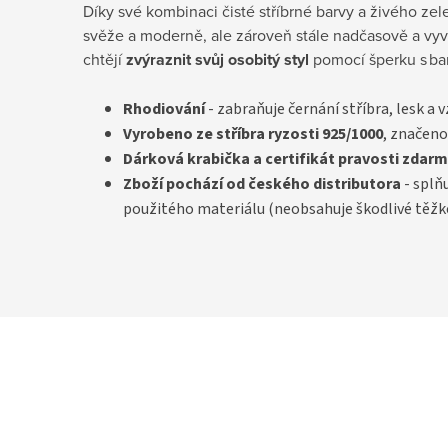
Díky své kombinaci čisté stříbrné barvy a živého ze
svěže a moderně, ale zároveň stále nadčasově a vyv
chtějí
zvýraznit svůj osobitý styl
pomocí šperku s b
Rhodiování
- zabraňuje černání stříbra, lesk a 
Vyrobeno ze stříbra ryzosti 925/1000
, značeno
D
árková krabička a certifikát pravosti
zdarm
Zboží pochází od českého distributora
- splň
použitého materiálu (neobsahuje škodlivé těžk