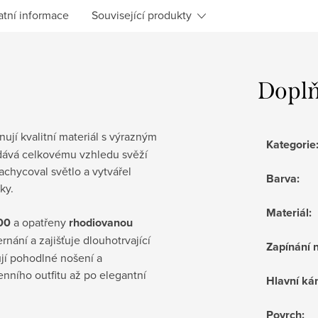
atní informace
Související produkty
Doplň
ují kvalitní materiál s výrazným
Kategorie
dává celkovému vzhledu svěží
achycoval světlo a vytvářel
Barva
:
ky.
Materiál
:
000
a opatřeny
rhodiovanou
ernání a zajišťuje dlouhotrvající
Zapínání 
čují pohodlné nošení a
enního outfitu až po elegantní
Hlavní k
Povrch
: