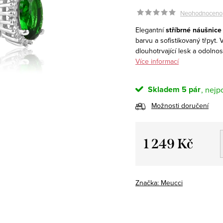
Neohodnoceno
Elegantní
stříbrné náušnic
barvu a sofistikovaný třpyt
dlouhotrvající lesk a odolno
Více informací
Skladem
5 pár
Možnosti doručení
1 249 Kč
Měrná
cena:
Značka:
Meucci