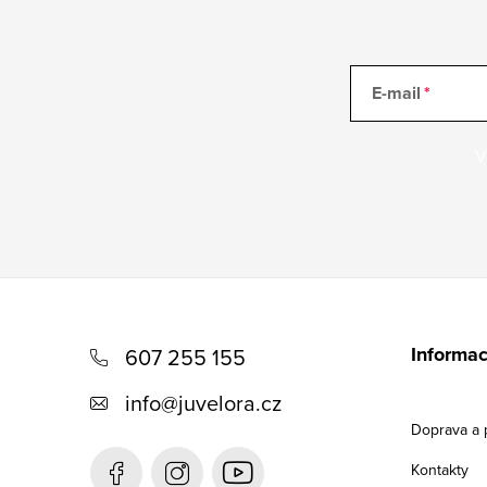
E-mail
V
Z
á
Informac
607 255 155
p
info
@
juvelora.cz
a
Doprava a 
t
Kontakty