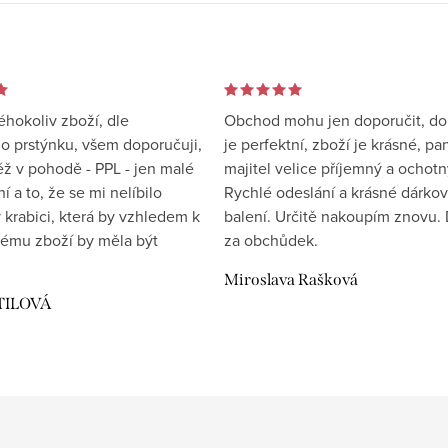
éhokoliv zboží, dle
Obchod mohu jen doporučit, d
 prstýnku, všem doporučuji,
je perfektní, zboží je krásné, pa
éž v pohodě - PPL - jen malé
majitel velice příjemný a ochotn
 a to, že se mi nelíbilo
Rychlé odeslání a krásné dárko
 krabici, která by vzhledem k
balení. Určitě nakoupím znovu. 
ému zboží by měla být
za obchůdek.
Miroslava Rašková
TILOVÁ