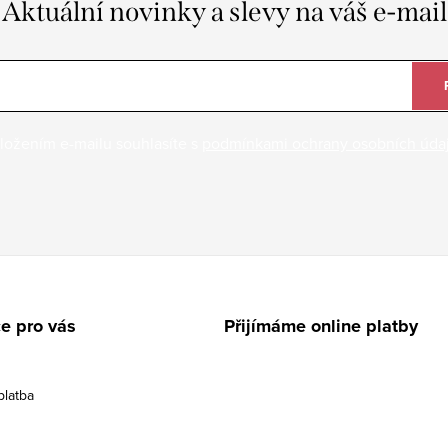
Aktuální novinky a slevy na váš e-mail
ložením e-mailu souhlasíte s
podmínkami ochrany osobních úda
e pro vás
Přijímáme online platby
platba