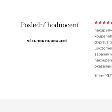
Poslední hodnocení
nákup jak
koupeného
VŠECHNA HODNOCENÍ
doprava t
upozornění
zabalení v
nakoupen
okázalejší
Viera KU