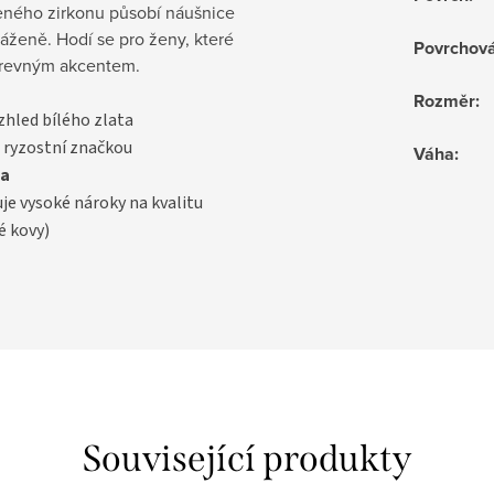
leného zirkonu působí náušnice
áženě. Hodí se pro ženy, které
Povrchov
arevným akcentem.
Rozměr
:
vzhled bílého zlata
 ryzostní značkou
Váha
:
a
uje vysoké nároky na kvalitu
é kovy)
Související produkty