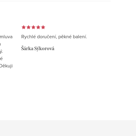
omluva
Rychlé doručení, pěkné balení.
n
Šárka Sýkorová
ý.
vé
Děkuji