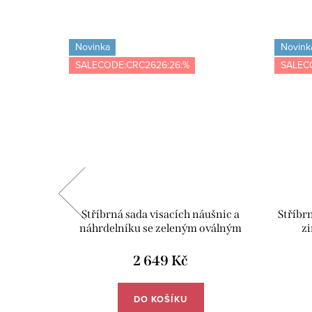
Novinka
Novink
SALECODE:CRC2626:26:%
SALEC
- žlutá -
Stříbrná sada visacích náušnic a
Stříbr
náhrdelníku se zeleným oválným
zi
zirkonem - Meucci SS371S
2 649 Kč
DO KOŠÍKU