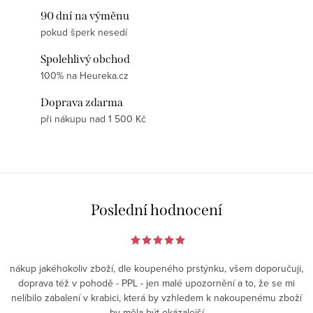
90 dní na výměnu
pokud šperk nesedí
Spolehlivý obchod
100% na Heureka.cz
Doprava zdarma
při nákupu nad 1 500 Kč
Poslední hodnocení
nákup jakéhokoliv zboží, dle koupeného prstýnku, všem doporučuji,
doprava též v pohodě - PPL - jen malé upozornění a to, že se mi
nelíbilo zabalení v krabici, která by vzhledem k nakoupenému zboží
by měla být okázalejší