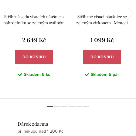
Stříbrná sada visacích náušnic a
Stříbrné visací náušnice se
náhrdelníku se zeleným oválným
zeleným zirkonem - Meucci
zirkonem - Meucci SS371S
SS371E
2 649 Kč
1 099 Kč
DO KOŠÍKU
DO KOŠÍKU
Skladem
5 ks
Skladem
5 pár
Dárek zdarma
při nákupu nad 1 200 Kč