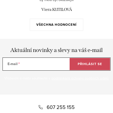
Viera KUTILOVÁ
VŠECHNA HODNOCENÍ
Aktuální novinky a slevy na váš e-mail
E-mail
PŘIHLÁSIT SE
Vložením e-mailu souhlasíte s
podmínkami ochrany osobních údajů
Z
á
607 255 155