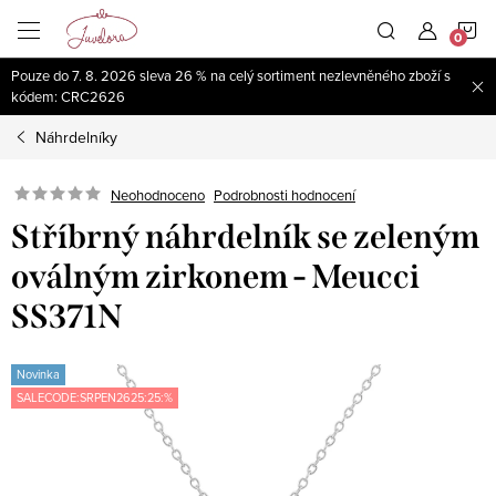
Přejít
N
na
obsah
Pouze do 7. 8. 2026 sleva 26 % na celý sortiment nezlevněného zboží s
K
kódem: CRC2626
Náhrdelníky
Neohodnoceno
Podrobnosti hodnocení
Stříbrný náhrdelník se zeleným
oválným zirkonem - Meucci
SS371N
Novinka
SALECODE:SRPEN2625:25:%