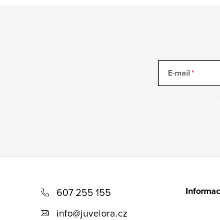
E-mail
V
Z
á
Informac
607 255 155
p
info
@
juvelora.cz