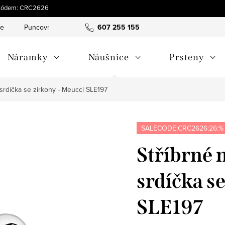
 s kódem: CRC2626
ce
Puncovní značky
Hodnocení obchodu
607 255 155
Obchodní pod
Náramky
Náušnice
Prsteny
srdíčka se zirkony - Meucci SLE197
SALECODE:CRC2626:26:%
Stříbrné 
srdíčka s
SLE197