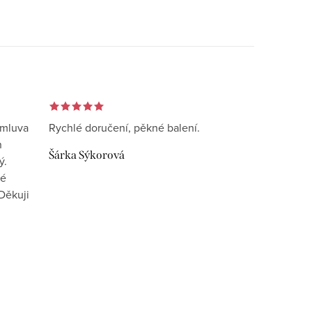
omluva
Rychlé doručení, pěkné balení.
n
Šárka Sýkorová
ý.
vé
Děkuji