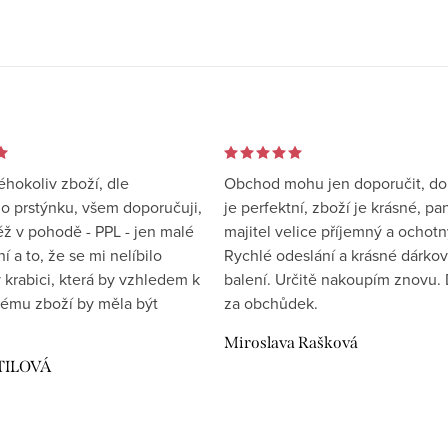
éhokoliv zboží, dle
Obchod mohu jen doporučit, d
 prstýnku, všem doporučuji,
je perfektní, zboží je krásné, pa
éž v pohodě - PPL - jen malé
majitel velice příjemný a ochotn
 a to, že se mi nelíbilo
Rychlé odeslání a krásné dárko
 krabici, která by vzhledem k
balení. Určitě nakoupím znovu. 
ému zboží by měla být
za obchůdek.
Miroslava Rašková
TILOVÁ