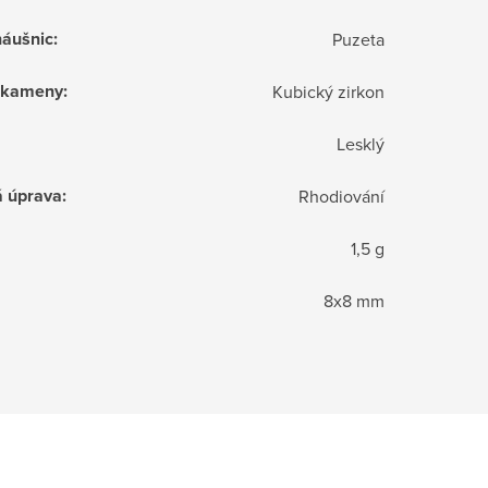
náušnic
:
Puzeta
í kameny
:
Kubický zirkon
Lesklý
á úprava
:
Rhodiování
1,5 g
8x8 mm