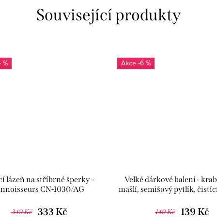
Související produkty
4 %
-6 %
cí lázeň na stříbrné šperky -
Velké dárkové balení - krab
nnoisseurs CN-1030/AG
mašlí, semišový pytlík, čistíc
a věnovací karta - JUV
333 Kč
139 Kč
349 Kč
149 Kč