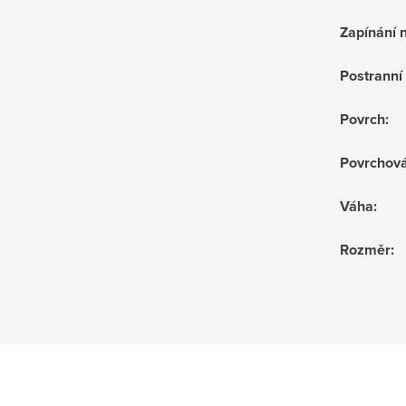
Zapínání 
Postrann
Povrch
:
Povrchov
Váha
:
Rozměr
: