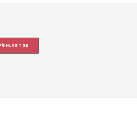
PŘIHLÁSIT SE
jů