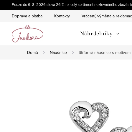
Přejít
Pouze do 6. 8. 2026 sleva 26 % na celý sortiment nezlevněného zboží
na
Doprava a platba
Kontakty
Vrácení, výměna a reklama
obsah
Náhrdelníky
Domů
Náušnice
Stříbrné náušnice s motivem 