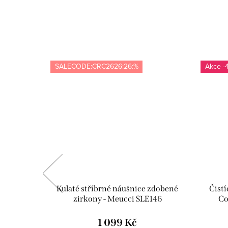
SALECODE:CRC2626:26:%
-
- žlutá -
Kulaté stříbrné náušnice zdobené
Čistí
zirkony - Meucci SLE146
Co
1 099 Kč