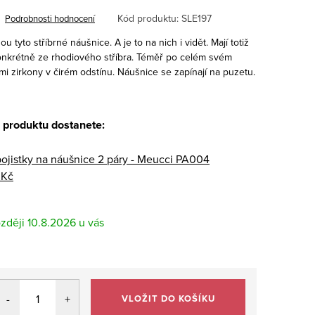
Kód produktu:
SLE197
Podrobnosti hodnocení
u tyto stříbrné náušnice. A je to na nich i vidět. Mají totiž
onkrétně ze rhodiového stříbra. Téměř po celém svém
i zirkony v čirém odstínu. Náušnice se zapínají na puzetu.
 produktu dostanete:
pojistky na náušnice 2 páry - Meucci PA004
 Kč
10.8.2026
VLOŽIT DO KOŠÍKU