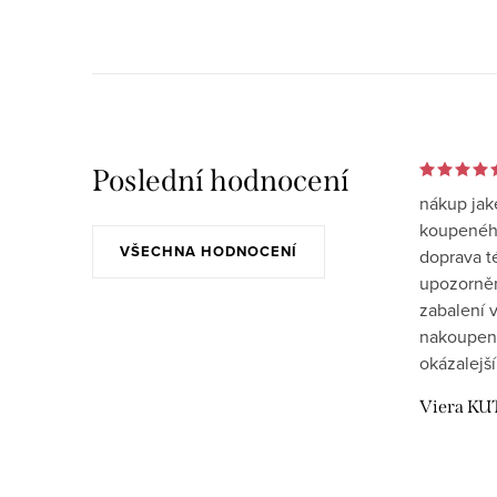
Poslední hodnocení
nákup jak
koupeného
VŠECHNA HODNOCENÍ
doprava t
upozornění
zabalení v
nakoupen
okázalejší
Viera KU