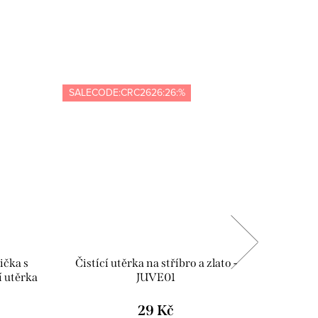
SALECODE:CRC2626:26:%
SALECOD
ička s
Čistící utěrka na stříbro a zlato -
Dárko
í utěrka
JUVE01
E02
29 Kč