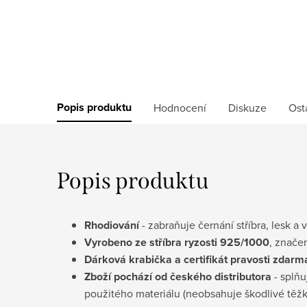
Popis produktu
Hodnocení
Diskuze
Ost
Popis produktu
Rhodiování
- zabraňuje černání stříbra, lesk a 
Vyrobeno ze stříbra ryzosti 925/1000
, znače
D
árková krabička a certifikát pravosti
zdarm
Zboží pochází od českého distributora
- splňu
použitého materiálu (neobsahuje škodlivé těž