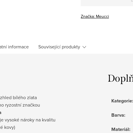
Měrná
cena:
Značka:
Meucci
atní informace
Související produkty
Doplň
vzhled bílého zlata
Kategorie
no ryzostní značkou
a
Barva
:
je vysoké nároky na kvalitu
ké kovy)
Materiál
: