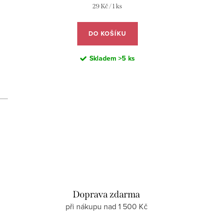
Měrná
29 Kč / 1 ks
cena:
DO KOŠÍKU
Skladem
>5 ks
d
Doprava zdarma
při nákupu nad 1 500 Kč