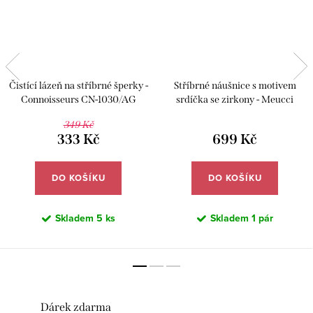
Čistící lázeň na stříbrné šperky -
Stříbrné náušnice s motivem
Connoisseurs CN-1030/AG
srdíčka se zirkony - Meucci
SLE197
349 Kč
333 Kč
699 Kč
DO KOŠÍKU
DO KOŠÍKU
Skladem
5 ks
Skladem
1 pár
Dárek zdarma