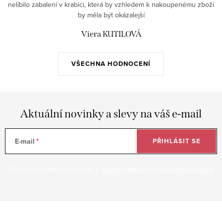
nelíbilo zabalení v krabici, která by vzhledem k nakoupenému zboží
by měla být okázalejší
Viera KUTILOVÁ
VŠECHNA HODNOCENÍ
Aktuální novinky a slevy na váš e-mail
E-mail
PŘIHLÁSIT SE
Vložením e-mailu souhlasíte s
podmínkami ochrany osobních údajů
Z