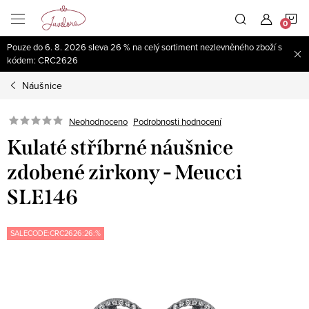
Přejít
N
na
obsah
Pouze do 6. 8. 2026 sleva 26 % na celý sortiment nezlevněného zboží s
K
kódem: CRC2626
Náušnice
Neohodnoceno
Podrobnosti hodnocení
Kulaté stříbrné náušnice
zdobené zirkony - Meucci
SLE146
SALECODE:CRC2626:26:%