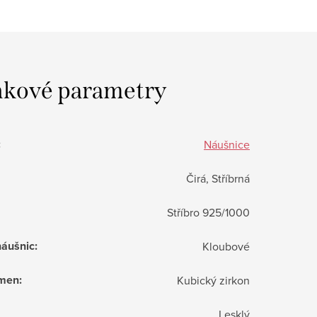
kové parametry
:
Náušnice
Čirá, Stříbrná
Stříbro 925/1000
náušnic
:
Kloubové
ámen
:
Kubický zirkon
Lesklý