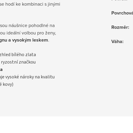
se hodí ke kombinaci s jinými
Povrchov
sou náušnice pohodlné na
Rozměr
:
ou ideální volbou pro ženy,
ignu a vysokým leskem
.
Váha
:
vzhled bílého zlata
 ryzostní značkou
a
uje vysoké nároky na kvalitu
é kovy)