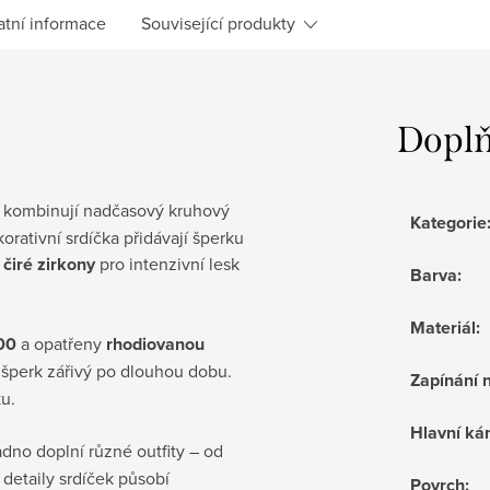
atní informace
Související produkty
Doplň
kombinují nadčasový kruhový
Kategorie
orativní srdíčka přidávají šperku
í
čiré zirkony
pro intenzivní lesk
Barva
:
Materiál
:
000
a opatřeny
rhodiovanou
e šperk zářivý po dlouhou dobu.
Zapínání 
u.
Hlavní k
adno doplní různé outfity – od
 detaily srdíček působí
Povrch
: