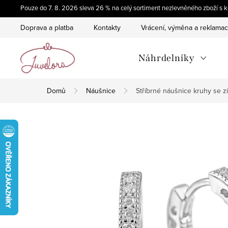
Přejít
Pouze do 7. 8. 2026 sleva 26 % na celý sortiment nezlevněného zboží 
na
Doprava a platba
Kontakty
Vrácení, výměna a reklama
obsah
Náhrdelníky
Domů
Náušnice
Stříbrné náušnice kruhy se z