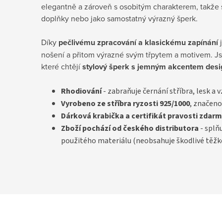
elegantně a zároveň s osobitým charakterem, takže 
doplňky nebo jako samostatný výrazný šperk.
Díky
pečlivému zpracování a klasickému zapínání
j
nošení a přitom výrazné svým třpytem a motivem. Js
které chtějí
stylový šperk s jemným akcentem des
Rhodiování
- zabraňuje černání stříbra, lesk a 
Vyrobeno ze stříbra ryzosti 925/1000
, značeno
D
árková krabička a certifikát pravosti
zdarm
Zboží pochází od českého distributora
- splň
použitého materiálu (neobsahuje škodlivé těžk