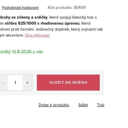
Kód produktu:
SE409
Podrobnosti hodnocení
 kruhy se zirkony a srdíčky
, které spojují klasický tvar s
 ze
stříbra 925/1000 s rhodiovanou úpravou
, která
dolnost proti černání. Jedinečný doplněk, který zvýrazní váš
ným akcentem.
Více informací
12.8.2026
VLOŽIT DO KOŠÍKU
Dotaz k produktu
Sdílet
Tisk