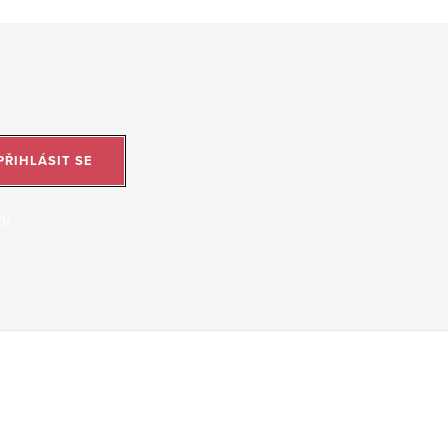
PŘIHLÁSIT SE
jů