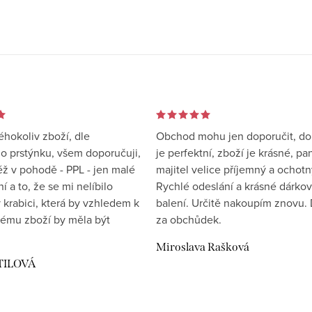
éhokoliv zboží, dle
Obchod mohu jen doporučit, d
 prstýnku, všem doporučuji,
je perfektní, zboží je krásné, pa
éž v pohodě - PPL - jen malé
majitel velice příjemný a ochotn
 a to, že se mi nelíbilo
Rychlé odeslání a krásné dárko
 krabici, která by vzhledem k
balení. Určitě nakoupím znovu. 
ému zboží by měla být
za obchůdek.
Miroslava Rašková
TILOVÁ