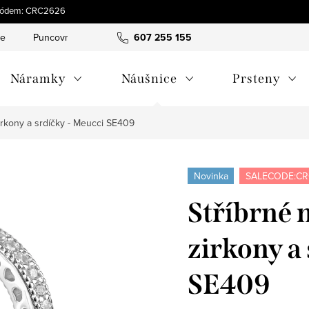
s kódem: CRC2626
ce
Puncovní značky
Hodnocení obchodu
607 255 155
Obchodní pod
Náramky
Náušnice
Prsteny
irkony a srdíčky - Meucci SE409
Novinka
SALECODE:CR
Stříbrné 
zirkony a
SE409