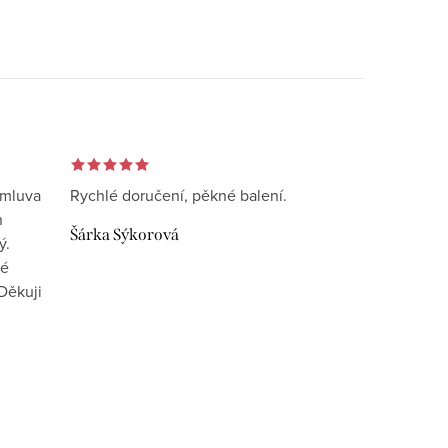
omluva
Rychlé doručení, pěkné balení.
n
Šárka Sýkorová
ý.
vé
Děkuji