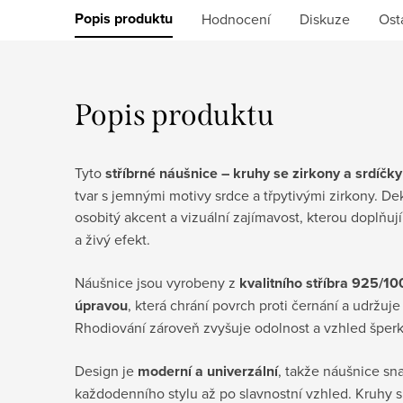
Popis produktu
Hodnocení
Diskuze
Ost
Popis produktu
Tyto
stříbrné náušnice – kruhy se zirkony a srdíčky
tvar s jemnými motivy srdce a třpytivými zirkony. Dek
osobitý akcent a vizuální zajímavost, kterou doplňuj
a živý efekt.
Náušnice jsou vyrobeny z
kvalitního stříbra 925/1
úpravou
, která chrání povrch proti černání a udržuj
Rhodiování zároveň zvyšuje odolnost a vzhled šperk
Design je
moderní a univerzální
, takže náušnice sn
každodenního stylu až po slavnostní vzhled. Kruhy s