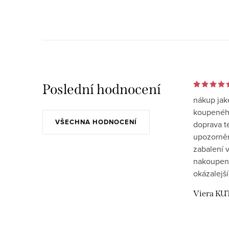
Poslední hodnocení
nákup jak
koupeného
VŠECHNA HODNOCENÍ
doprava t
upozornění
zabalení v
nakoupen
okázalejší
Viera KU