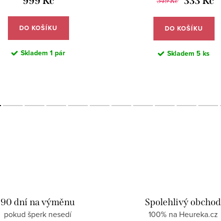
999 Kč
333 Kč
349 Kč
DO KOŠÍKU
DO KOŠÍKU
Skladem
1 pár
Skladem
5 ks
90 dní na výměnu
Spolehlivý obcho
pokud šperk nesedí
100% na Heureka.cz