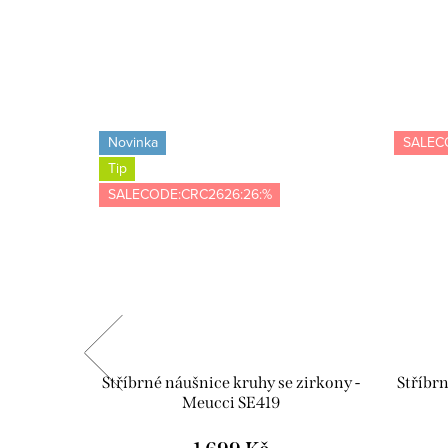
Novinka
SALEC
Tip
SALECODE:CRC2626:26:%
- žlutá -
Stříbrné náušnice kruhy se zirkony -
Stříbrn
Meucci SE419