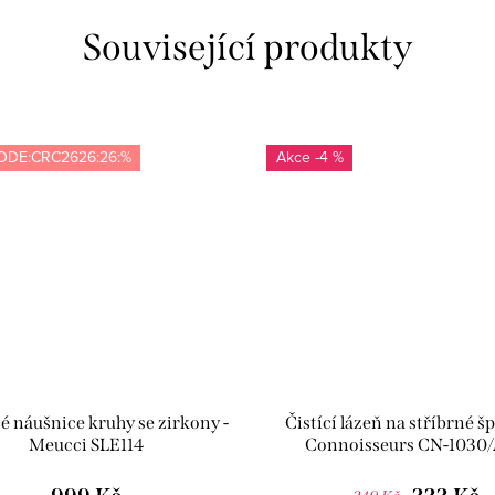
Související produkty
ODE:CRC2626:26:%
-4 %
é náušnice kruhy se zirkony -
Čistící lázeň na stříbrné šp
Meucci SLE114
Connoisseurs CN-1030