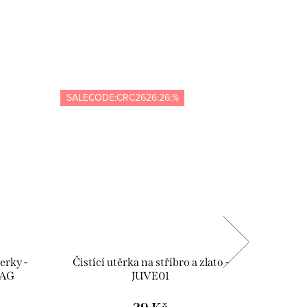
SALECODE:CRC2626:26:%
SALECOD
erky -
Čistící utěrka na stříbro a zlato -
Dárko
/AG
JUVE01