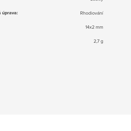
á úprava
:
Rhodiování
14x2 mm
2,7 g