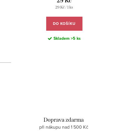
29 Kč
Měrná
29 Kč / 1 ks
cena:
DO KOŠÍKU
Skladem
>5 ks
d
Doprava zdarma
při nákupu nad 1 500 Kč