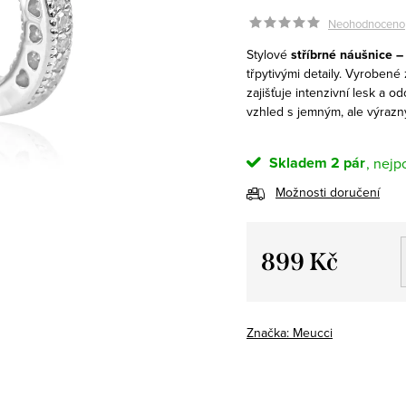
Neohodnoceno
Stylové
stříbrné náušnice –
třpytivými detaily. Vyrobené
zajišťuje intenzivní lesk a o
vzhled s jemným, ale výraz
Skladem
2 pár
Možnosti doručení
899 Kč
Měrná
cena:
Značka:
Meucci