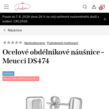
Přejít
N
na
obsah
Pouze do 7. 8. 2026 sleva 26 % na celý sortiment nezlevněného zboží s
K
kódem: CRC2626
Náušnice
Neohodnoceno
Podrobnosti hodnocení
Ocelové obdélníkové náušnice -
Meucci DS474
Novinka
SALECODE:SRPEN2625:25:%