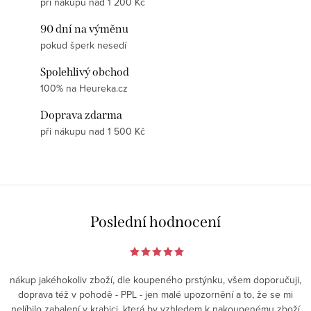
při nákupu nad 1 200 Kč
90 dní na výměnu
pokud šperk nesedí
Spolehlivý obchod
100% na Heureka.cz
Doprava zdarma
při nákupu nad 1 500 Kč
Poslední hodnocení
nákup jakéhokoliv zboží, dle koupeného prstýnku, všem doporučuji,
doprava též v pohodě - PPL - jen malé upozornění a to, že se mi
nelíbilo zabalení v krabici, která by vzhledem k nakoupenému zboží