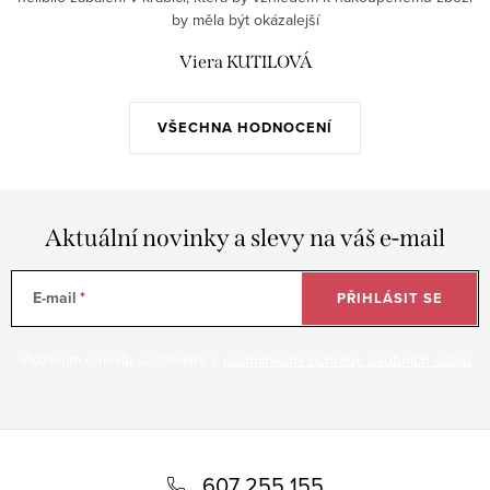
by měla být okázalejší
Viera KUTILOVÁ
VŠECHNA HODNOCENÍ
Aktuální novinky a slevy na váš e-mail
E-mail
PŘIHLÁSIT SE
Vložením e-mailu souhlasíte s
podmínkami ochrany osobních údajů
Z
á
607 255 155