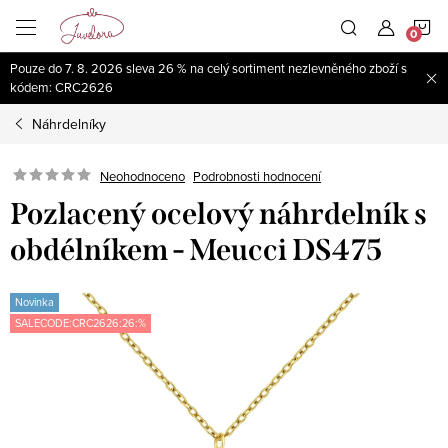
Přejít
N
na
obsah
Pouze do 7. 8. 2026 sleva 26 % na celý sortiment nezlevněného zboží s
K
kódem: CRC2626
Náhrdelníky
Neohodnoceno
Podrobnosti hodnocení
Pozlacený ocelový náhrdelník s
obdélníkem - Meucci DS475
Novinka
SALECODE:CRC2626:26:%