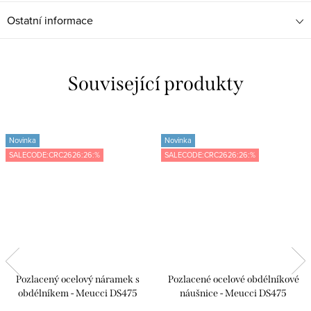
Ostatní informace
Související produkty
Novinka
Novinka
SALECODE:CRC2626:26:%
SALECODE:CRC2626:26:%
Pozlacený ocelový náramek s
Pozlacené ocelové obdélníkové
obdélníkem - Meucci DS475
náušnice - Meucci DS475