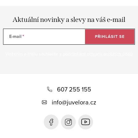
Aktuální novinky a slevy na váš e-mail
E-mail
PŘIHLÁSIT SE
Vložením e-mailu souhlasíte s
podmínkami ochrany osobních údajů
Z
á
607 255 155
p
info
@
juvelora.cz
a
t
í