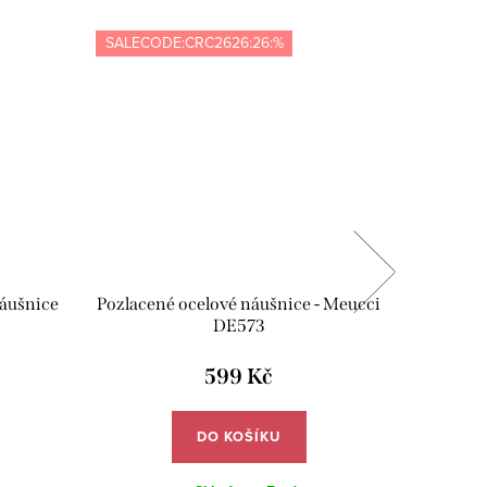
SALECODE:CRC2626:26:%
Novinka
SALECOD
náušnice
Pozlacené ocelové náušnice - Meucci
Ocelové
DE573
zir
599 Kč
DO KOŠÍKU