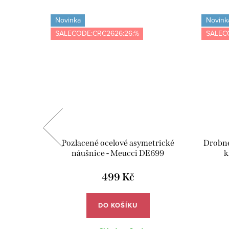
Novinka
Novink
SALECODE:CRC2626:26:%
SALEC
abička s
Pozlacené ocelové asymetrické
Drobné
ící utěrka
náušnice - Meucci DE699
k
VE02
499 Kč
DO KOŠÍKU