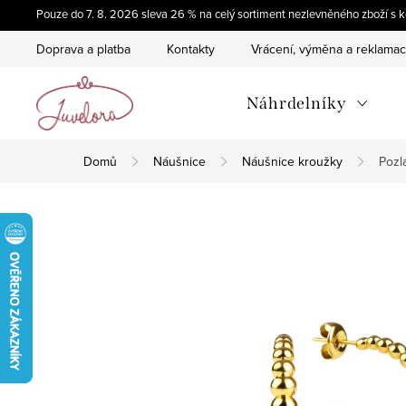
Přejít
Pouze do 7. 8. 2026 sleva 26 % na celý sortiment nezlevněného zboží 
na
Doprava a platba
Kontakty
Vrácení, výměna a reklama
obsah
Náhrdelníky
Domů
Náušnice
Náušnice kroužky
Pozl