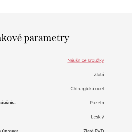
kové parametry
:
Náušnice kroužky
Zlatá
Chirurgická ocel
náušnic
:
Puzeta
Lesklý
á úprava
:
Zlaté PVD