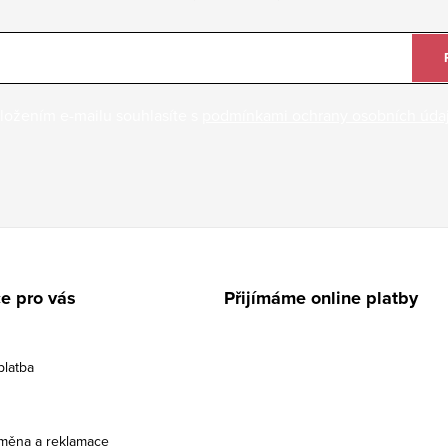
ložením e-mailu souhlasíte s
podmínkami ochrany osobních úda
e pro vás
Přijímáme online platby
platba
ýměna a reklamace