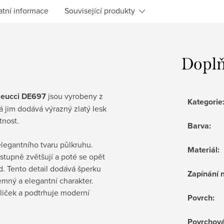
atní informace
Související produkty
Doplň
 Meucci DE697
jsou vyrobeny z
Kategorie
á jim dodává výrazný zlatý lesk
tnost.
Barva
:
legantního tvaru půlkruhu.
Materiál
:
stupně zvětšují a poté se opět
. Tento detail dodává šperku
Zapínání 
emný a elegantní charakter.
uliček a podtrhuje moderní
Povrch
:
Povrchov