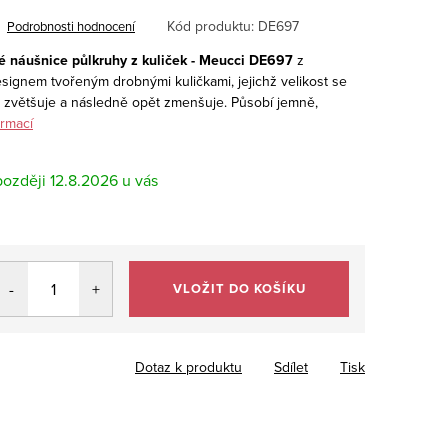
Kód produktu:
DE697
Podrobnosti hodnocení
é náušnice půlkruhy z kuliček - Meucci DE697
z
esignem tvořeným drobnými kuličkami, jejichž velikost se
zvětšuje a následně opět zmenšuje. Působí jemně,
ormací
12.8.2026
VLOŽIT DO KOŠÍKU
Dotaz k produktu
Sdílet
Tisk