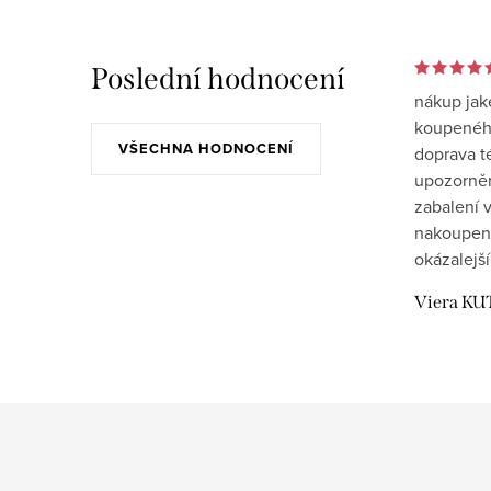
Poslední hodnocení
nákup jak
koupeného
VŠECHNA HODNOCENÍ
doprava t
upozornění
zabalení v
nakoupen
okázalejší
Viera KU