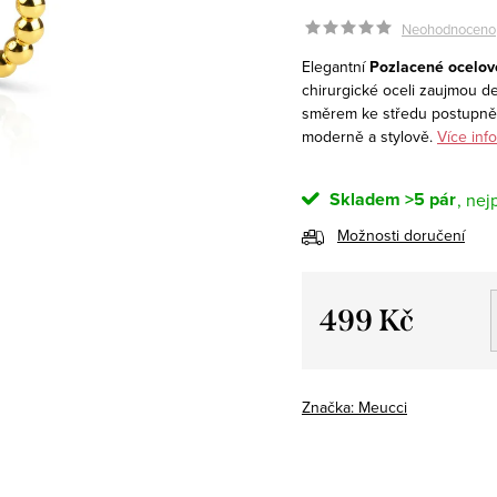
Neohodnoceno
Elegantní
Pozlacené ocelov
chirurgické oceli zaujmou d
směrem ke středu postupně 
moderně a stylově.
Více inf
Skladem
>5 pár
Možnosti doručení
499 Kč
Měrná
cena:
Značka:
Meucci