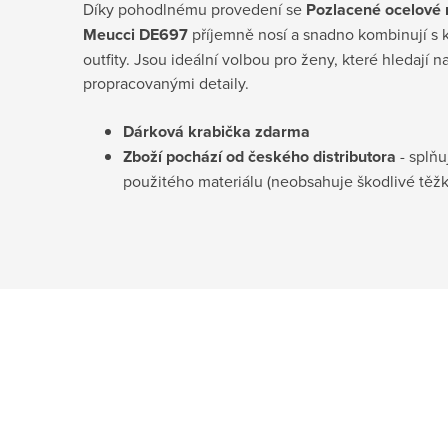
Díky pohodlnému provedení se
Pozlacené ocelové n
Meucci DE697
příjemně nosí a snadno kombinují s 
outfity. Jsou ideální volbou pro ženy, které hledají
propracovanými detaily.
Dárková krabička
zdarma
Zboží pochází od českého distributora
- splňu
použitého materiálu (neobsahuje škodlivé těž