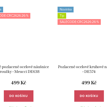
a
Novinka
ODE:CRC2626:26:%
Tip
SALECODE:CRC2626:26:%
 pozlacené ocelové náušnice
Pozlacené ocelové kruhové 
roužky - Meucci DE638
- DE574
499 Kč
499 Kč
DO KOŠÍKU
DO KOŠÍKU