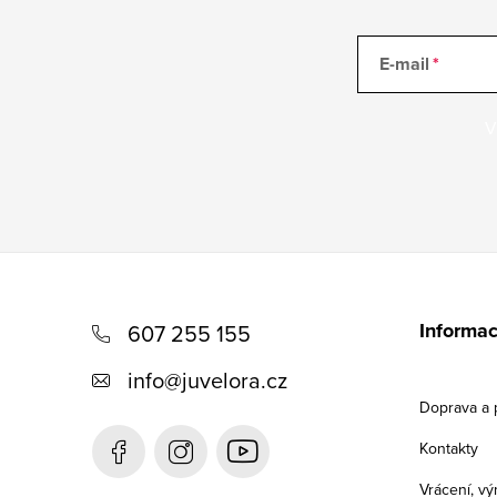
E-mail
V
Z
á
Informac
607 255 155
p
info
@
juvelora.cz
a
Doprava a 
t
Kontakty
í
Vrácení, v