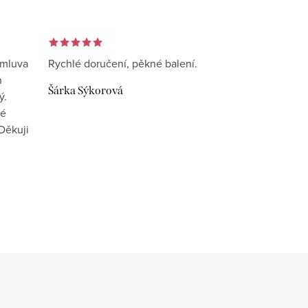
omluva
Rychlé doručení, pěkné balení.
n
Šárka Sýkorová
ý.
vé
Děkuji