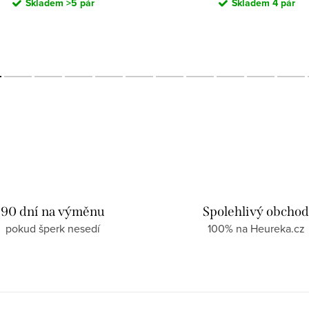
Skladem
>5 pár
Skladem
4 pár
90 dní na výměnu
Spolehlivý obcho
pokud šperk nesedí
100% na Heureka.cz