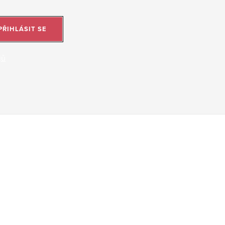
PŘIHLÁSIT SE
jů