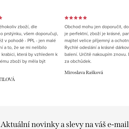
éhokoliv zboží, dle
Obchod mohu jen doporučit, d
 prstýnku, všem doporučuji,
je perfektní, zboží je krásné, pa
éž v pohodě - PPL - jen malé
majitel velice příjemný a ochotn
 a to, že se mi nelíbilo
Rychlé odeslání a krásné dárko
 krabici, která by vzhledem k
balení. Určitě nakoupím znovu. 
ému zboží by měla být
za obchůdek.
Miroslava Rašková
TILOVÁ
Aktuální novinky a slevy na váš e-mail