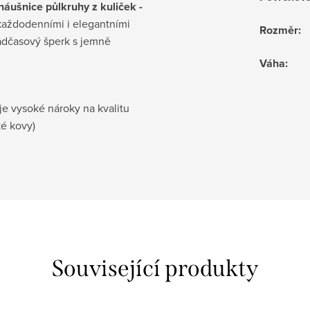
áušnice půlkruhy z kuliček -
každodenními i elegantními
Rozměr
:
 nadčasový šperk s jemně
Váha
:
je vysoké nároky na kvalitu
ké kovy)
Související produkty