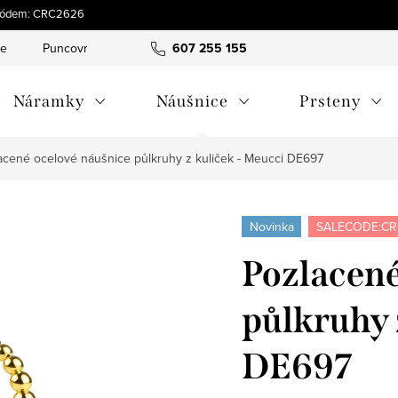
s kódem: CRC2626
ce
Puncovní značky
Hodnocení obchodu
607 255 155
Obchodní pod
Náramky
Náušnice
Prsteny
acené ocelové náušnice půlkruhy z kuliček - Meucci DE697
Novinka
SALECODE:CR
Pozlacené
půlkruhy 
DE697