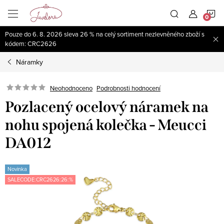
Přejít
N
na
obsah
Pouze do 6. 8. 2026 sleva 26 % na celý sortiment nezlevněného zboží s
K
kódem: CRC2626
Náramky
Neohodnoceno
Podrobnosti hodnocení
Pozlacený ocelový náramek na
nohu spojená kolečka - Meucci
DA012
Novinka
SALECODE:CRC2626:26:%