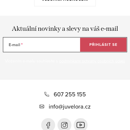
Aktuální novinky a slevy na váš e-mail
E-mail
PŘIHLÁSIT SE
Vložením e-mailu souhlasíte s
podmínkami ochrany osobních údajů
Z
á
607 255 155
p
info
@
juvelora.cz
a
t