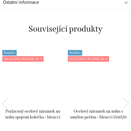
Ostatní informace
Související produkty
Novinka
Novinka
SALECODE:CRC2626:26:%
SALECODE:CRC2626:26:%
Pozlacený ocelový náramek na
Ocelový náramek na nohu s
nohu spojená kolečka - Meucci
umělou perlou - Meucci DA026
DA012