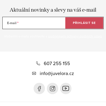
Aktuální novinky a slevy na váš e-mail
E-mail
PŘIHLÁSIT SE
Vložením e-mailu souhlasíte s
podmínkami ochrany osobních údajů
Z
á
607 255 155
p
info
@
juvelora.cz
a
t
í