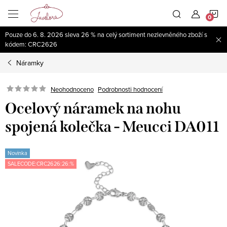
Přejít
N
na
obsah
Pouze do 6. 8. 2026 sleva 26 % na celý sortiment nezlevněného zboží s
K
kódem: CRC2626
Náramky
Neohodnoceno
Podrobnosti hodnocení
Ocelový náramek na nohu
spojená kolečka - Meucci DA011
Novinka
SALECODE:CRC2626:26:%