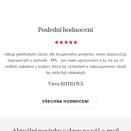
Poslední hodnocení
nákup jakéhokoliv zboží, dle koupeného prstýnku, všem doporučuji,
doprava též v pohodě - PPL - jen malé upozornění a to, že se mi
nelíbilo zabalení v krabici, která by vzhledem k nakoupenému zboží
by měla být okázalejší
Viera KUTILOVÁ
VŠECHNA HODNOCENÍ
Aktuální novinky a slevy na váš e-mail