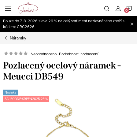
Přejít
N
na
obsah
Pouze do 7. 8. 2026 sleva 26 % na celý sortiment nezlevněného zboží s
K
kódem: CRC2626
Náramky
Neohodnoceno
Podrobnosti hodnocení
Pozlacený ocelový náramek -
Meucci DB549
Novinka
SALECODE:SRPEN2625:25:%