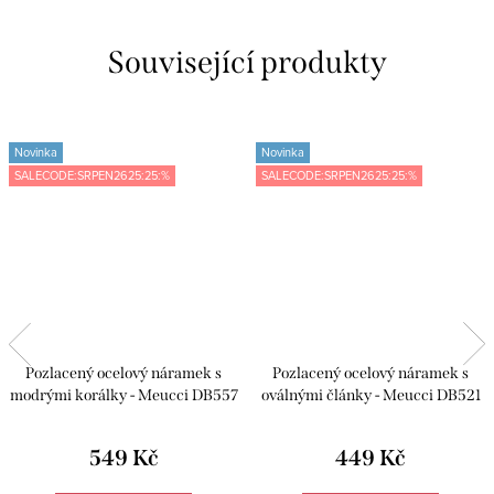
Související produkty
Novinka
Novinka
SALECODE:SRPEN2625:25:%
SALECODE:SRPEN2625:25:%
Pozlacený ocelový náramek s
Pozlacený ocelový náramek s
modrými korálky - Meucci DB557
oválnými články - Meucci DB521
549 Kč
449 Kč