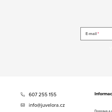
E-mail
V
Z
á
Informac
607 255 155
p
info
@
juvelora.cz
a
Doprava a 