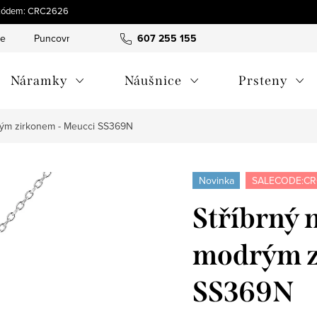
 s kódem: CRC2626
ce
Puncovní značky
Hodnocení obchodu
607 255 155
Obchodní pod
Náramky
Náušnice
Prsteny
drým zirkonem - Meucci SS369N
Novinka
SALECODE:CR
Stříbrný 
modrým z
SS369N