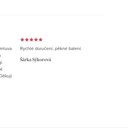
omluva
Rychlé doručení, pěkné balení.
n
Šárka Sýkorová
ý.
vé
Děkuji