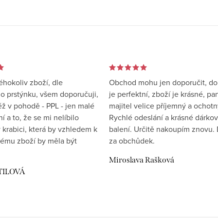
éhokoliv zboží, dle
Obchod mohu jen doporučit, d
 prstýnku, všem doporučuji,
je perfektní, zboží je krásné, pa
éž v pohodě - PPL - jen malé
majitel velice příjemný a ochotn
 a to, že se mi nelíbilo
Rychlé odeslání a krásné dárko
 krabici, která by vzhledem k
balení. Určitě nakoupím znovu. 
ému zboží by měla být
za obchůdek.
Miroslava Rašková
TILOVÁ