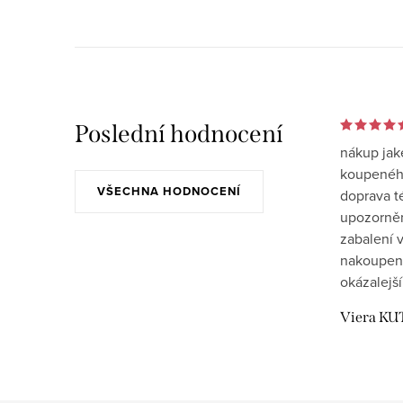
Poslední hodnocení
nákup jak
koupeného
VŠECHNA HODNOCENÍ
doprava t
upozornění
zabalení v
nakoupen
okázalejší
Viera KU