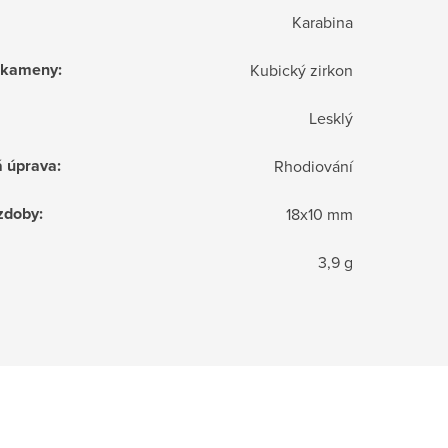
Karabina
í kameny
:
Kubický zirkon
Lesklý
á úprava
:
Rhodiování
zdoby
:
18x10 mm
3,9 g