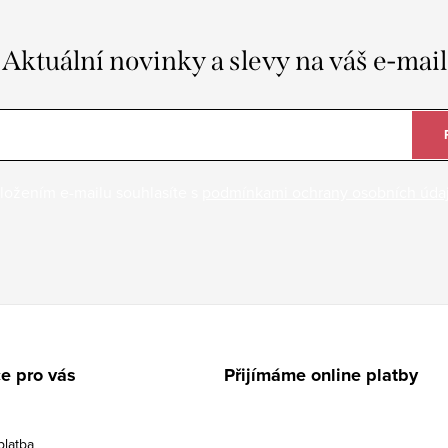
Aktuální novinky a slevy na váš e-mail
ložením e-mailu souhlasíte s
podmínkami ochrany osobních úda
e pro vás
Přijímáme online platby
platba