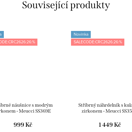
Související produkty
a
Novinka
ODE:CRC2626:26:%
SALECODE:CRC2626:26:%
íbrné náušnice s modrým
Stříbrný náhrdelník s ku
rkonem - Meucci SS369E
zirkonem - Meucci SS3
999 Kč
1 449 Kč