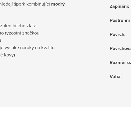
 hledají šperk kombinující
modrý
Zapínání
:
Postrann
vzhled bílého zlata
no ryzostní značkou
Povrch
:
a
je vysoké nároky na kvalitu
Povrchov
ké kovy)
Rozměr o
Váha
: