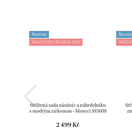
Novinka
Novink
SALECODE:CRC2626:26:%
SALEC
abička s
Stříbrná sada náušnic a náhrdelníku
Stř
ící utěrka
s modrým zirkonem - Meucci SS369S
zi
VE02
2 499 Kč