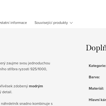
statní informace
Související produkty
Doplň
který zaujme svou jednoduchou
Kategorie
ího stříbra ryzosti 925/1000,
Barva
:
 přívěsek zdobený
modrým
Materiál
:
 detail.
Hlavní k
 náhrdelník snadno kombinuje s