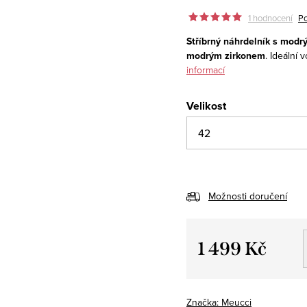
1 hodnocení
Po
Stříbrný náhrdelník s mod
modrým zirkonem
. Ideální 
informací
Velikost
Možnosti doručení
1 499 Kč
Měrná
cena:
Značka:
Meucci