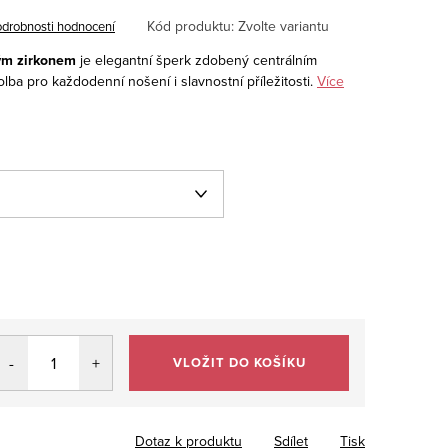
Kód produktu:
Zvolte variantu
drobnosti hodnocení
rým zirkonem
je elegantní šperk zdobený centrálním
volba pro každodenní nošení i slavnostní příležitosti.
Více
VLOŽIT DO KOŠÍKU
Dotaz k produktu
Sdílet
Tisk