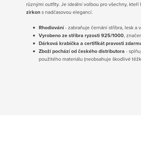
různými outfity. Je ideální volbou pro všechny, kteří
zirkon
s nadčasovou elegancí.
Rhodiování
- zabraňuje černání stříbra, lesk a 
Vyrobeno ze stříbra ryzosti 925/1000
, znače
Dárková krabička a certifikát pravosti
zdarm
Zboží pochází od českého distributora
- splňu
použitého materiálu (neobsahuje škodlivé těž