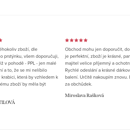
éhokoliv zboží, dle
Obchod mohu jen doporučit, d
 prstýnku, všem doporučuji,
je perfektní, zboží je krásné, pa
éž v pohodě - PPL - jen malé
majitel velice příjemný a ochotn
 a to, že se mi nelíbilo
Rychlé odeslání a krásné dárko
 krabici, která by vzhledem k
balení. Určitě nakoupím znovu. 
ému zboží by měla být
za obchůdek.
Miroslava Rašková
TILOVÁ