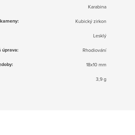
Karabina
í kameny
:
Kubický zirkon
Lesklý
á úprava
:
Rhodiování
zdoby
:
18x10 mm
3,9 g