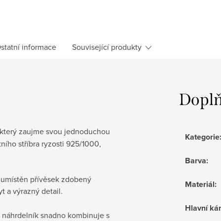
statní informace
Související produkty
Doplň
 který zaujme svou jednoduchou
Kategorie
ního stříbra ryzosti 925/1000,
Barva
:
e umístěn přívěsek zdobený
Materiál
:
t a výrazný detail.
Hlavní k
 náhrdelník snadno kombinuje s