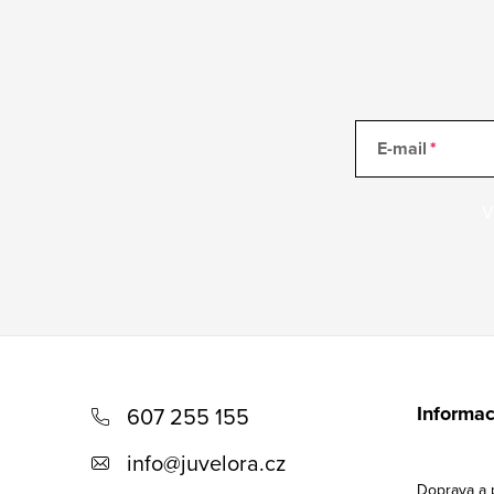
E-mail
V
Z
á
Informac
607 255 155
p
info
@
juvelora.cz
a
Doprava a 