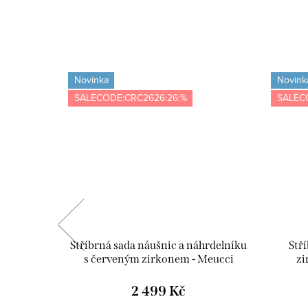
Novinka
Novink
SALECODE:CRC2626:26:%
SALEC
- fialová
Stříbrná sada náušnic a náhrdelníku
Stř
s červeným zirkonem - Meucci
zi
SS369S
2 499 Kč