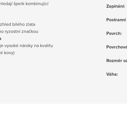
 hledají šperk kombinující
Zapínání
:
Postrann
vzhled bílého zlata
no ryzostní značkou
Povrch
:
a
je vysoké nároky na kvalitu
Povrchov
ké kovy)
Rozměr o
Váha
: