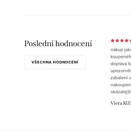
Poslední hodnocení
nákup jak
koupeného
VŠECHNA HODNOCENÍ
doprava t
upozornění
zabalení v
nakoupen
okázalejší
Viera KU