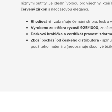
různými outfity. Je ideální volbou pro všechny, kteří
červený zirkon
s nadčasovou elegancí.
Rhodiování
- zabraňuje černání stříbra, lesk a 
Vyrobeno ze stříbra ryzosti 925/1000
, znače
Dárková krabička a certifikát pravosti
zdarm
Zboží pochází od českého distributora
- splňu
použitého materiálu (neobsahuje škodlivé těž