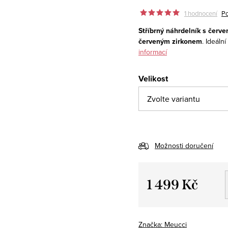
1 hodnocení
Po
Stříbrný náhrdelník s červ
červeným zirkonem
. Ideáln
informací
Velikost
Možnosti doručení
1 499 Kč
Měrná
cena:
Značka:
Meucci