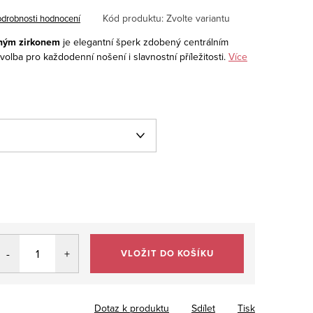
Kód produktu:
Zvolte variantu
drobnosti hodnocení
eným zirkonem
je elegantní šperk zdobený centrálním
í volba pro každodenní nošení i slavnostní příležitosti.
Více
VLOŽIT DO KOŠÍKU
Dotaz k produktu
Sdílet
Tisk