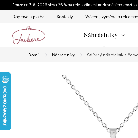
Přejít
Pouze do 7. 8. 2026 sleva 26 % na celý sortiment nezlevněného zboží 
na
Doprava a platba
Kontakty
Vrácení, výměna a reklama
obsah
Náhrdelníky
Domů
Náhrdelníky
Stříbrný náhrdelník s če