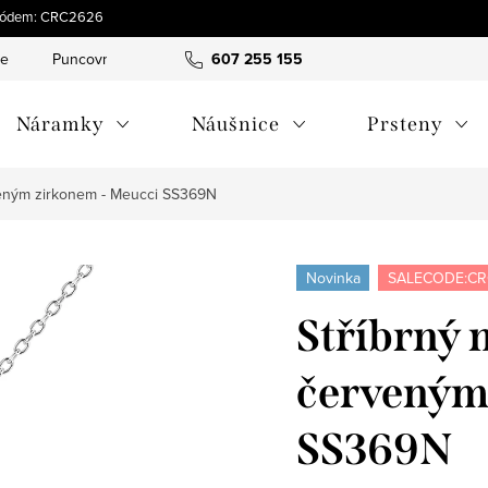
s kódem: CRC2626
ce
Puncovní značky
Hodnocení obchodu
607 255 155
Obchodní pod
Náramky
Náušnice
Prsteny
rveným zirkonem - Meucci SS369N
Novinka
SALECODE:CR
Stříbrný 
červeným
SS369N