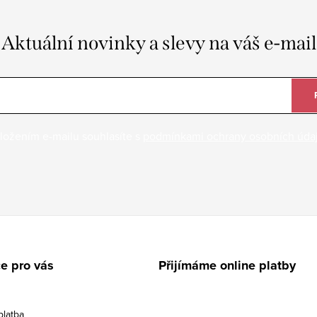
Aktuální novinky a slevy na váš e-mail
ložením e-mailu souhlasíte s
podmínkami ochrany osobních úda
e pro vás
Přijímáme online platby
platba