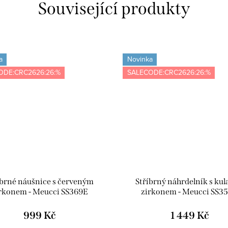
Související produkty
a
Novinka
ODE:CRC2626:26:%
SALECODE:CRC2626:26:%
íbrné náušnice s červeným
Stříbrný náhrdelník s ku
rkonem - Meucci SS369E
zirkonem - Meucci SS3
999 Kč
1 449 Kč