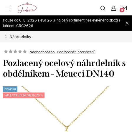
Přejít
N
na
obsah
Pouze do 6. 8. 2026 sleva 26 % na celý sortiment nezlevněného zboží s
K
kódem: CRC2626
Náhrdelníky
Neohodnoceno
Podrobnosti hodnocení
Pozlacený ocelový náhrdelník s
obdélníkem - Meucci DN140
Novinka
SALECODE:CRC2626:26:%