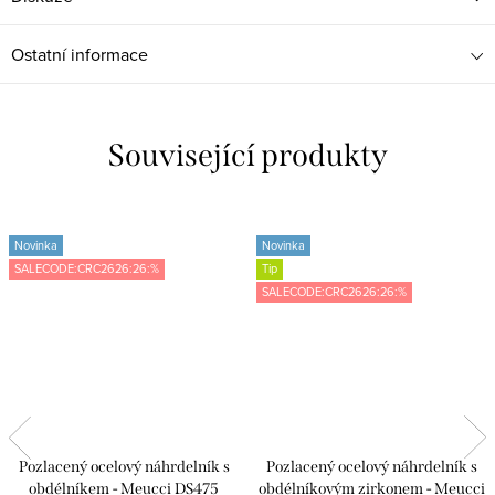
Ostatní informace
Související produkty
Novinka
Novinka
SALECODE:CRC2626:26:%
Tip
SALECODE:CRC2626:26:%
Pozlacený ocelový náhrdelník s
Pozlacený ocelový náhrdelník s
obdélníkem - Meucci DS475
obdélníkovým zirkonem - Meucci