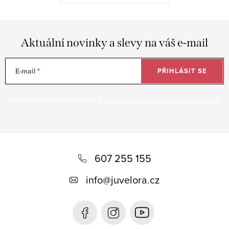
Aktuální novinky a slevy na váš e-mail
E-mail
PŘIHLÁSIT SE
Vložením e-mailu souhlasíte s
podmínkami ochrany osobních údajů
Z
á
607 255 155
p
info
@
juvelora.cz
a
t
í