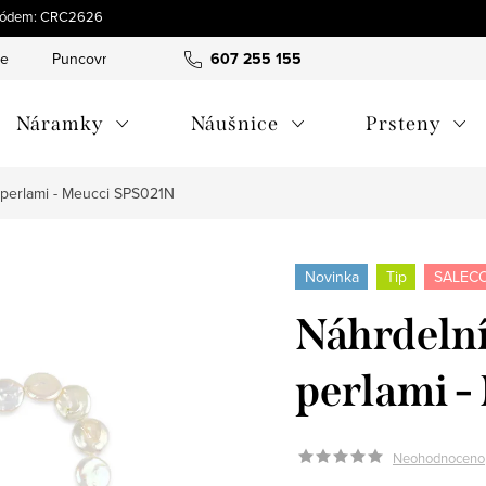
s kódem: CRC2626
ce
Puncovní značky
Hodnocení obchodu
607 255 155
Obchodní pod
Náramky
Náušnice
Prsteny
i perlami - Meucci SPS021N
Novinka
Tip
SALECO
Náhrdelní
perlami 
Neohodnoceno