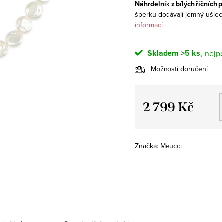
Náhrdelník z bílých říčních 
šperku dodávají jemný ušlech
informací
Skladem
>5 ks
Možnosti doručení
2 799 Kč
Měrná
cena:
Značka:
Meucci