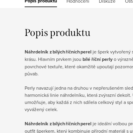
Popis produktu
Hodnocení
Diskuze
Ost
Popis produktu
Náhrdelník z bílých říčních perel
je šperk vytvořený s
krásu. Hlavním prvkem jsou
bílé říční perly
o výrazně
povrchové textuře, které okamžitě upoutají pozorno
půvab.
Perly navazují jedna na druhou v nepřerušeném sled
harmonická linie náhrdelníku, která zvýrazní dekolt.
umožňuje, aby každá z nich sdílela celkový styl a sp
vyvážený celek.
Náhrdelník z bílých říčních perel
je ideální volbou pr
outfit šperkem, který kombinuje přírodní materiál s