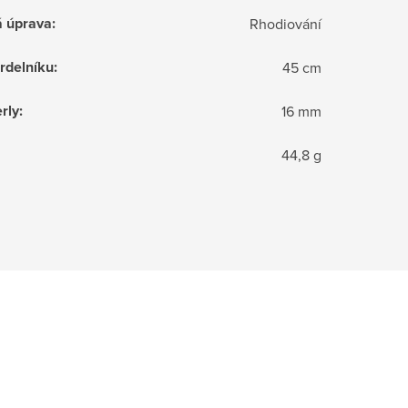
á úprava
:
Rhodiování
rdelníku
:
45 cm
rly
:
16 mm
44,8 g