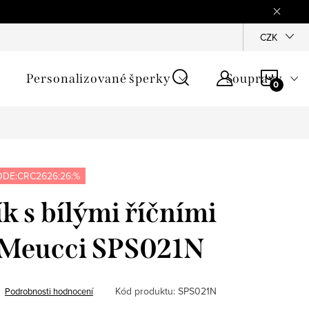
mínky
Podmínky ochrany osobních údajů
GPSR
CZK
Jak zji
NÁKU
Personalizované šperky
Soupravy
KOŠÍ
DE:CRC2626:26:%
k s bílými říčními
- Meucci SPS021N
Kód produktu:
SPS021N
Podrobnosti hodnocení