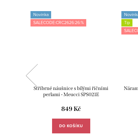
Novinka
Novink
SALECODE:CRC2626:26:%
Tip
SALEC
perlou a
Stříbrné náušnice s bílými říčními
Nárame
32R
perlami - Meucci SPS021E
849 Kč
DO KOŠÍKU