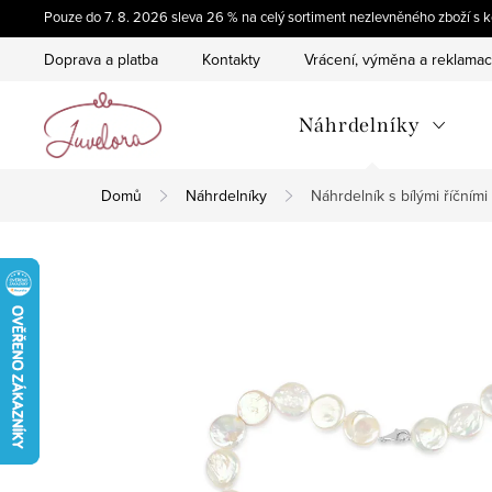
Přejít
Pouze do 7. 8. 2026 sleva 26 % na celý sortiment nezlevněného zboží 
na
Doprava a platba
Kontakty
Vrácení, výměna a reklama
obsah
Náhrdelníky
Domů
Náhrdelníky
Náhrdelník s bílými říčním