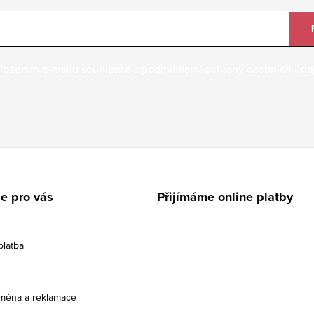
ložením e-mailu souhlasíte s
podmínkami ochrany osobních úda
e pro vás
Přijímáme online platby
platba
ýměna a reklamace