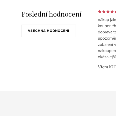
Poslední hodnocení
nákup jak
koupeného
VŠECHNA HODNOCENÍ
doprava t
upozornění
zabalení v
nakoupen
okázalejší
Viera KU