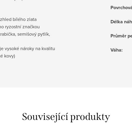
Povrchov
vzhled bílého zlata
Délka náh
no ryzostní značkou
krabička
, semišový pytlík,
Průměr pe
je vysoké nároky na kvalitu
Váha
:
ké kovy)
Související produkty