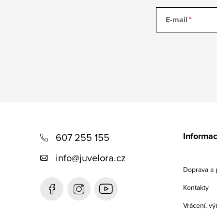
E-mail
V
Z
á
Informac
607 255 155
p
info
@
juvelora.cz
a
Doprava a 
t
Kontakty
í
Vrácení, v