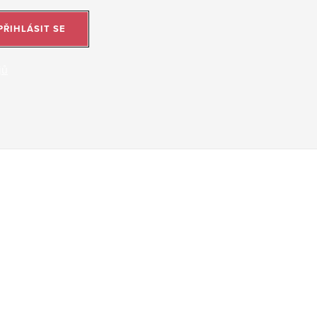
PŘIHLÁSIT SE
jů