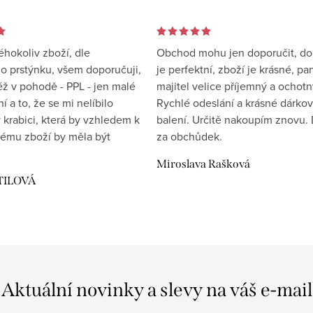
éhokoliv zboží, dle
Obchod mohu jen doporučit, d
 prstýnku, všem doporučuji,
je perfektní, zboží je krásné, pa
éž v pohodě - PPL - jen malé
majitel velice příjemný a ochotn
 a to, že se mi nelíbilo
Rychlé odeslání a krásné dárko
 krabici, která by vzhledem k
balení. Určitě nakoupím znovu. 
ému zboží by měla být
za obchůdek.
Miroslava Rašková
TILOVÁ
Aktuální novinky a slevy na váš e-mail