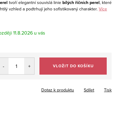
perel
tvoří elegantní souvislá linie
bílých říčních perel
, které
tilý vzhled a podtrhují jeho sofistikovaný charakter.
Více
11.8.2026
VLOŽIT DO KOŠÍKU
Dotaz k produktu
Sdílet
Tisk