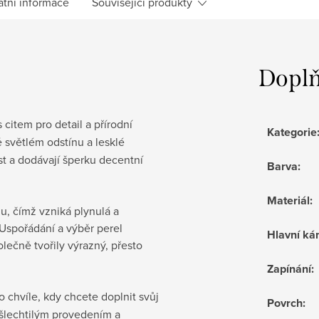
atní informace
Související produkty
Doplň
 citem pro detail a přírodní
Kategorie
 světlém odstínu a lesklé
st a dodávají šperku decentní
Barva
:
Materiál
:
u, čímž vzniká plynulá a
 Uspořádání a výběr perel
Hlavní k
olečně tvořily výrazný, přesto
Zapínání
:
o chvíle, kdy chcete doplnit svůj
Povrch
:
 ušlechtilým provedením a