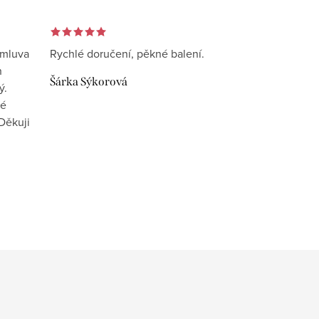
omluva
Rychlé doručení, pěkné balení.
n
Šárka Sýkorová
ý.
vé
Děkuji