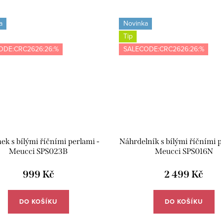
a
Novinka
Tip
ODE:CRC2626:26:%
SALECODE:CRC2626:26:%
k s bílými říčními perlami -
Náhrdelník s bílými říčními p
Meucci SPS023B
Meucci SPS016N
999 Kč
2 499 Kč
DO KOŠÍKU
DO KOŠÍKU