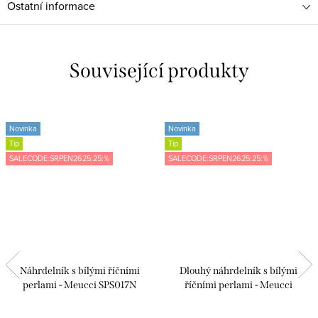
Ostatní informace
Související produkty
Novinka
Novinka
Tip
Tip
SALECODE:SRPEN2625:25:%
SALECODE:SRPEN2625:25:%
Náhrdelník s bílými říčními
Dlouhý náhrdelník s bílými
perlami - Meucci SPS017N
říčními perlami - Meucci
SPS023N