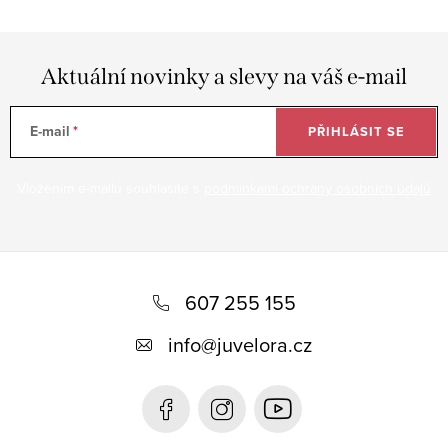
Aktuální novinky a slevy na váš e-mail
E-mail
PŘIHLÁSIT SE
Vložením e-mailu souhlasíte s
podmínkami ochrany osobních údajů
Z
á
607 255 155
p
info
@
juvelora.cz
a
t
í