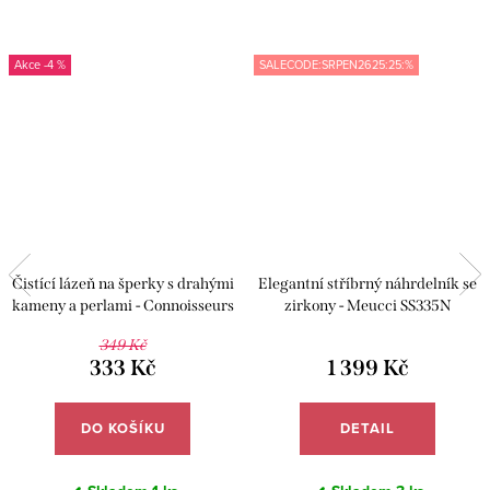
-4 %
SALECODE:SRPEN2625:25:%
Čistící lázeň na šperky s drahými
Elegantní stříbrný náhrdelník se
kameny a perlami - Connoisseurs
zirkony - Meucci SS335N
CN-1030/P
349 Kč
333 Kč
1 399 Kč
DO KOŠÍKU
DETAIL