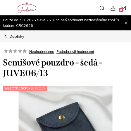
Přejít
N
na
obsah
Pouze do 7. 8. 2026 sleva 26 % na celý sortiment nezlevněného zboží s
K
kódem: CRC2626
Doplňky
Neohodnoceno
Podrobnosti hodnocení
Semišové pouzdro - šedá -
JUVE06/13
SALECODE:SRPEN2625:25:%