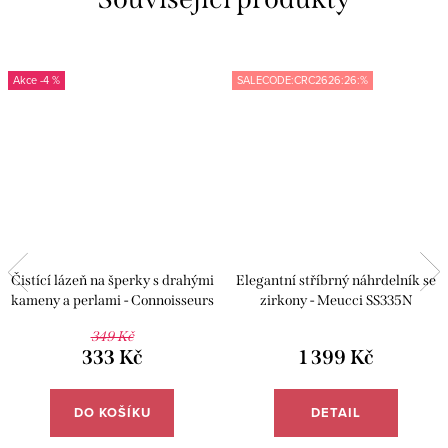
-4 %
SALECODE:CRC2626:26:%
Čistící lázeň na šperky s drahými
Elegantní stříbrný náhrdelník se
kameny a perlami - Connoisseurs
zirkony - Meucci SS335N
CN-1030/P
349 Kč
333 Kč
1 399 Kč
DO KOŠÍKU
DETAIL