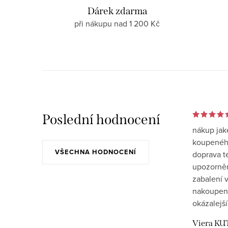
Dárek zdarma
při nákupu nad 1 200 Kč
Poslední hodnocení
nákup jak
koupeného
VŠECHNA HODNOCENÍ
doprava t
upozornění
zabalení v
nakoupen
okázalejší
Viera KU