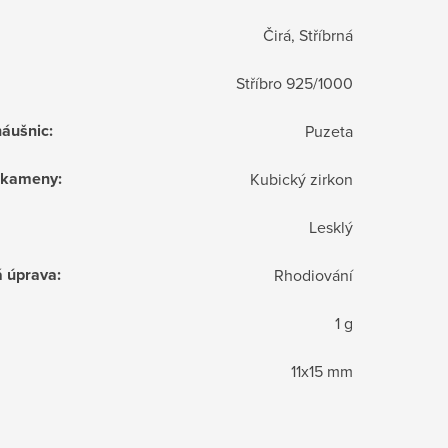
Čirá, Stříbrná
Stříbro 925/1000
náušnic
:
Puzeta
í kameny
:
Kubický zirkon
Lesklý
á úprava
:
Rhodiování
1 g
11x15 mm