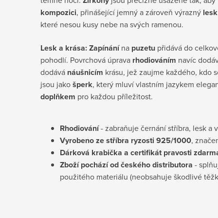
Zirkony
kompozici
, přinášející jemný a zároveň výrazný
lesk
které nesou kusy nebe na svých ramenou.
Lesk a krása: Zapínání
na
puzetu
přidává do celko
pohodlí. Povrchová úprava
rhodiováním
navíc dodá
dodává
náušnicím
krásu, jež zaujme každého, kdo s
jsou jako
šperk
, který mluví vlastním jazykem elega
doplňkem
pro každou příležitost.
Rhodiování
- zabraňuje černání stříbra, lesk a 
Vyrobeno ze stříbra ryzosti 925/1000
, znače
D
árková krabička a certifikát pravosti
zdarm
Zboží pochází od českého distributora
- splňu
použitého materiálu (neobsahuje škodlivé těž