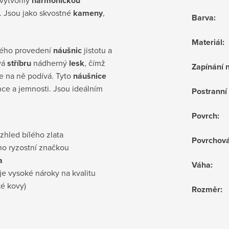
harmonickou
. Jsou jako skvostné
kameny
,
Barva
:
Materiál
:
vého provedení
náušnic
jistotu a
vá
stříbru
nádherný
lesk
, čímž
Zapínání 
e na ně podívá. Tyto
náušnice
nce a jemnosti. Jsou ideálním
Postrann
Povrch
:
vzhled bílého zlata
Povrchov
no ryzostní značkou
a
Váha
:
je vysoké nároky na kvalitu
ké kovy)
Rozměr
: