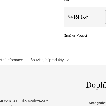
949 Kč
Měrná
cena:
Značka:
Meucci
atní informace
Související produkty
Doplň
zirkony
, září jako souhvězdí v
Kategorie
vytvořily