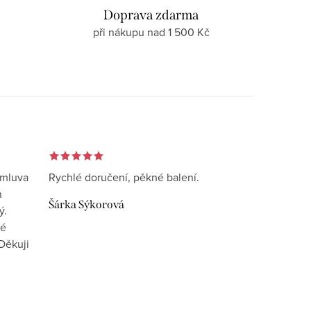
d
Doprava zdarma
při nákupu nad 1 500 Kč
omluva
Rychlé doručení, pěkné balení.
n
Šárka Sýkorová
ý.
vé
Děkuji