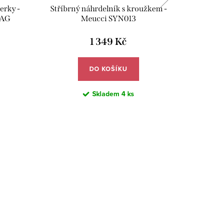
erky -
Stříbrný náhrdelník s kroužkem -
Stříbrný
/AG
Meucci SYN013
1 349 Kč
DO KOŠÍKU
Skladem
4 ks