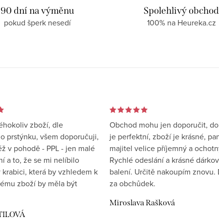
90 dní na výměnu
Spolehlivý obcho
pokud šperk nesedí
100% na Heureka.cz
éhokoliv zboží, dle
Obchod mohu jen doporučit, d
 prstýnku, všem doporučuji,
je perfektní, zboží je krásné, pa
éž v pohodě - PPL - jen malé
majitel velice příjemný a ochotn
 a to, že se mi nelíbilo
Rychlé odeslání a krásné dárko
 krabici, která by vzhledem k
balení. Určitě nakoupím znovu. 
ému zboží by měla být
za obchůdek.
Miroslava Rašková
TILOVÁ