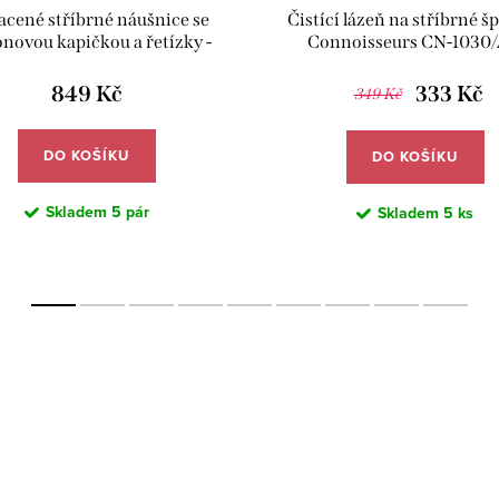
acené stříbrné náušnice se
Čistící lázeň na stříbrné šp
onovou kapičkou a řetízky -
Connoisseurs CN-1030
Meucci SYE061
849 Kč
333 Kč
349 Kč
DO KOŠÍKU
DO KOŠÍKU
Skladem
5 pár
Skladem
5 ks