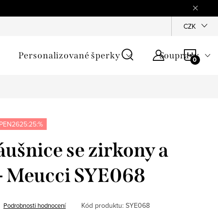
mínky
Podmínky ochrany osobních údajů
GPSR
CZK
Jak zji
NÁKU
Personalizované šperky
Soupravy
KOŠÍ
PEN2625:25:%
áušnice se zirkony a
 - Meucci SYE068
Kód produktu:
SYE068
Podrobnosti hodnocení