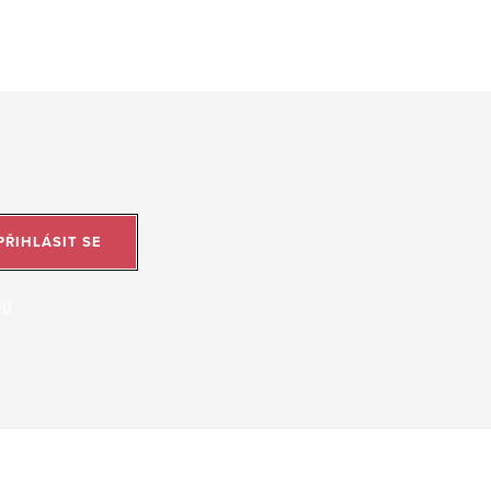
PŘIHLÁSIT SE
jů