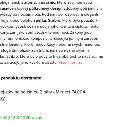
elegantních
stříbrných náušnic
, které zaujmou svou
áušnice
skrývájí
půlkruhový design
zdobený pěti jemnými
o hvězdy na nočním nebi. Pod nimi se rozprostírá elegantní
trhuje krásu celého
šperku
.
Stříbro
, které bylo použito k
sokou ryzost, což zaručuje jeho kvalitu a čistotu.
Tento
kony, září jako souhvězdí v temné noci. Zirkony jsou
řily harmonickou kompozici, přinášející jemný a zároveň
vostné kameny, které nesou kusy nebe na svých ramenou.
elegantní řetízek ze stříbra, jenž se něžně sklání a
u. Stříbro, které bylo použito k výrobě těchto náušnic, má
 zaručuje jeho kvalitu a čistotu.
Více informací
 produktu dostanete:
pojistky na náušnice 2 páry - Meucci PA004
 Kč
12.8.2026