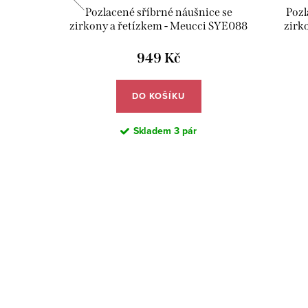
 - Meucci
Pozlacené sříbrné náušnice se
Pozl
zirkony a řetízkem - Meucci SYE088
zirk
949 Kč
DO KOŠÍKU
Skladem
3 pár