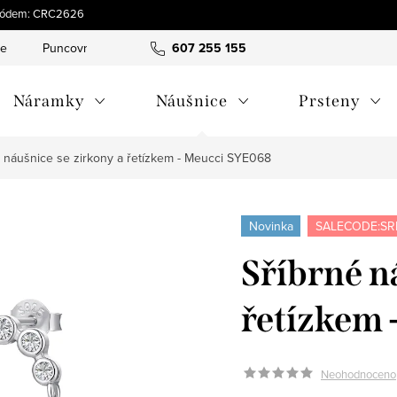
s kódem: CRC2626
ce
Puncovní značky
Hodnocení obchodu
607 255 155
Obchodní pod
Náramky
Náušnice
Prsteny
é náušnice se zirkony a řetízkem - Meucci SYE068
Novinka
SALECODE:SR
Sříbrné n
řetízkem
Neohodnoceno