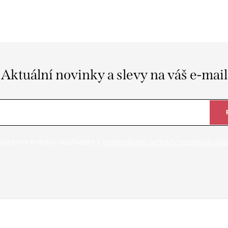
Aktuální novinky a slevy na váš e-mail
ložením e-mailu souhlasíte s
podmínkami ochrany osobních úda