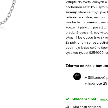
Vstupte do světa jemných a 
nádhernou estetikou. Tyto
n
zirkony
, které se třpytí jak
řetízek
ze
stříbra
, jenž pod
výrobě těchto
náušnic,
má vy
kouzelný půlkruh, posetý zir
precizně osazené, aby vytvo
výrazný lesk. Jsou jako sk
Za půlkruhem se rozprostírá 
podtrhuje krásu celého šperk
vysokou ryzost 925/1000, což
Zdarma od nás k tomuto
+ Silikonové 
v hodnotě 29
Skladem
1 pár
Možnosti doručení