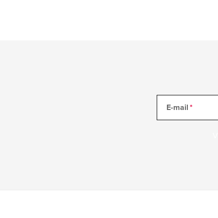
E-mail
V
Z
á