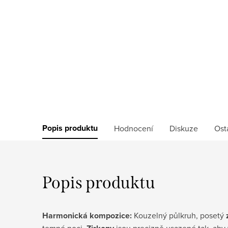
Popis produktu
Hodnocení
Diskuze
Ost
Popis produktu
Harmonická kompozice:
Kouzelný půlkruh, posetý
temné noci.
jsou precizně usazené tak, aby 