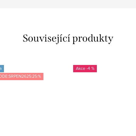
Související produkty
a
-4 %
ODE:SRPEN2625:25:%