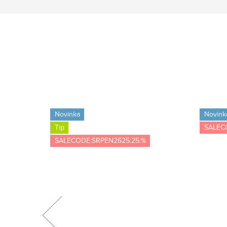
Novinka
Novink
Tip
SALEC
SALECODE:SRPEN2625:25:%