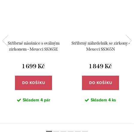
Stříbrné náušnice s oválným
Stříbrný náhrdelník se zirkony -
zirkonem - Meucci SS365E
Meucci SS365N
1 699 Kč
1 849 Kč
DO KOŠÍKU
DO KOŠÍKU
Skladem
4 pár
Skladem
4 ks