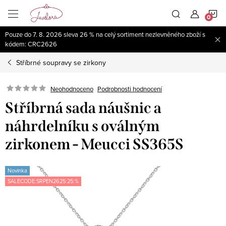
Přejít
N
na
obsah
Pouze do 7. 8. 2026 sleva 26 % na celý sortiment nezlevněného zboží s
K
kódem: CRC2626
Stříbrné soupravy se zirkony
Neohodnoceno
Podrobnosti hodnocení
Stříbrná sada náušnic a
náhrdelníku s oválným
zirkonem - Meucci SS365S
Novinka
SALECODE:SRPEN2625:25:%