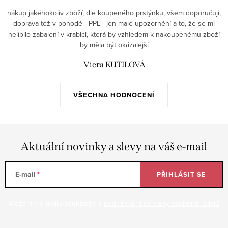
nákup jakéhokoliv zboží, dle koupeného prstýnku, všem doporučuji,
doprava též v pohodě - PPL - jen malé upozornění a to, že se mi
nelíbilo zabalení v krabici, která by vzhledem k nakoupenému zboží
by měla být okázalejší
Viera KUTILOVÁ
VŠECHNA HODNOCENÍ
Aktuální novinky a slevy na váš e-mail
E-mail
PŘIHLÁSIT SE
Vložením e-mailu souhlasíte s
podmínkami ochrany osobních údajů