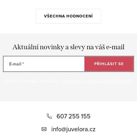
VŠECHNA HODNOCENÍ
Aktuální novinky a slevy na váš e-mail
E-mail
PŘIHLÁSIT SE
Vložením e-mailu souhlasíte s
podmínkami ochrany osobních údajů
Z
á
607 255 155
p
info
@
juvelora.cz
a