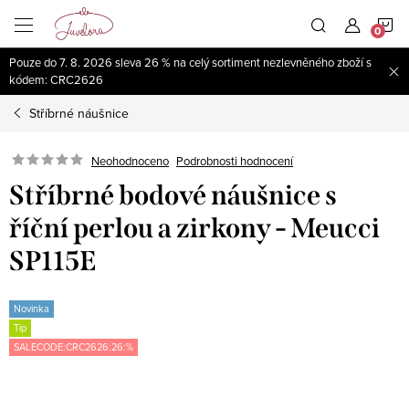
Přejít
N
na
obsah
Pouze do 7. 8. 2026 sleva 26 % na celý sortiment nezlevněného zboží s
K
kódem: CRC2626
Stříbrné náušnice
Neohodnoceno
Podrobnosti hodnocení
Stříbrné bodové náušnice s
říční perlou a zirkony - Meucci
SP115E
Novinka
Tip
SALECODE:CRC2626:26:%