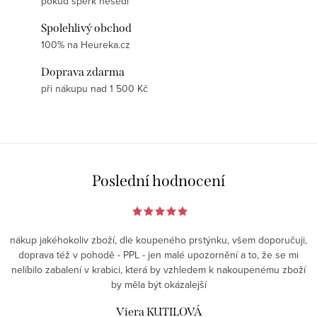
pokud šperk nesedí
Spolehlivý obchod
100% na Heureka.cz
Doprava zdarma
při nákupu nad 1 500 Kč
Poslední hodnocení
nákup jakéhokoliv zboží, dle koupeného prstýnku, všem doporučuji,
doprava též v pohodě - PPL - jen malé upozornění a to, že se mi
nelíbilo zabalení v krabici, která by vzhledem k nakoupenému zboží
by měla být okázalejší
Viera KUTILOVÁ