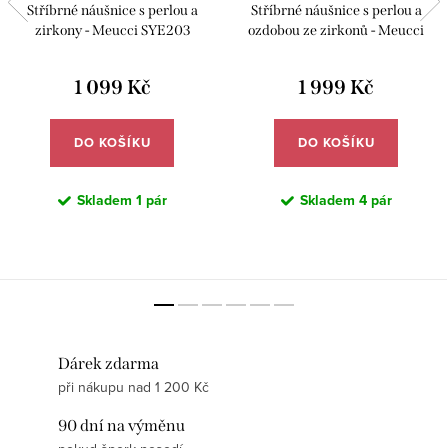
Stříbrné náušnice s perlou a
Stříbrné náušnice s perlou a
zirkony - Meucci SYE203
ozdobou ze zirkonů - Meucci
SP104E
1 099 Kč
1 999 Kč
DO KOŠÍKU
DO KOŠÍKU
Skladem
1 pár
Skladem
4 pár
Dárek zdarma
při nákupu nad 1 200 Kč
90 dní na výměnu