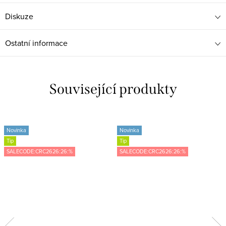
Diskuze
Ostatní informace
Související produkty
Novinka
Novinka
Tip
Tip
SALECODE:CRC2626:26:%
SALECODE:CRC2626:26:%