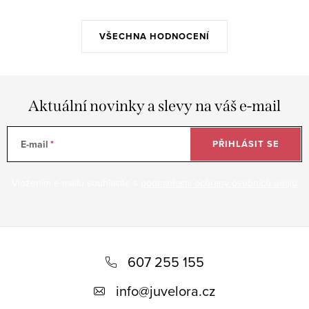
VŠECHNA HODNOCENÍ
Aktuální novinky a slevy na váš e-mail
E-mail
PŘIHLÁSIT SE
Vložením e-mailu souhlasíte s
podmínkami ochrany osobních údajů
Z
á
607 255 155
p
info
@
juvelora.cz
a