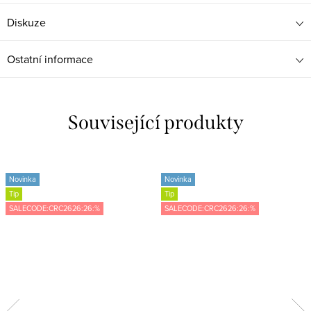
Diskuze
Ostatní informace
Související produkty
Novinka
Novinka
Tip
Tip
SALECODE:CRC2626:26:%
SALECODE:CRC2626:26:%