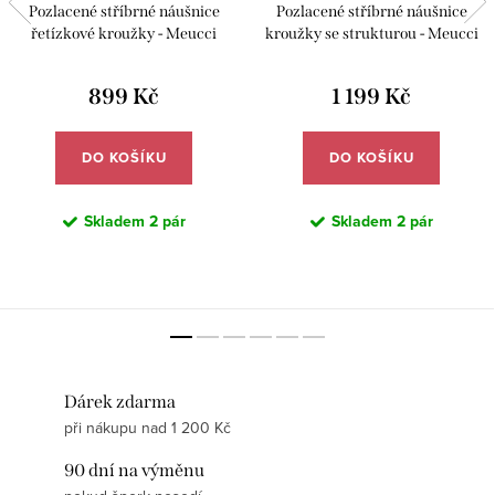
Pozlacené stříbrné náušnice
Pozlacené stříbrné náušnice
řetízkové kroužky - Meucci
kroužky se strukturou - Meucci
SYE178
SYE176
899 Kč
1 199 Kč
DO KOŠÍKU
DO KOŠÍKU
Skladem
2 pár
Skladem
2 pár
Dárek zdarma
při nákupu nad 1 200 Kč
90 dní na výměnu