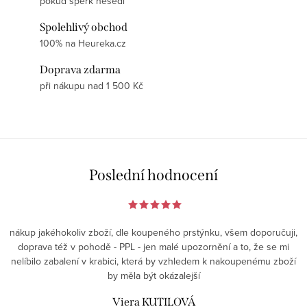
pokud šperk nesedí
Spolehlivý obchod
100% na Heureka.cz
Doprava zdarma
při nákupu nad 1 500 Kč
Poslední hodnocení
nákup jakéhokoliv zboží, dle koupeného prstýnku, všem doporučuji,
doprava též v pohodě - PPL - jen malé upozornění a to, že se mi
nelíbilo zabalení v krabici, která by vzhledem k nakoupenému zboží
by měla být okázalejší
Viera KUTILOVÁ