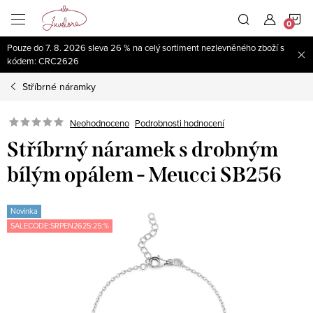
Přejít
N
na
obsah
Pouze do 7. 8. 2026 sleva 26 % na celý sortiment nezlevněného zboží s
K
kódem: CRC2626
Stříbrné náramky
Neohodnoceno
Podrobnosti hodnocení
Stříbrný náramek s drobným
bílým opálem - Meucci SB256
Novinka
SALECODE:SRPEN2625:25:%