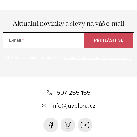
Aktuální novinky a slevy na váš e-mail
E-mail
PŘIHLÁSIT SE
Vložením e-mailu souhlasíte s
podmínkami ochrany osobních údajů
Z
á
607 255 155
p
info
@
juvelora.cz
a
t
í