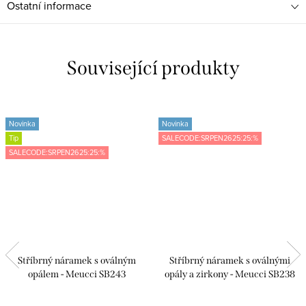
Ostatní informace
Související produkty
Novinka
Novinka
Tip
SALECODE:SRPEN2625:25:%
SALECODE:SRPEN2625:25:%
Stříbrný náramek s oválným
Stříbrný náramek s oválnými
opálem - Meucci SB243
opály a zirkony - Meucci SB238