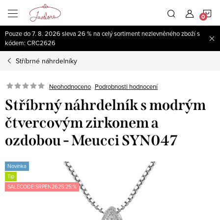
Přejít
N
na
obsah
Pouze do 7. 8. 2026 sleva 26 % na celý sortiment nezlevněného zboží s
K
kódem: CRC2626
Stříbrné náhrdelníky
Neohodnoceno
Podrobnosti hodnocení
Stříbrný náhrdelník s modrým
čtvercovým zirkonem a
ozdobou - Meucci SYN047
Novinka
Tip
SALECODE:SRPEN2625:25:%