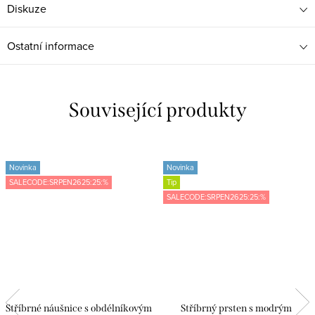
Diskuze
Ostatní informace
Související produkty
Novinka
Novinka
SALECODE:SRPEN2625:25:%
Tip
SALECODE:SRPEN2625:25:%
Stříbrné náušnice s obdélníkovým
Stříbrný prsten s modrým