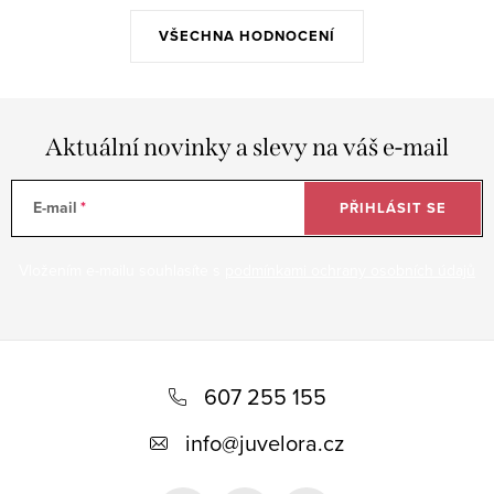
VŠECHNA HODNOCENÍ
Aktuální novinky a slevy na váš e-mail
E-mail
PŘIHLÁSIT SE
Vložením e-mailu souhlasíte s
podmínkami ochrany osobních údajů
Z
á
607 255 155
p
info
@
juvelora.cz
a