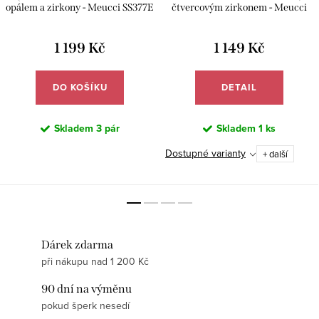
opálem a zirkony - Meucci SS377E
čtvercovým zirkonem - Meucci
SYR072
1 199 Kč
1 149 Kč
DO KOŠÍKU
DETAIL
Skladem
3 pár
Skladem
1 ks
Dostupné varianty
+ další
Dárek zdarma
při nákupu nad 1 200 Kč
90 dní na výměnu
pokud šperk nesedí