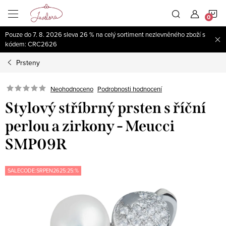
Přejít
N
na
obsah
Pouze do 7. 8. 2026 sleva 26 % na celý sortiment nezlevněného zboží s
K
kódem: CRC2626
Prsteny
Neohodnoceno
Podrobnosti hodnocení
Stylový stříbrný prsten s říční
perlou a zirkony - Meucci
SMP09R
SALECODE:SRPEN2625:25:%