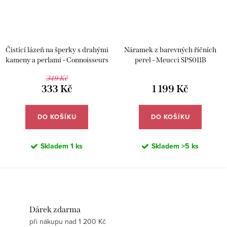
Čistící lázeň na šperky s drahými
Náramek z barevných říčních
kameny a perlami - Connoisseurs
perel - Meucci SPS011B
CN-1030/P
349 Kč
333 Kč
1 199 Kč
DO KOŠÍKU
DO KOŠÍKU
Skladem
1 ks
Skladem
>5 ks
Dárek zdarma
při nákupu nad 1 200 Kč