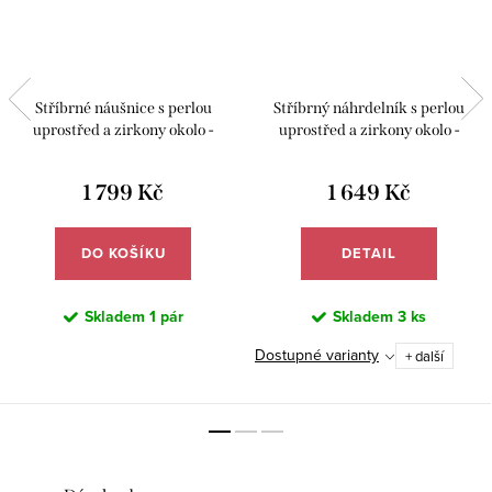
Stříbrné náušnice s perlou
Stříbrný náhrdelník s perlou
uprostřed a zirkony okolo -
uprostřed a zirkony okolo -
Meucci SP57E
Meucci SP57N
1 799 Kč
1 649 Kč
DO KOŠÍKU
DETAIL
Skladem
1 pár
Skladem
3 ks
Dostupné varianty
+ další