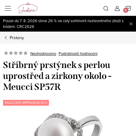
Přejít
N
na
obsah
Pouze do 7. 8. 2026 sleva 26 % na celý sortiment nezlevněného zboží s
K
kódem: CRC2626
Prsteny
Neohodnoceno
Podrobnosti hodnocení
Stříbrný prstýnek s perlou
uprostřed a zirkony okolo -
Meucci SP57R
SALECODE:SRPEN2625:25:%