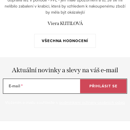
doprava též v pohodě - PPL - jen malé upozornění a to, že se mi
nelíbilo zabalení v krabici, která by vzhledem k nakoupenému zboží
by měla být okázalejší
Viera KUTILOVÁ
VŠECHNA HODNOCENÍ
Aktuální novinky a slevy na váš e-mail
E-mail
PŘIHLÁSIT SE
Vložením e-mailu souhlasíte s
podmínkami ochrany osobních údajů
Z