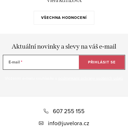
Viera KUTILOVÁ
VŠECHNA HODNOCENÍ
Aktuální novinky a slevy na váš e-mail
E-mail
PŘIHLÁSIT SE
Vložením e-mailu souhlasíte s
podmínkami ochrany osobních údajů
Z
á
607 255 155
p
info
@
juvelora.cz