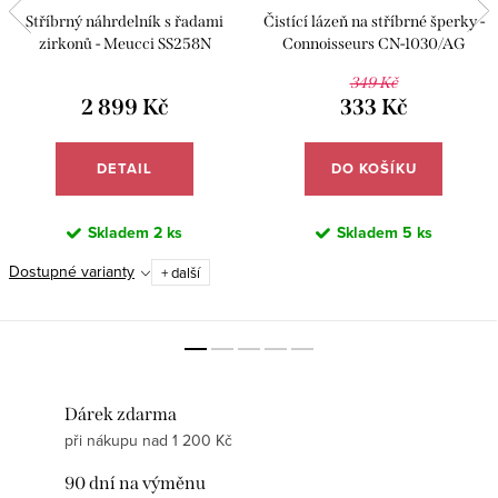
Stříbrný náhrdelník s řadami
Čistící lázeň na stříbrné šperky -
zirkonů - Meucci SS258N
Connoisseurs CN-1030/AG
349 Kč
2 899 Kč
333 Kč
DETAIL
DO KOŠÍKU
Skladem
2 ks
Skladem
5 ks
Dostupné varianty
+ další
Dárek zdarma
při nákupu nad 1 200 Kč
90 dní na výměnu