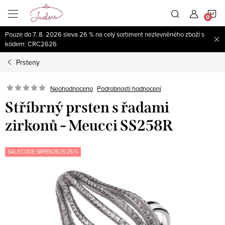
Přejít
N
na
obsah
Pouze do 7. 8. 2026 sleva 26 % na celý sortiment nezlevněného zboží s
K
kódem: CRC2626
Prsteny
Neohodnoceno
Podrobnosti hodnocení
Stříbrný prsten s řadami
zirkonů - Meucci SS258R
SALECODE:SRPEN2625:25:%