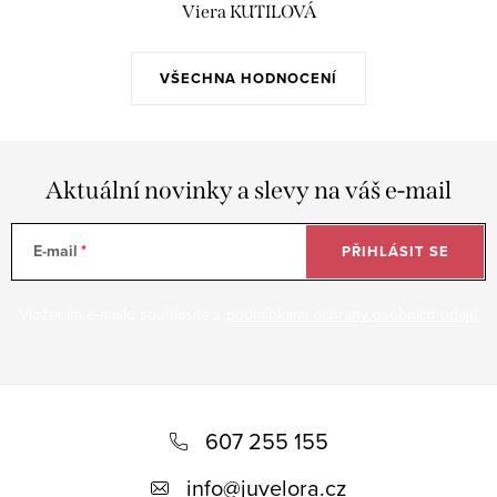
Viera KUTILOVÁ
VŠECHNA HODNOCENÍ
Aktuální novinky a slevy na váš e-mail
E-mail
PŘIHLÁSIT SE
Vložením e-mailu souhlasíte s
podmínkami ochrany osobních údajů
Z
á
607 255 155
p
info
@
juvelora.cz