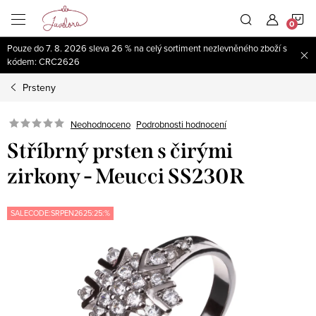
Přejít
N
na
obsah
Pouze do 7. 8. 2026 sleva 26 % na celý sortiment nezlevněného zboží s
K
kódem: CRC2626
Prsteny
Neohodnoceno
Podrobnosti hodnocení
Stříbrný prsten s čirými
zirkony - Meucci SS230R
SALECODE:SRPEN2625:25:%