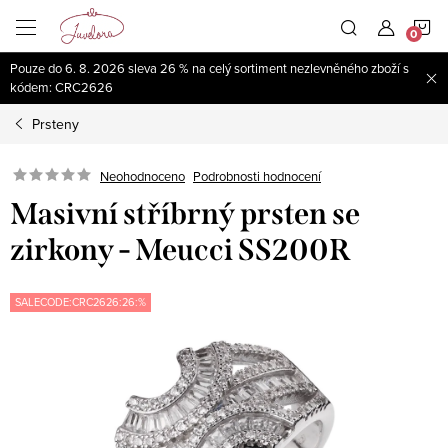
Přejít
N
na
obsah
Pouze do 6. 8. 2026 sleva 26 % na celý sortiment nezlevněného zboží s
K
kódem: CRC2626
Prsteny
Neohodnoceno
Podrobnosti hodnocení
Masivní stříbrný prsten se
zirkony - Meucci SS200R
SALECODE:CRC2626:26:%