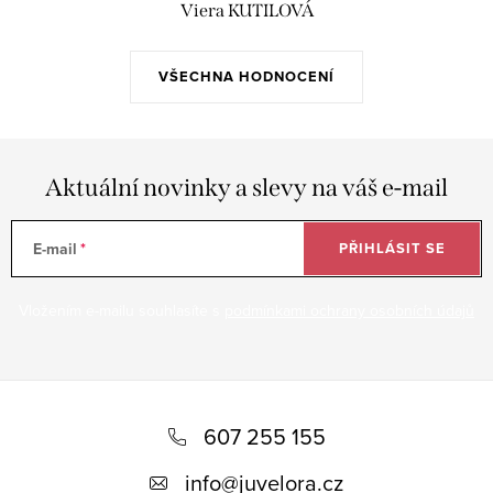
Viera KUTILOVÁ
VŠECHNA HODNOCENÍ
Aktuální novinky a slevy na váš e-mail
E-mail
PŘIHLÁSIT SE
Vložením e-mailu souhlasíte s
podmínkami ochrany osobních údajů
Z
á
607 255 155
p
info
@
juvelora.cz