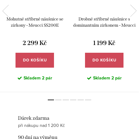
Mohutné stříbrné náušnice se
Drobné stříbrné náušnice s
zirkony - Meucci SS200E
dominantním zirkonem - Meucci
SS250E
2 299 Kč
1 199 Kč
DO KOŠÍKU
DO KOŠÍKU
Skladem
2 pár
Skladem
2 pár
Dárek zdarma
při nákupu nad 1 200 Kč
90 dní na výměnu