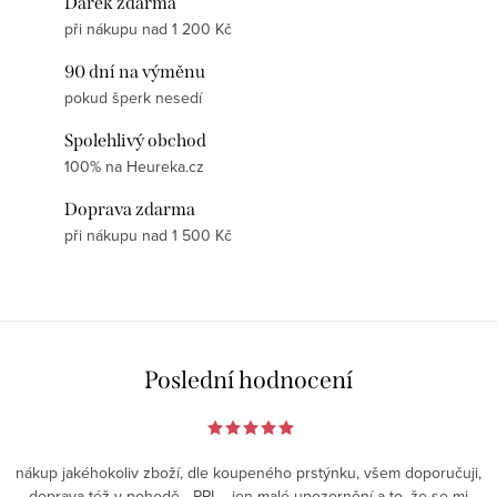
Dárek zdarma
při nákupu nad 1 200 Kč
90 dní na výměnu
pokud šperk nesedí
Spolehlivý obchod
100% na Heureka.cz
Doprava zdarma
při nákupu nad 1 500 Kč
Poslední hodnocení
nákup jakéhokoliv zboží, dle koupeného prstýnku, všem doporučuji,
doprava též v pohodě - PPL - jen malé upozornění a to, že se mi