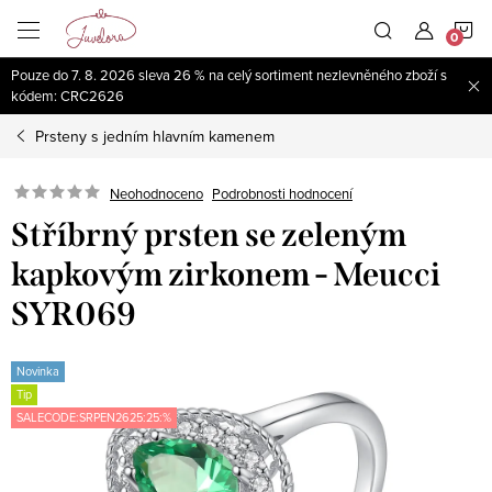
Přejít
N
na
obsah
Pouze do 7. 8. 2026 sleva 26 % na celý sortiment nezlevněného zboží s
K
kódem: CRC2626
Prsteny s jedním hlavním kamenem
Neohodnoceno
Podrobnosti hodnocení
Stříbrný prsten se zeleným
kapkovým zirkonem - Meucci
SYR069
Novinka
Tip
SALECODE:SRPEN2625:25:%