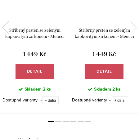
Stříbrný prsten se zeleným
Stříbrný prsten se zeleným
kapkovitým zirkonem - Meucci
kapkovitým zirkonem - Meucci
SS373R
SS374R
1 449 Kč
1 449 Kč
DETAIL
DETAIL
Skladem
2 ks
Skladem
2 ks
Dostupné varianty
Dostupné varianty
+ další
+ další