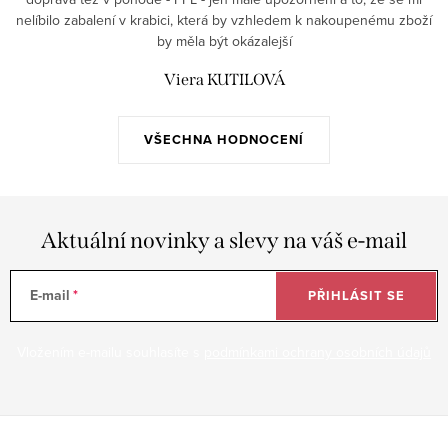
nelíbilo zabalení v krabici, která by vzhledem k nakoupenému zboží
by měla být okázalejší
Viera KUTILOVÁ
VŠECHNA HODNOCENÍ
Aktuální novinky a slevy na váš e-mail
E-mail
PŘIHLÁSIT SE
Vložením e-mailu souhlasíte s
podmínkami ochrany osobních údajů
Z