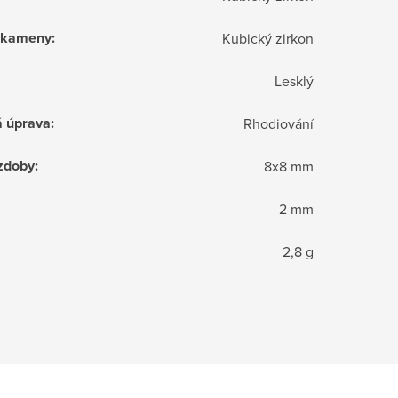
í kameny
:
Kubický zirkon
Lesklý
á úprava
:
Rhodiování
zdoby
:
8x8 mm
2 mm
2,8 g