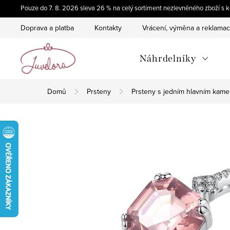
Přejít
Pouze do 7. 8. 2026 sleva 26 % na celý sortiment nezlevněného zboží 
na
Doprava a platba
Kontakty
Vrácení, výměna a reklama
obsah
Náhrdelníky
Domů
Prsteny
Prsteny s jedním hlavním kam