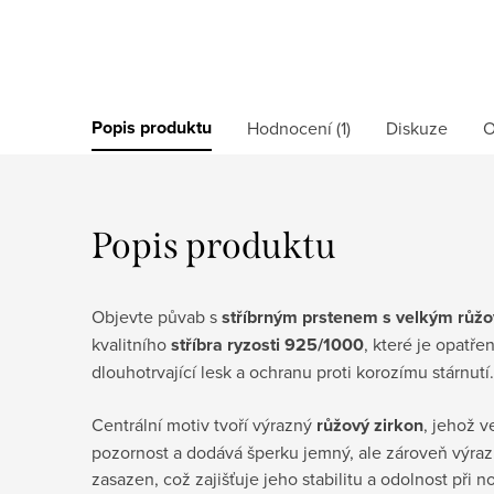
Popis produktu
Hodnocení (1)
Diskuze
O
Popis produktu
Objevte půvab s
stříbrným prstenem s velkým růž
kvalitního
stříbra ryzosti 925/1000
, které je opatř
dlouhotrvající lesk a ochranu proti korozímu stárnutí.
Centrální motiv tvoří výrazný
růžový zirkon
, jehož v
pozornost a dodává šperku jemný, ale zároveň výra
zasazen, což zajišťuje jeho stabilitu a odolnost při n