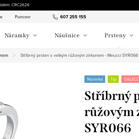
s kódem: CRC2626
ce
Puncovní značky
Hodnocení obchodu
607 255 155
Obchodní pod
Náramky
Náušnice
Prsteny
enem
Stříbrný prsten s velkým růžovým zirkonem - Meucci SYR066
Novinka
Tip
SALECO
Stříbrný 
růžovým 
SYR066