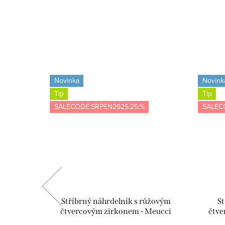
Novinka
Novink
Tip
Tip
SALECODE:SRPEN2625:25:%
SALEC
abička s
Stříbrný náhrdelník s růžovým
St
ící utěrka
čtvercovým zirkonem - Meucci
čtve
VE02
SYN048