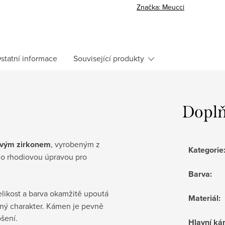
Značka:
Meucci
statní informace
Související produkty
Doplň
ovým zirkonem
, vyrobeným z
Kategorie
eno rhodiovou úpravou pro
Barva
:
elikost a barva okamžitě upoutá
Materiál
:
zný charakter. Kámen je pevně
ošení.
Hlavní k