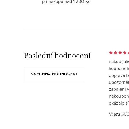
při nákupu nad 1 200 Kč
Poslední hodnocení
nákup jak
koupeného
VŠECHNA HODNOCENÍ
doprava t
upozornění
zabalení v
nakoupen
okázalejší
Viera KU