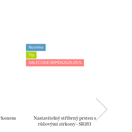
Novinka
Novinka
Tip
Tip
SALECODE:SRPEN2625:25:%
SALECOD
zirkonem
Nastavitelný stříbrný prsten s
Stříbrn
růžovými zirkony - SR183