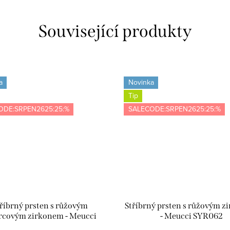
Související produkty
a
Novinka
Tip
ODE:SRPEN2625:25:%
SALECODE:SRPEN2625:25:%
říbrný prsten s růžovým
Stříbrný prsten s růžovým 
rcovým zirkonem - Meucci
- Meucci SYR062
SYR071