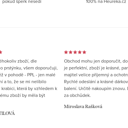
pokud šperk nesedí
100% na Heureka.cz
éhokoliv zboží, dle
Obchod mohu jen doporučit, d
 prstýnku, všem doporučuji,
je perfektní, zboží je krásné, pa
éž v pohodě - PPL - jen malé
majitel velice příjemný a ochotn
 a to, že se mi nelíbilo
Rychlé odeslání a krásné dárko
 krabici, která by vzhledem k
balení. Určitě nakoupím znovu. 
ému zboží by měla být
za obchůdek.
Miroslava Rašková
TILOVÁ