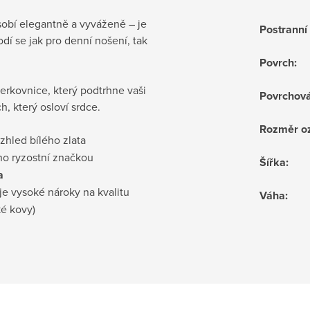
sobí elegantně a vyváženě – je
Postrann
dí se jak pro denní nošení, tak
Povrch
:
rkovnice, který podtrhne vaši
Povrchov
h, který osloví srdce.
Rozměr o
vzhled bílého zlata
no ryzostní značkou
Šířka
:
a
je vysoké nároky na kvalitu
Váha
:
ké kovy)