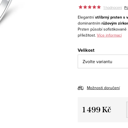
1 hodnocení
Po
Elegantní
stříbrný prsten 
dominantním
růžovým zirk
Prsten působí sofistikovan
příležitost.
Více informací
Velikost
Možnosti doručení
1 499 Kč
Měrná
cena: