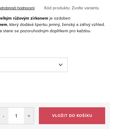
Kód produktu:
Zvolte variantu
drobnosti hodnocení
s velkým růžovým zirkonem
je ozdoben
onem
, který dodává šperku jemný, ženský a zářivý vzhled.
ě a stane se pozoruhodným doplňkem pro každou
VLOŽIT DO KOŠÍKU