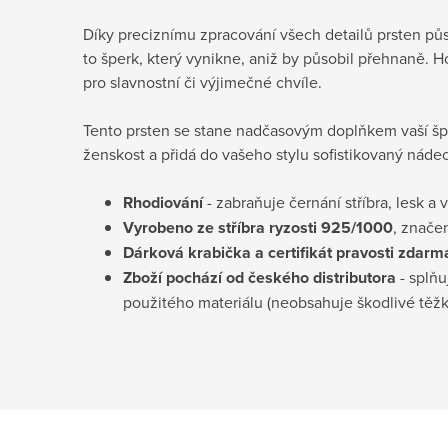
Díky preciznímu zpracování všech detailů prsten pů
to šperk, který vynikne, aniž by působil přehnaně. Ho
pro slavnostní či výjimečné chvíle.
Tento prsten se stane nadčasovým doplňkem vaší špe
ženskost a přidá do vašeho stylu sofistikovaný nádec
Rhodiování
- zabraňuje černání stříbra, lesk a 
Vyrobeno ze stříbra ryzosti 925/1000
, znače
Dárková krabička a certifikát pravosti
zdarm
Zboží pochází od českého distributora
- splňu
použitého materiálu (neobsahuje škodlivé těž