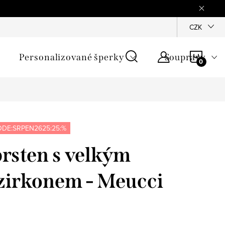
mínky
Podmínky ochrany osobních údajů
GPSR
CZK
Jak zji
NÁKU
Personalizované šperky
Soupravy
KOŠÍ
DE:SRPEN2625:25:%
prsten s velkým
zirkonem - Meucci