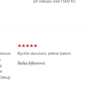
při nákupu nad 1 500 Kč
omluva
Rychlé doručení, pěkné balení.
n
Šárka Sýkorová
ý.
vé
Děkuji