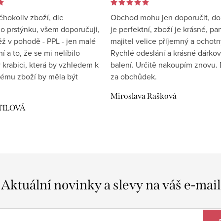
éhokoliv zboží, dle
Obchod mohu jen doporučit, d
 prstýnku, všem doporučuji,
je perfektní, zboží je krásné, pa
éž v pohodě - PPL - jen malé
majitel velice příjemný a ochotn
 a to, že se mi nelíbilo
Rychlé odeslání a krásné dárko
 krabici, která by vzhledem k
balení. Určitě nakoupím znovu. 
ému zboží by měla být
za obchůdek.
Miroslava Rašková
TILOVÁ
Aktuální novinky a slevy na váš e-mail