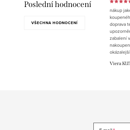
Poslední hodnocení
nákup jak
koupeného
VŠECHNA HODNOCENÍ
doprava t
upozornění
zabalení v
nakoupen
okázalejší
Viera KU