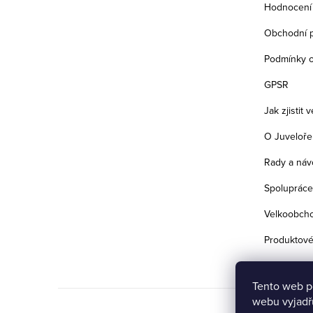
Hodnocení
Obchodní 
Podmínky o
GPSR
Jak zjistit 
O Juveloře
Rady a náv
Spolupráce
Velkoobch
Produktové
Tento web p
webu vyjadřu