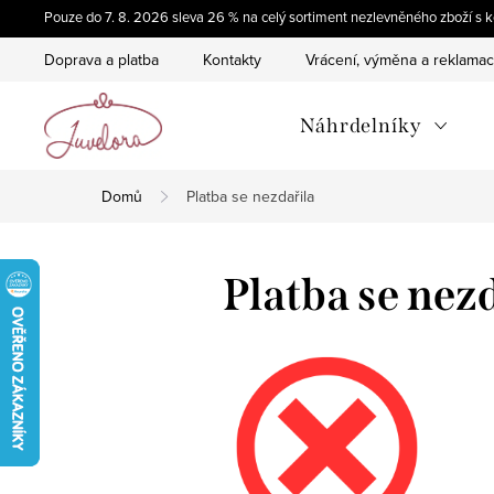
Přejít
Pouze do 7. 8. 2026 sleva 26 % na celý sortiment nezlevněného zboží 
na
Doprava a platba
Kontakty
Vrácení, výměna a reklama
obsah
Náhrdelníky
Domů
Platba se nezdařila
Platba se nez