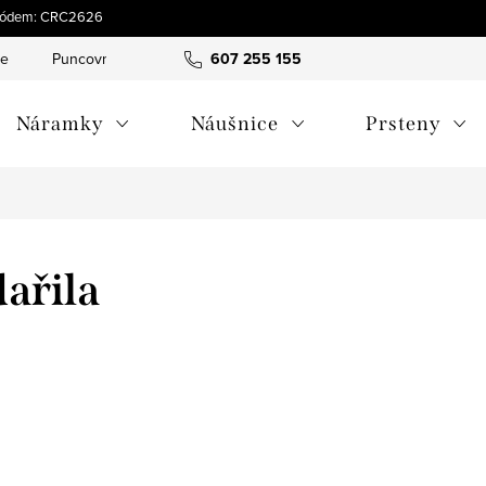
s kódem: CRC2626
ce
Puncovní značky
Hodnocení obchodu
607 255 155
Obchodní pod
Náramky
Náušnice
Prsteny
dařila