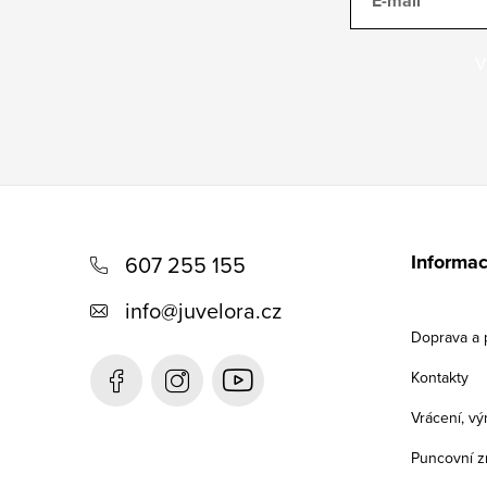
E-mail
V
Z
á
Informac
607 255 155
p
info
@
juvelora.cz
a
Doprava a 
t
Kontakty
í
Vrácení, v
Puncovní z