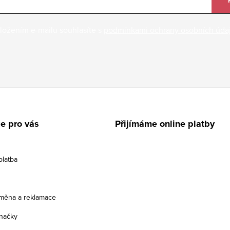
ložením e-mailu souhlasíte s
podmínkami ochrany osobních úda
e pro vás
Přijímáme online platby
platba
ýměna a reklamace
načky