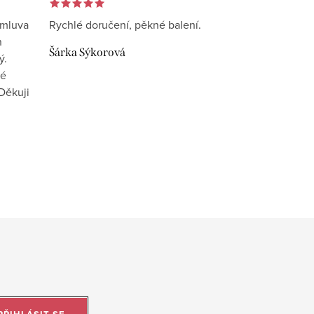
omluva
Rychlé doručení, pěkné balení.
n
Šárka Sýkorová
ý.
vé
Děkuji