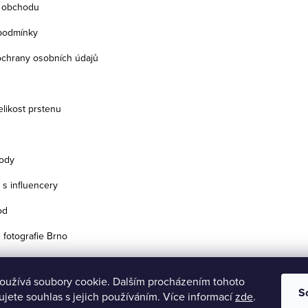
 obchodu
podmínky
chrany osobních údajů
velikost prstenu
ody
 s influencery
od
 fotografie Brno
oužívá soubory cookie. Dalším procházením tohoto
S
jete souhlas s jejich používáním. Více informací
zde
.