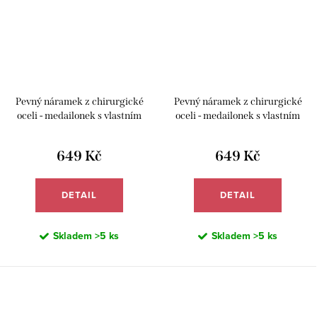
Pevný náramek z chirurgické
Pevný náramek z chirurgické
oceli - medailonek s vlastním
oceli - medailonek s vlastním
textem - Meucci DB460
textem - Meucci DB461
649 Kč
649 Kč
DETAIL
DETAIL
Skladem
>5 ks
Skladem
>5 ks