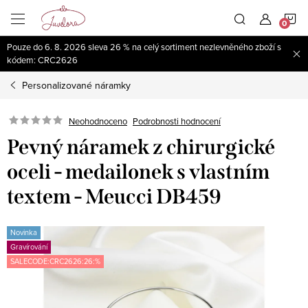
Přejít
N
na
obsah
Pouze do 6. 8. 2026 sleva 26 % na celý sortiment nezlevněného zboží s
K
kódem: CRC2626
Personalizované náramky
Neohodnoceno
Podrobnosti hodnocení
Pevný náramek z chirurgické
oceli - medailonek s vlastním
textem - Meucci DB459
Novinka
Gravírování
SALECODE:CRC2626:26:%