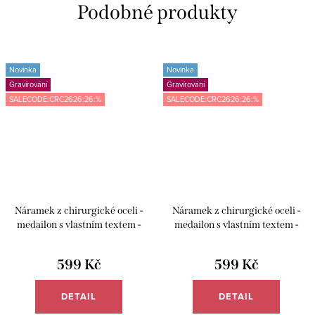
Novinka
Novinka
Gravírování
Gravírování
SALECODE:CRC2626:26:%
SALECODE:CRC2626:26:%
Náramek z chirurgické oceli -
Náramek z chirurgické oceli -
medailon s vlastním textem -
medailon s vlastním textem -
Meucci DB497
Meucci DB498
599 Kč
599 Kč
DETAIL
DETAIL