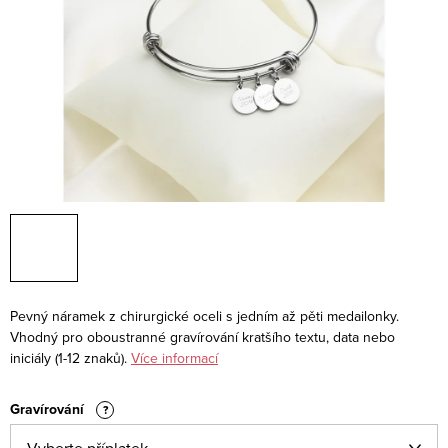
Pevný náramek z chirurgické oceli s jedním až pěti medailonky.
Vhodný pro oboustranné gravírování kratšího textu, data nebo
iniciály (1-12 znaků).
Více informací
Gravírování
?