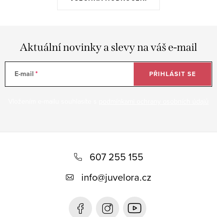
Aktuální novinky a slevy na váš e-mail
E-mail
PŘIHLÁSIT SE
Vložením e-mailu souhlasíte s
podmínkami ochrany osobních údajů
Z
á
607 255 155
p
info
@
juvelora.cz
a
t