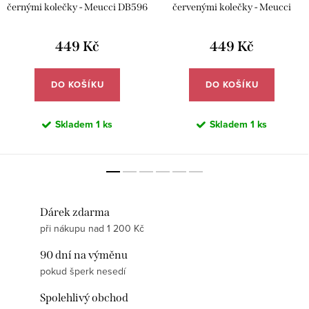
černými kolečky - Meucci DB596
červenými kolečky - Meucci
DB594
449 Kč
449 Kč
DO KOŠÍKU
DO KOŠÍKU
Skladem
1 ks
Skladem
1 ks
Dárek zdarma
při nákupu nad 1 200 Kč
90 dní na výměnu
pokud šperk nesedí
Spolehlivý obchod