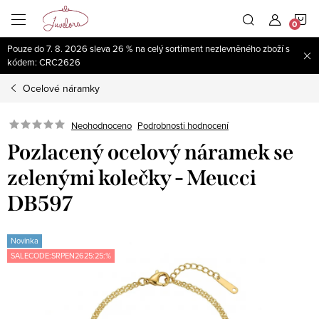
Přejít
N
na
obsah
Pouze do 7. 8. 2026 sleva 26 % na celý sortiment nezlevněného zboží s
K
kódem: CRC2626
Ocelové náramky
Neohodnoceno
Podrobnosti hodnocení
Pozlacený ocelový náramek se
zelenými kolečky - Meucci
DB597
Novinka
SALECODE:SRPEN2625:25:%