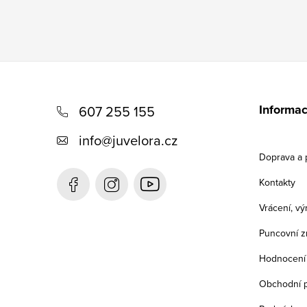
Z
á
Informac
607 255 155
p
info
@
juvelora.cz
a
Doprava a 
t
Kontakty
í
Vrácení, v
Puncovní z
Hodnocení
Obchodní 