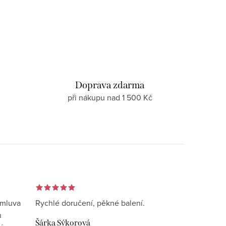
d
Doprava zdarma
při nákupu nad 1 500 Kč
omluva
Rychlé doručení, pěkné balení.
n
Šárka Sýkorová