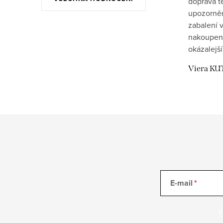
doprava t
upozornění
zabalení v
nakoupen
okázalejší
Viera KU
E-mail
V