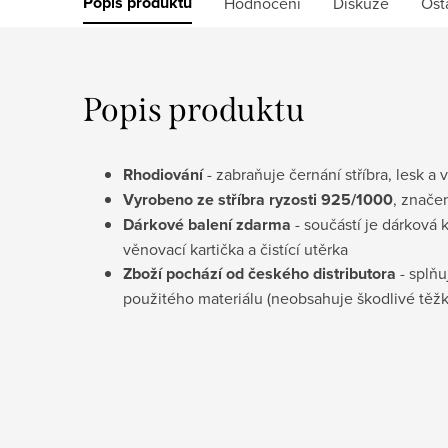
Popis produktu
Hodnocení
Diskuze
Ost
Popis produktu
Rhodiování
- zabraňuje černání stříbra, lesk a 
Vyrobeno ze stříbra ryzosti 925/1000
, znače
Dárkové balení zdarma
- součástí je dárková 
věnovací kartička a čistící utěrka
Zboží pochází od českého distributora
- splňu
použitého materiálu (neobsahuje škodlivé těž