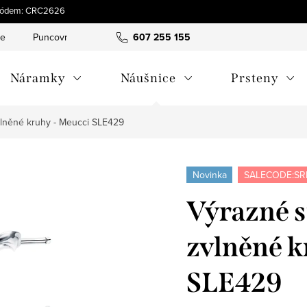
s kódem: CRC2626
ce
Puncovní značky
Hodnocení obchodu
607 255 155
Obchodní pod
Náramky
Náušnice
Prsteny
vlněné kruhy - Meucci SLE429
Novinka
SALECODE:SR
Výrazné s
zvlněné k
SLE429