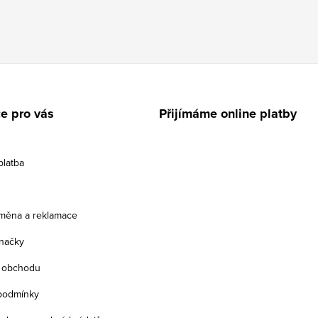
e pro vás
Přijímáme online platby
platba
ýměna a reklamace
načky
 obchodu
podmínky