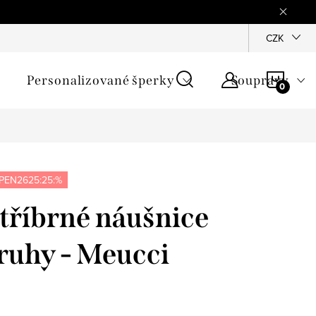
mínky
Podmínky ochrany osobních údajů
GPSR
CZK
Jak zji
NÁKU
Personalizované šperky
Soupravy
KOŠÍ
PEN2625:25:%
tříbrné náušnice
ruhy - Meucci