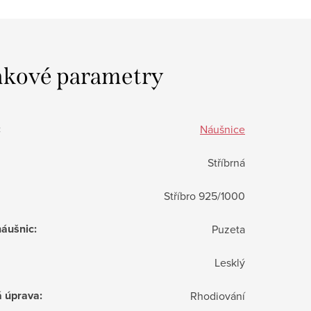
kové parametry
:
Náušnice
Stříbrná
Stříbro 925/1000
náušnic
:
Puzeta
Lesklý
á úprava
:
Rhodiování