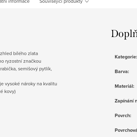
atní informace
Související produkty
Doplň
vzhled bílého zlata
Kategorie
no ryzostní značkou
krabička
, semišový pytlík,
Barva
:
je vysoké nároky na kvalitu
Materiál
:
ké kovy)
Zapínání 
Povrch
:
Povrchov