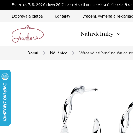
Přejít
Pouze do 7. 8. 2026 sleva 26 % na celý sortiment nezlevněného zboží 
na
Doprava a platba
Kontakty
Vrácení, výměna a reklama
obsah
Náhrdelníky
Domů
Náušnice
Výrazné stříbrné náušnice z