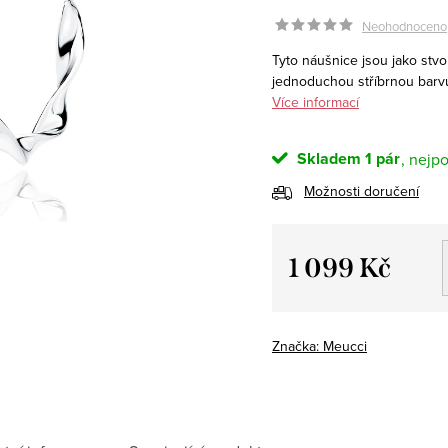
Neohodnoceno
Tyto náušnice jsou jako stvo
jednoduchou stříbrnou barv
Více informací
Skladem
1 pár
Možnosti doručení
1 099 Kč
Měrná
cena:
Značka:
Meucci