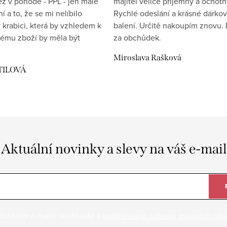
éž v pohodě - PPL - jen malé
majitel velice příjemný a ochotn
 a to, že se mi nelíbilo
Rychlé odeslání a krásné dárko
 krabici, která by vzhledem k
balení. Určitě nakoupím znovu. 
ému zboží by měla být
za obchůdek.
Miroslava Rašková
TILOVÁ
Aktuální novinky a slevy na váš e-mail
ložením e-mailu souhlasíte s
podmínkami ochrany osobních úda