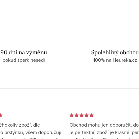
90 dní na výměnu
Spolehlivý obcho
pokud šperk nesedí
100% na Heureka.cz
éhokoliv zboží, dle
Obchod mohu jen doporučit, d
 prstýnku, všem doporučuji,
je perfektní, zboží je krásné, pa