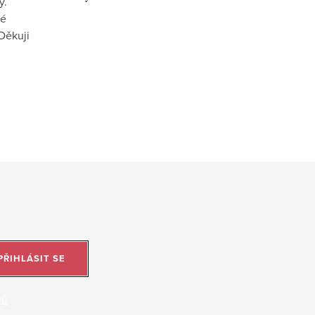
ý.
vé
Děkuji
PŘIHLÁSIT SE
jů