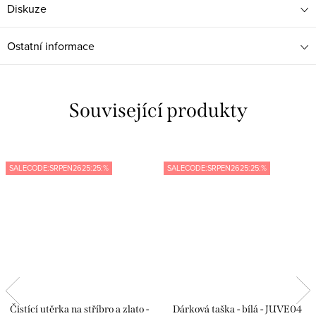
Diskuze
Ostatní informace
Související produkty
SALECODE:SRPEN2625:25:%
SALECODE:SRPEN2625:25:%
Čistící utěrka na stříbro a zlato -
Dárková taška - bílá - JUVE04