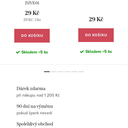
JUVE01
29 Kč
29 Kč
Měrná
29 Kč / 1 ks
cena:
DO KOŠÍKU
DO KOŠÍKU
Skladem
>5 ks
Skladem
>5 ks
Dárek zdarma
při nákupu nad 1 200 Kč
90 dní na výměnu
pokud šperk nesedí
Spolehlivý obchod