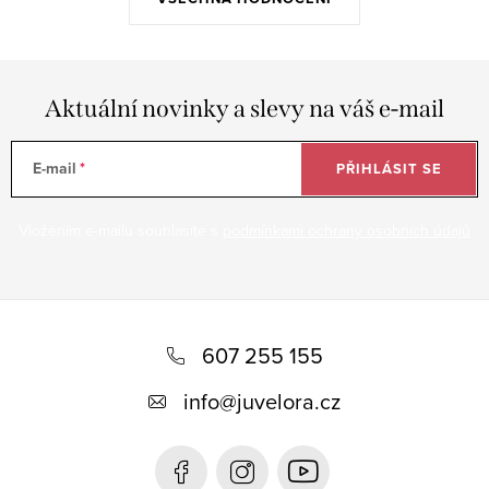
Aktuální novinky a slevy na váš e-mail
E-mail
PŘIHLÁSIT SE
Vložením e-mailu souhlasíte s
podmínkami ochrany osobních údajů
Z
á
607 255 155
p
info
@
juvelora.cz
a
t