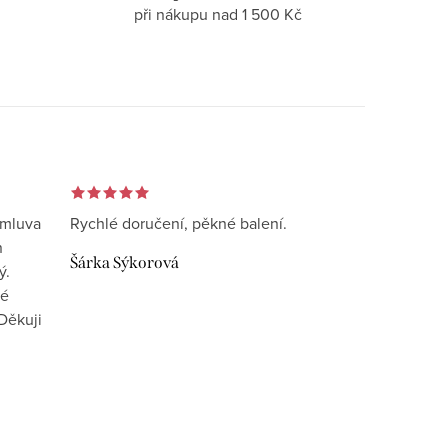
při nákupu nad 1 500 Kč
omluva
Rychlé doručení, pěkné balení.
n
Šárka Sýkorová
ý.
vé
Děkuji