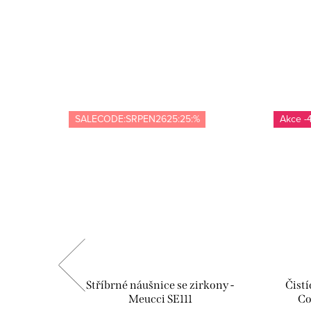
SALECODE:SRPEN2625:25:%
-
- žlutá -
Stříbrné náušnice se zirkony -
Čistí
Meucci SE111
Co