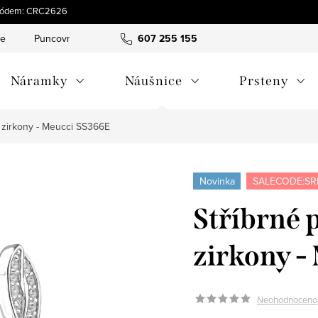
s kódem: CRC2626
ce
Puncovní značky
Hodnocení obchodu
607 255 155
Obchodní pod
Náramky
Náušnice
Prsteny
 zirkony - Meucci SS366E
Novinka
SALECODE:SR
Stříbrné 
zirkony -
Neohodnoceno