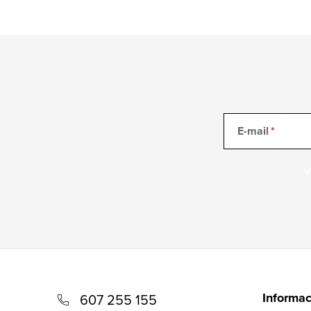
E-mail
V
Z
á
Informac
607 255 155