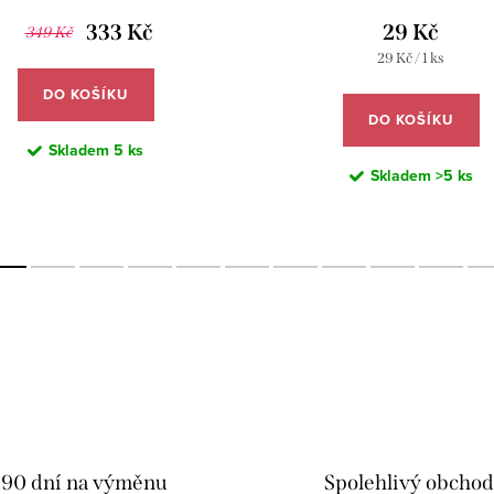
333 Kč
29 Kč
349 Kč
Měrná
29 Kč / 1 ks
cena:
DO KOŠÍKU
DO KOŠÍKU
Skladem
5 ks
Skladem
>5 ks
90 dní na výměnu
Spolehlivý obcho