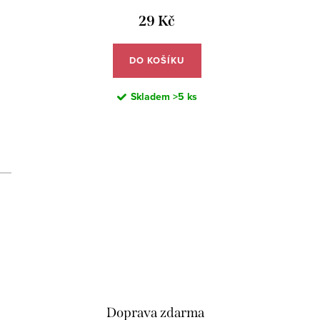
a v
29 Kč
DO KOŠÍKU
Skladem
>5 ks
d
Doprava zdarma