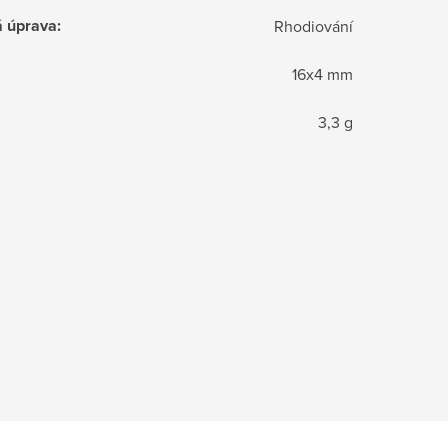
á úprava
:
Rhodiování
16x4 mm
3,3 g