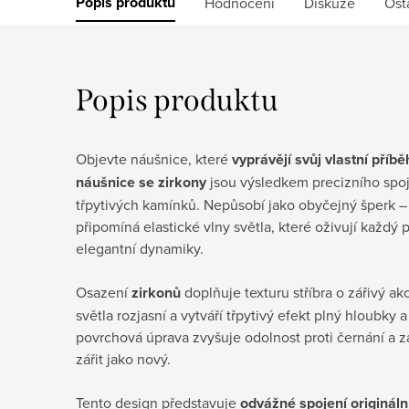
Popis produktu
Hodnocení
Diskuze
Ost
Popis produktu
Objevte náušnice, které
vyprávějí svůj vlastní příbě
náušnice se zirkony
jsou výsledkem precizního spo
třpytivých kamínků. Nepůsobí jako obyčejný šperk – 
připomíná elastické vlny světla, které oživují každý 
elegantní dynamiky.
Osazení
zirkonů
doplňuje texturu stříbra o zářivý ak
světla rozjasní a vytváří třpytivý efekt plný hloubky
povrchová úprava zvyšuje odolnost proti černání a z
zářit jako nový.
Tento design představuje
odvážné spojení origináln