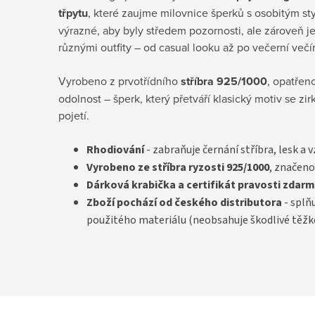
třpytu
, které zaujme milovnice šperků s osobitým s
výrazné, aby byly středem pozornosti, ale zároveň je
různými outfity – od casual looku až po večerní večí
Vyrobeno z prvotřídního
stříbra 925/1000
, opatřen
odolnost – šperk, který přetváří klasický motiv se zi
pojetí.
Rhodiování
- zabraňuje černání stříbra, lesk a 
Vyrobeno ze stříbra ryzosti 925/1000
, značeno
D
árková krabička a certifikát pravosti
zdarm
Zboží pochází od českého distributora
- splň
použitého materiálu (neobsahuje škodlivé těžk