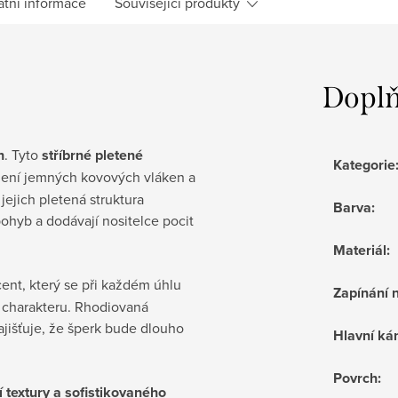
atní informace
Související produkty
Doplň
h
. Tyto
stříbrné pletené
Kategorie
jení jemných kovových vláken a
jejich pletená struktura
Barva
:
pohyb a dodávají nositelce pocit
Materiál
:
cent, který se při každém úhlu
Zapínání 
 a charakteru. Rhodiovaná
ajišťuje, že šperk bude dlouho
Hlavní k
Povrch
:
í textury a sofistikovaného