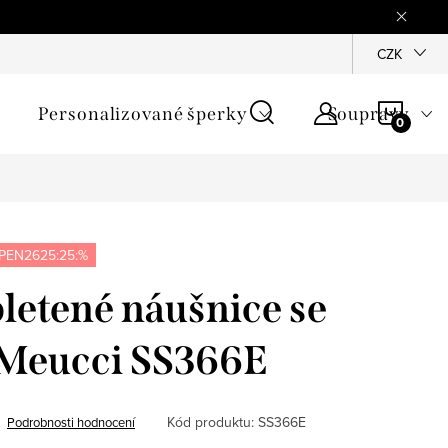
mínky
Podmínky ochrany osobních údajů
GPSR
CZK
Jak zji
NÁKU
Personalizované šperky
Soupravy
KOŠÍ
PEN2625:25:%
pletené náušnice se
 Meucci SS366E
Kód produktu:
SS366E
Podrobnosti hodnocení