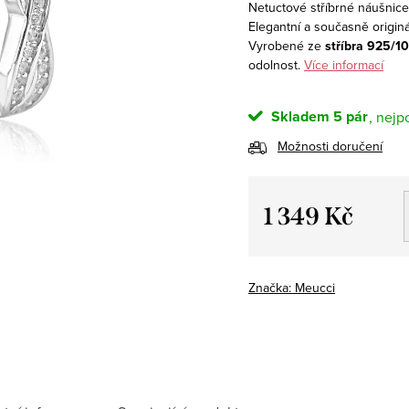
Netuctové stříbrné náušnice
Elegantní a současně origináln
Vyrobené ze
stříbra 925/1
odolnost.
Více informací
Skladem
5 pár
Možnosti doručení
1 349 Kč
Měrná
cena:
Značka:
Meucci