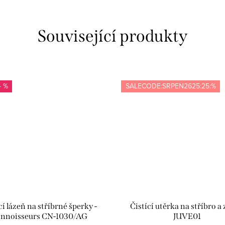
Související produkty
4 %
SALECODE:SRPEN2625:25:%
cí lázeň na stříbrné šperky -
Čistící utěrka na stříbro a z
nnoisseurs CN-1030/AG
JUVE01