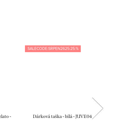
SALECODE:SRPEN2625:25:%
-6 
lato -
Dárková taška - bílá - JUVE04
Velké d
mašlí, se