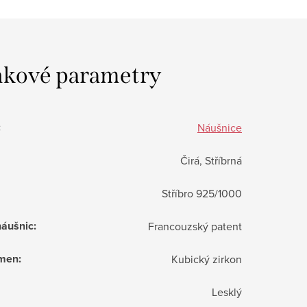
kové parametry
:
Náušnice
Čirá, Stříbrná
Stříbro 925/1000
náušnic
:
Francouzský patent
ámen
:
Kubický zirkon
Lesklý