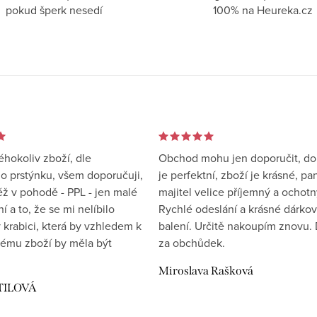
pokud šperk nesedí
100% na Heureka.cz
éhokoliv zboží, dle
Obchod mohu jen doporučit, d
 prstýnku, všem doporučuji,
je perfektní, zboží je krásné, pa
éž v pohodě - PPL - jen malé
majitel velice příjemný a ochotn
 a to, že se mi nelíbilo
Rychlé odeslání a krásné dárko
 krabici, která by vzhledem k
balení. Určitě nakoupím znovu. 
ému zboží by měla být
za obchůdek.
Miroslava Rašková
TILOVÁ