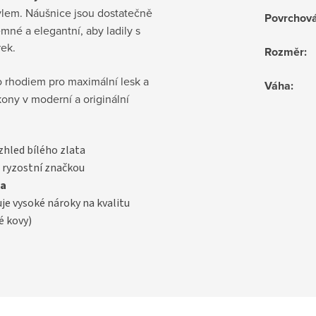
tylem. Náušnice jsou dostatečně
Povrchov
mné a elegantní, aby ladily s
rek.
Rozměr
:
o rhodiem pro maximální lesk a
Váha
:
rkony v moderní a originální
vzhled bílého zlata
 ryzostní značkou
a
uje vysoké nároky na kvalitu
é kovy)