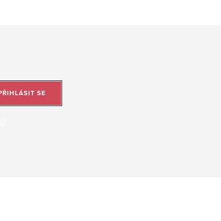
PŘIHLÁSIT SE
jů