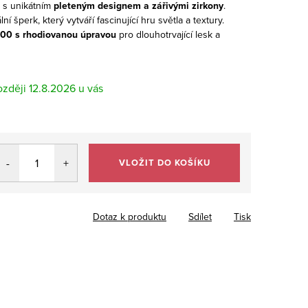
 s unikátním
pleteným designem a zářivými zirkony
.
í šperk, který vytváří fascinující hru světla a textury.
000 s rhodiovanou úpravou
pro dlouhotrvající lesk a
12.8.2026
VLOŽIT DO KOŠÍKU
Dotaz k produktu
Sdílet
Tisk