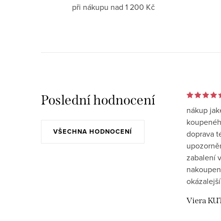
při nákupu nad 1 200 Kč
Poslední hodnocení
nákup jak
koupeného
VŠECHNA HODNOCENÍ
doprava t
upozornění
zabalení v
nakoupen
okázalejší
Viera KU