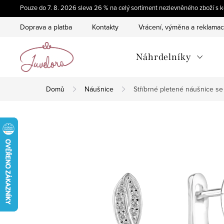
Přejít
Pouze do 7. 8. 2026 sleva 26 % na celý sortiment nezlevněného zboží 
na
Doprava a platba
Kontakty
Vrácení, výměna a reklama
obsah
Náhrdelníky
Domů
Náušnice
Stříbrné pletené náušnice se