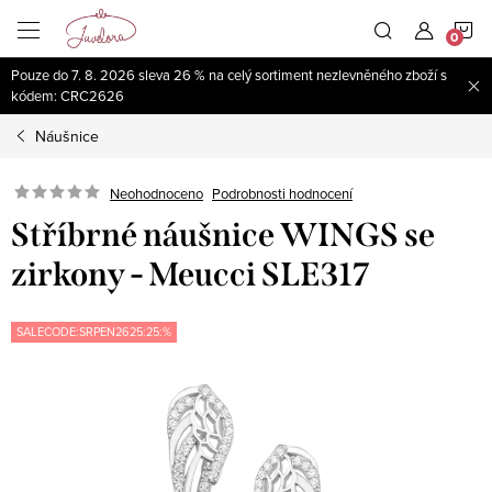
Přejít
N
na
obsah
Pouze do 7. 8. 2026 sleva 26 % na celý sortiment nezlevněného zboží s
K
kódem: CRC2626
Náušnice
Neohodnoceno
Podrobnosti hodnocení
Stříbrné náušnice WINGS se
zirkony - Meucci SLE317
SALECODE:SRPEN2625:25:%