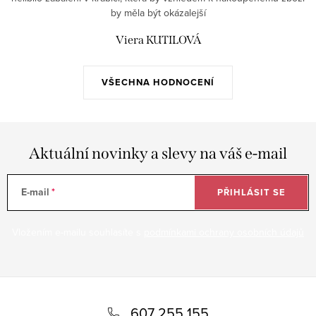
by měla být okázalejší
Viera KUTILOVÁ
VŠECHNA HODNOCENÍ
Aktuální novinky a slevy na váš e-mail
E-mail
PŘIHLÁSIT SE
Vložením e-mailu souhlasíte s
podmínkami ochrany osobních údajů
Z
á
607 255 155