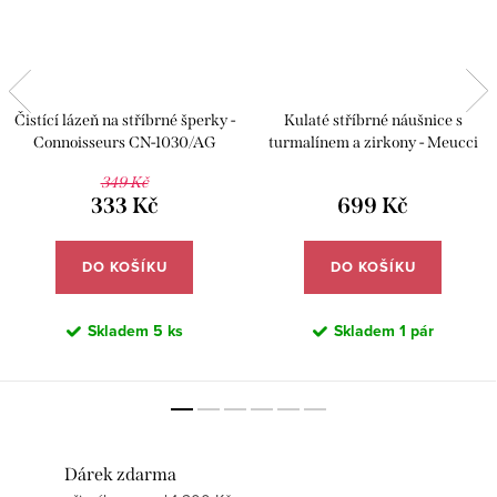
Čistící lázeň na stříbrné šperky -
Kulaté stříbrné náušnice s
Connoisseurs CN-1030/AG
turmalínem a zirkony - Meucci
SLE223
349 Kč
333 Kč
699 Kč
DO KOŠÍKU
DO KOŠÍKU
Skladem
5 ks
Skladem
1 pár
Dárek zdarma