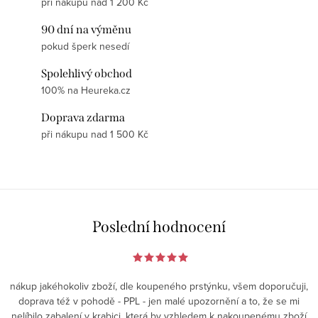
při nákupu nad 1 200 Kč
90 dní na výměnu
pokud šperk nesedí
Spolehlivý obchod
100% na Heureka.cz
Doprava zdarma
při nákupu nad 1 500 Kč
Poslední hodnocení
nákup jakéhokoliv zboží, dle koupeného prstýnku, všem doporučuji,
doprava též v pohodě - PPL - jen malé upozornění a to, že se mi
nelíbilo zabalení v krabici, která by vzhledem k nakoupenému zboží