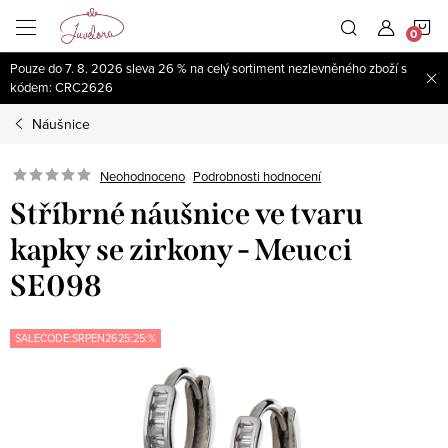
Přejít
N
na
obsah
Pouze do 7. 8. 2026 sleva 26 % na celý sortiment nezlevněného zboží s
K
kódem: CRC2626
Náušnice
Neohodnoceno
Podrobnosti hodnocení
Stříbrné náušnice ve tvaru
kapky se zirkony - Meucci
SE098
SALECODE:SRPEN2625:25:%