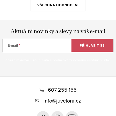
VŠECHNA HODNOCENÍ
Aktuální novinky a slevy na váš e-mail
E-mail
PŘIHLÁSIT SE
Vložením e-mailu souhlasíte s
podmínkami ochrany osobních údajů
Z
á
607 255 155
p
info
@
juvelora.cz
a
t