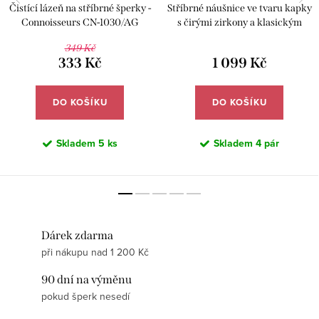
Čistící lázeň na stříbrné šperky -
Stříbrné náušnice ve tvaru kapky
Connoisseurs CN-1030/AG
s čirými zirkony a klasickým
patentem - Meucci SE293
349 Kč
333 Kč
1 099 Kč
DO KOŠÍKU
DO KOŠÍKU
Skladem
5 ks
Skladem
4 pár
Dárek zdarma
při nákupu nad 1 200 Kč
90 dní na výměnu
pokud šperk nesedí