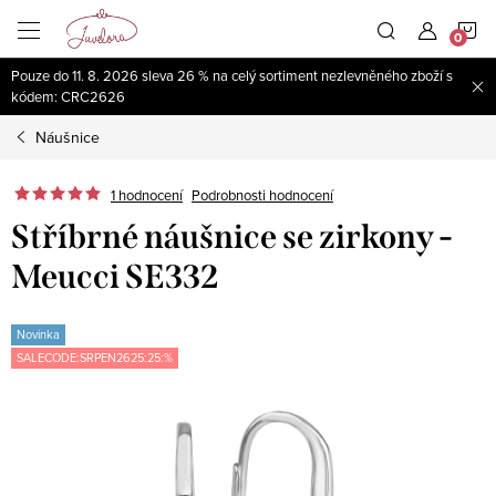
Přejít
N
na
obsah
Pouze do 11. 8. 2026 sleva 26 % na celý sortiment nezlevněného zboží s
K
kódem: CRC2626
Náušnice
1 hodnocení
Podrobnosti hodnocení
Stříbrné náušnice se zirkony -
Meucci SE332
Novinka
SALECODE:SRPEN2625:25:%