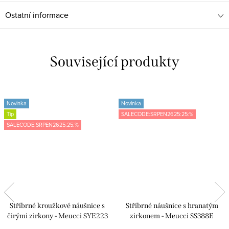
Ostatní informace
Související produkty
Novinka
Novinka
Tip
SALECODE:SRPEN2625:25:%
SALECODE:SRPEN2625:25:%
Stříbrné kroužkové náušnice s
Stříbrné náušnice s hranatým
čirými zirkony - Meucci SYE223
zirkonem - Meucci SS388E