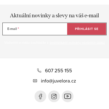
Aktuální novinky a slevy na váš e-mail
E-mail
PŘIHLÁSIT SE
Vložením e-mailu souhlasíte s
podmínkami ochrany osobních údajů
Z
á
607 255 155
p
info
@
juvelora.cz
a
t
í