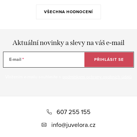
VŠECHNA HODNOCENÍ
Aktuální novinky a slevy na váš e-mail
E-mail
PŘIHLÁSIT SE
Vložením e-mailu souhlasíte s
podmínkami ochrany osobních údajů
Z
á
607 255 155
p
info
@
juvelora.cz
a