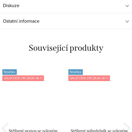
Diskuze
Ostatní informace
Související produkty
Novinka
Novinka
SALECODE:CRC2626:26:%
SALECODE:CRC2626:26:%
Stříbrný prsten se zeleným
Stříbrný náhrdelník se zeleným