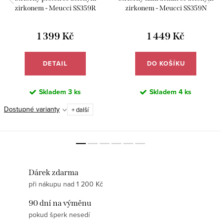
zirkonem - Meucci SS359R
zirkonem - Meucci SS359N
1 399 Kč
1 449 Kč
DETAIL
DO KOŠÍKU
Skladem
3 ks
Skladem
4 ks
Dostupné varianty
+ další
Dárek zdarma
při nákupu nad 1 200 Kč
90 dní na výměnu
pokud šperk nesedí