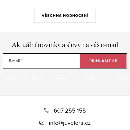
VŠECHNA HODNOCENÍ
Aktuální novinky a slevy na váš e-mail
E-mail
PŘIHLÁSIT SE
Vložením e-mailu souhlasíte s
podmínkami ochrany osobních údajů
Z
á
607 255 155
p
info
@
juvelora.cz
a