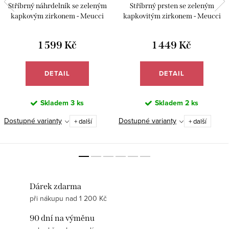
Stříbrný náhrdelník se zeleným
Stříbrný prsten se zeleným
kapkovým zirkonem - Meucci
kapkovitým zirkonem - Meucci
SS374N
SS374R
1 599 Kč
1 449 Kč
DETAIL
DETAIL
Skladem
3 ks
Skladem
2 ks
Dostupné varianty
Dostupné varianty
+ další
+ další
Dárek zdarma
při nákupu nad 1 200 Kč
90 dní na výměnu