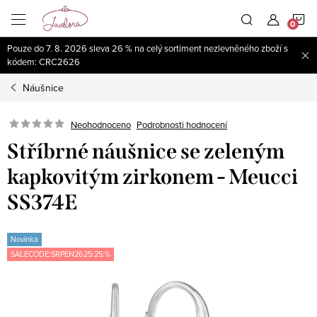
Přejít
N
na
obsah
Pouze do 7. 8. 2026 sleva 26 % na celý sortiment nezlevněného zboží s
K
kódem: CRC2626
Náušnice
Neohodnoceno
Podrobnosti hodnocení
Stříbrné náušnice se zeleným
kapkovitým zirkonem - Meucci
SS374E
Novinka
SALECODE:SRPEN2625:25:%