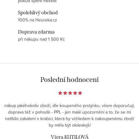
pokud šperk nesedí
Spolehlivý obchod
100% na Heureka.cz
Doprava zdarma
při nákupu nad 1 500 Kč
Poslední hodnocení
nákup jakéhokoliv zboží, dle koupeného prstýnku, všem doporučuji,
doprava též v pohodě - PPL - jen malé upozornění a to, že se mi
nelíbilo zabalení v krabici, která by vzhledem k nakoupenému zboží
by měla být okázalejší
Viera KUTILOVÁ