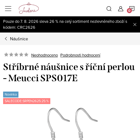
Přejít
N
na
obsah
Pouze do 7. 8. 2026 sleva 26 % na celý sortiment nezlevněného zboží s
K
kódem: CRC2626
Náušnice
Neohodnoceno
Podrobnosti hodnocení
Stříbrné náušnice s říční perlou
- Meucci SPS017E
Novinka
SALECODE:SRPEN2625:25:%