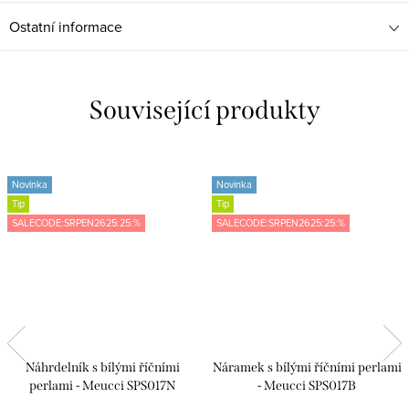
Ostatní informace
Související produkty
Novinka
Novinka
Tip
Tip
SALECODE:SRPEN2625:25:%
SALECODE:SRPEN2625:25:%
Náhrdelník s bílými říčními
Náramek s bílými říčními perlami
perlami - Meucci SPS017N
- Meucci SPS017B