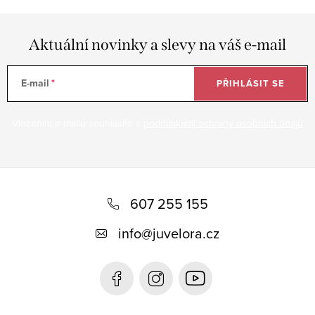
Aktuální novinky a slevy na váš e-mail
E-mail
PŘIHLÁSIT SE
Vložením e-mailu souhlasíte s
podmínkami ochrany osobních údajů
Z
á
607 255 155
p
info
@
juvelora.cz
a
t
í