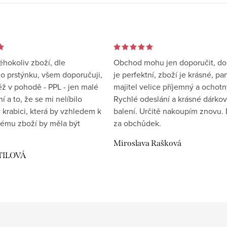
éhokoliv zboží, dle
Obchod mohu jen doporučit, d
 prstýnku, všem doporučuji,
je perfektní, zboží je krásné, pa
éž v pohodě - PPL - jen malé
majitel velice příjemný a ochotn
 a to, že se mi nelíbilo
Rychlé odeslání a krásné dárko
 krabici, která by vzhledem k
balení. Určitě nakoupím znovu. 
ému zboží by měla být
za obchůdek.
Miroslava Rašková
TILOVÁ