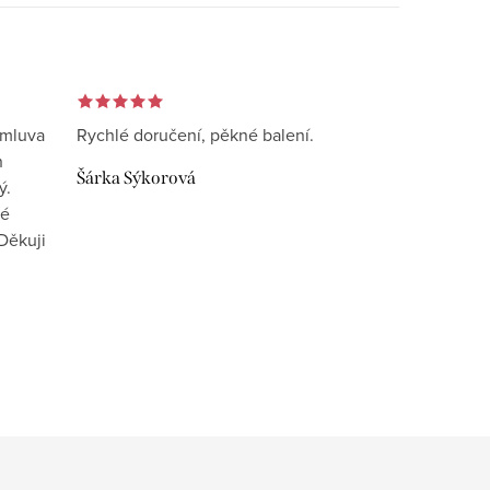
omluva
Rychlé doručení, pěkné balení.
n
Šárka Sýkorová
ý.
vé
Děkuji