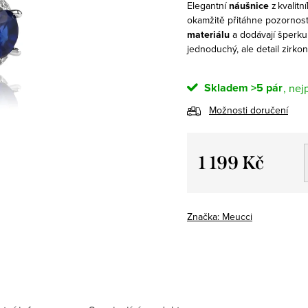
Elegantní
náušnice
z kvalitn
okamžitě přitáhne pozornost.
materiálu
a dodávají šperku 
jednoduchý, ale detail zirko
Skladem
>5 pár
Možnosti doručení
1 199 Kč
Měrná
cena:
Značka:
Meucci