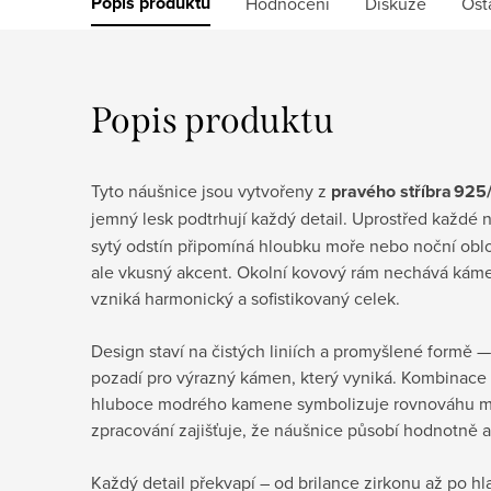
Popis produktu
Hodnocení
Diskuze
Ost
Popis produktu
Tyto náušnice jsou vytvořeny z
pravého stříbra 925
jemný lesk podtrhují každý detail. Uprostřed každé 
sytý odstín připomíná hloubku moře nebo noční obl
ale vkusný akcent. Okolní kovový rám nechává káme
vzniká harmonický a sofistikovaný celek.
Design staví na čistých liniích a promyšlené formě —
pozadí pro výrazný kámen, který vyniká. Kombinace
hluboce modrého kamene symbolizuje rovnováhu mez
zpracování zajišťuje, že náušnice působí hodnotně 
Každý detail překvapí – od brilance zirkonu až po 