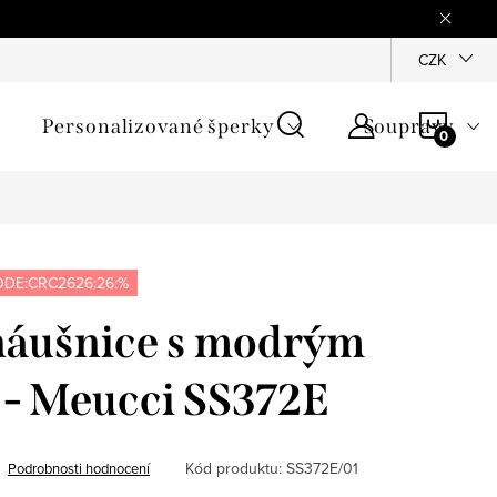
mínky
Podmínky ochrany osobních údajů
GPSR
CZK
Jak zji
NÁKU
Personalizované šperky
Soupravy
KOŠÍ
DE:CRC2626:26:%
náušnice s modrým
 - Meucci SS372E
Kód produktu:
SS372E/01
Podrobnosti hodnocení