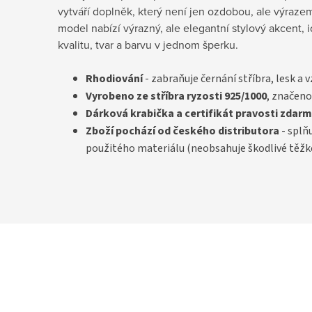
vytváří doplněk, který není jen ozdobou, ale výraze
model nabízí výrazný, ale elegantní stylový akcent, ide
kvalitu, tvar a barvu v jednom šperku.
Rhodiování
- zabraňuje černání stříbra, lesk a 
Vyrobeno ze stříbra ryzosti 925/1000
, značeno
D
árková krabička a certifikát pravosti
zdarm
Zboží pochází od českého distributora
- splň
použitého materiálu (neobsahuje škodlivé těžk