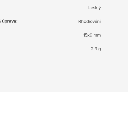
Lesklý
á úprava
:
Rhodiování
15x9 mm
2,9 g