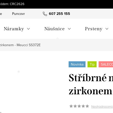
 s kódem: CRC2626
ce
Puncovní značky
Hodnocení obchodu
607 255 155
Obchodní pod
Náramky
Náušnice
Prsteny
 zirkonem - Meucci SS372E
Novinka
Tip
SALECO
Stříbrné 
zirkonem
Neohodnoceno