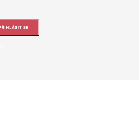
PŘIHLÁSIT SE
jů