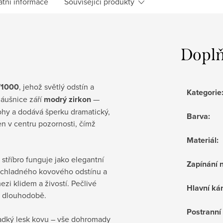
atní informace
Související produkty
Doplň
/1000
, jehož světlý odstín a
Kategorie
náušnice září
modrý zirkon
—
ohy a dodává šperku dramatický,
Barva
:
n v centru pozornosti, čímž
Materiál
:
 stříbro funguje jako elegantní
Zapínání 
 chladného kovového odstínu a
i klidem a živostí. Pečlivé
Hlavní k
a dlouhodobě.
Postrann
hladký lesk kovu – vše dohromady