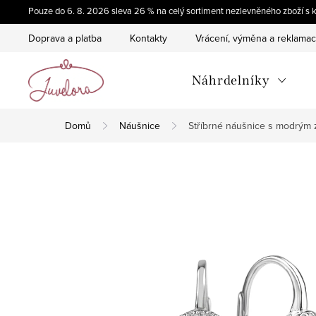
Přejít
Pouze do 6. 8. 2026 sleva 26 % na celý sortiment nezlevněného zboží
na
Doprava a platba
Kontakty
Vrácení, výměna a reklama
obsah
Náhrdelníky
Domů
Náušnice
Stříbrné náušnice s modrým