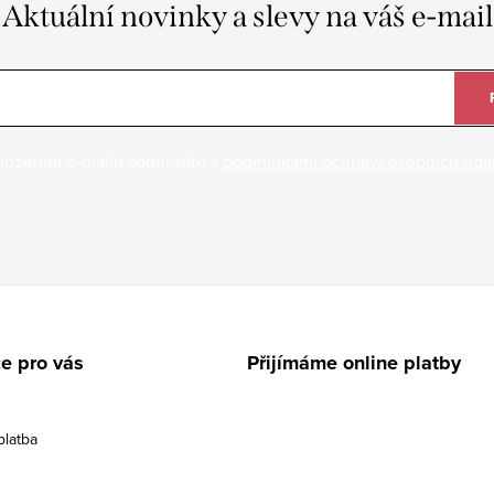
Aktuální novinky a slevy na váš e-mail
ložením e-mailu souhlasíte s
podmínkami ochrany osobních úda
e pro vás
Přijímáme online platby
platba