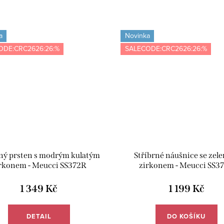
a
Novinka
ODE:CRC2626:26:%
SALECODE:CRC2626:26:%
rný prsten s modrým kulatým
Stříbrné náušnice se zel
rkonem - Meucci SS372R
zirkonem - Meucci SS3
1 349 Kč
1 199 Kč
DETAIL
DO KOŠÍKU