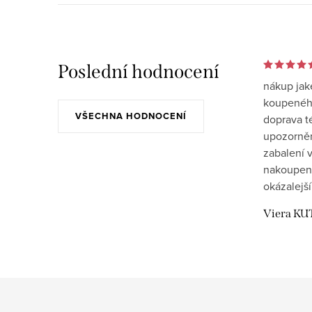
Poslední hodnocení
nákup jak
koupeného
VŠECHNA HODNOCENÍ
doprava t
upozornění
zabalení v
nakoupen
okázalejší
Viera KU