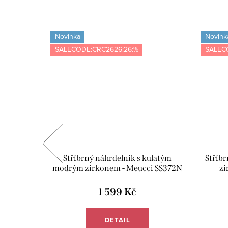
Novinka
Novink
SALECODE:CRC2626:26:%
SALEC
 - růžová
Stříbrný náhrdelník s kulatým
Stříb
modrým zirkonem - Meucci SS372N
zi
1 599 Kč
DETAIL