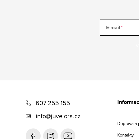
E-mail
V
Z
á
Informac
607 255 155
p
info
@
juvelora.cz
a
Doprava a 
t
Kontakty