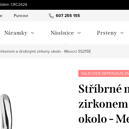
s kódem: CRC2626
ce
Puncovní značky
Hodnocení obchodu
607 255 155
Obchodní pod
Náramky
Náušnice
Prsteny
zirkonem a drobnými zirkony okolo - Meucci SS215E
SALECODE:SRPEN2625:25
Stříbrné 
zirkonem 
okolo - M