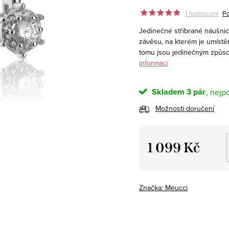
1 hodnocení
Po
Jedinečné stříbrané náušnic
závěsu, na kterém je umístě
tomu jsou jedinečným způsob
informací
Skladem
3 pár
Možnosti doručení
1 099 Kč
Měrná
cena:
Značka:
Meucci