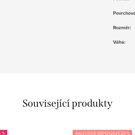
Povrchov
Rozměr
:
Váha
:
Související produkty
6 %
SALECODE:SRPEN2625:25:%