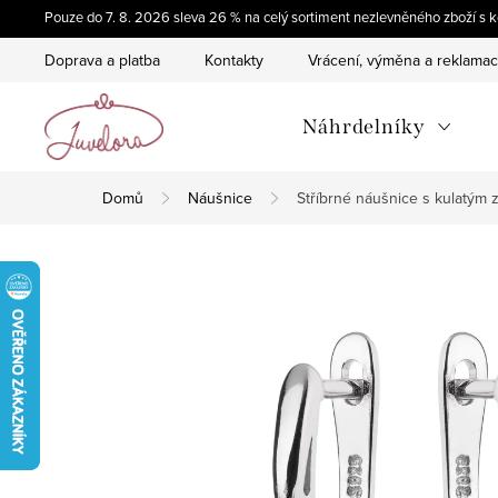
Přejít
Pouze do 7. 8. 2026 sleva 26 % na celý sortiment nezlevněného zboží 
na
Doprava a platba
Kontakty
Vrácení, výměna a reklama
obsah
Náhrdelníky
Domů
Náušnice
Stříbrné náušnice s kulatým 