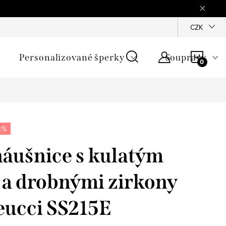
mínky
Podmínky ochrany osobních údajů
GPSR
CZK
Jak zji
NÁKU
Personalizované šperky
Soupravy
KOŠÍ
:%
náušnice s kulatým
a drobnými zirkony
eucci SS215E