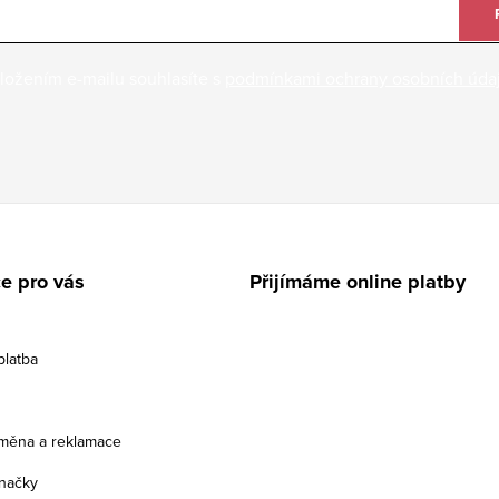
ložením e-mailu souhlasíte s
podmínkami ochrany osobních úda
e pro vás
Přijímáme online platby
platba
ýměna a reklamace
načky