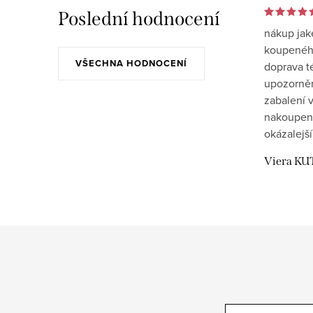
Poslední hodnocení
nákup jak
koupeného
VŠECHNA HODNOCENÍ
doprava t
upozornění
zabalení v
nakoupen
okázalejší
Viera KU