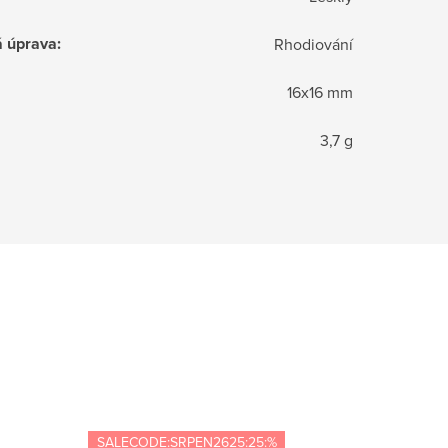
á úprava
:
Rhodiování
16x16 mm
3,7 g
SALECODE:SRPEN2625:25:%
SALECOD