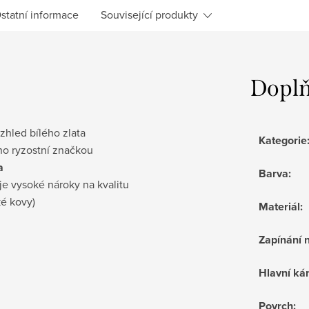
statní informace
Související produkty
Doplň
vzhled bílého zlata
Kategorie
no ryzostní značkou
a
Barva
:
je vysoké nároky na kvalitu
ké kovy)
Materiál
:
Zapínání 
Hlavní k
Povrch
: