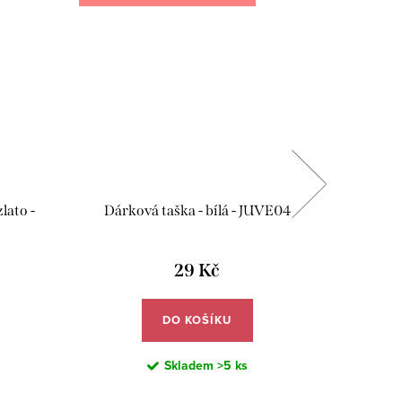
lato -
Dárková taška - bílá - JUVE04
Dárková 
29 Kč
DO KOŠÍKU
Skladem
>5 ks