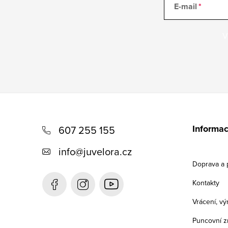
E-mail
V
Z
á
Informac
607 255 155
p
info
@
juvelora.cz
a
Doprava a 
t
Kontakty
í
Vrácení, v
Puncovní z