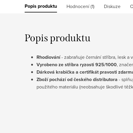
Popis produktu
Hodnocení (1)
Diskuze
O
Popis produktu
Rhodiování
- zabraňuje černání stříbra, lesk a 
Vyrobeno ze stříbra ryzosti 925/1000
, znače
D
árková krabička a certifikát pravosti
zdarm
Zboží pochází od českého distributora
- splňu
použitého materiálu (neobsahuje škodlivé těž