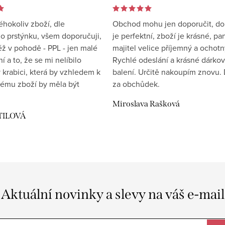
éhokoliv zboží, dle
Obchod mohu jen doporučit, d
 prstýnku, všem doporučuji,
je perfektní, zboží je krásné, pa
éž v pohodě - PPL - jen malé
majitel velice příjemný a ochotn
 a to, že se mi nelíbilo
Rychlé odeslání a krásné dárko
 krabici, která by vzhledem k
balení. Určitě nakoupím znovu. 
ému zboží by měla být
za obchůdek.
Miroslava Rašková
TILOVÁ
Aktuální novinky a slevy na váš e-mail