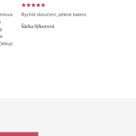
omluva
Rychlé doručení, pěkné balení.
n
Šárka Sýkorová
ý.
vé
Děkuji