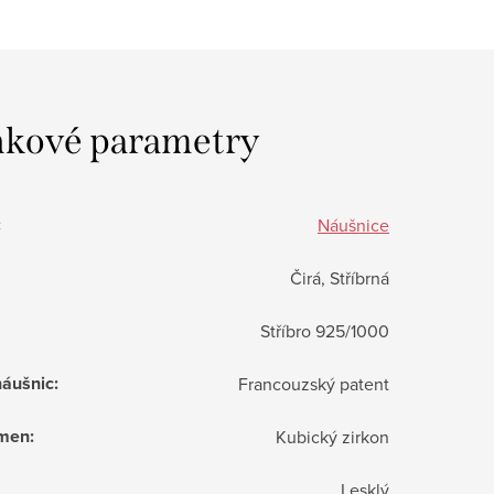
kové parametry
:
Náušnice
Čirá, Stříbrná
Stříbro 925/1000
náušnic
:
Francouzský patent
ámen
:
Kubický zirkon
Lesklý