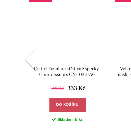
 - světle
Čistící lázeň na stříbrné šperky -
Velké
1
Connoisseurs CN-1030/AG
mašlí, 
a 
333 Kč
349 Kč
DO KOŠÍKU
Skladem
5 ks