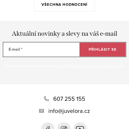
VŠECHNA HODNOCENÍ
Aktuální novinky a slevy na váš e-mail
E-mail
PŘIHLÁSIT SE
Vložením e-mailu souhlasíte s
podmínkami ochrany osobních údajů
Z
á
607 255 155
p
info
@
juvelora.cz
a
t