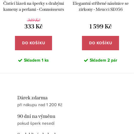
Čistící lázeň na šperky s drahými
Elegantní stříbrné náušnice se
kameny a perlami - Connoisseurs
zirkony - Meucci SE056
CN-1030/P
349 Kč
333 Kč
1 599 Kč
DO KOŠÍKU
DO KOŠÍKU
Skladem
1 ks
Skladem
2 pár
Dárek zdarma
při nákupu nad 1 200 Kč
90 dní na výměnu
pokud šperk nesedí