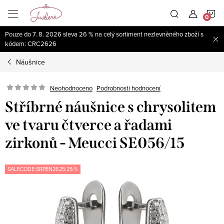
Přejít
N
na
obsah
Pouze do 7. 8. 2026 sleva 26 % na celý sortiment nezlevněného zboží s
K
kódem: CRC2626
Náušnice
Neohodnoceno
Podrobnosti hodnocení
Stříbrné náušnice s chrysolitem
ve tvaru čtverce a řadami
zirkonů - Meucci SE056/15
SALECODE:SRPEN2625:25:%